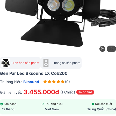
1/9
Hình ảnh sản phẩm
Thông số sản phẩm
Đèn Par Led Bksound LX Cob200
Thương hiệu:
Bksound
(0)
3.455.000đ
(1 Chiếc)
Giá niêm yết:
Đã có VAT
Bảo hành
Thương hiệu
Nơi sản xuất
12 tháng
Việt Nam
Trung Quốc (China)