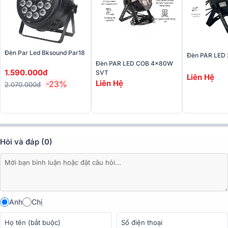
Người dùng có thể dễ dàng phối màu hoặc chuyển đổi giữa các chế
độ ánh sáng khác nhau để phù hợp với từng kịch bản biểu diễn, từ
nhẹ nhàng, ấm áp đến rực rỡ, bùng nổ.
Đèn Par Led Bksound Par18
Đèn PAR LED
Đèn PAR LED COB 4x80W
1.590.000đ
SVT
Liên Hệ
Liên Hệ
-23%
2.070.000đ
Hỏi và đáp (0)
Anh
Chị