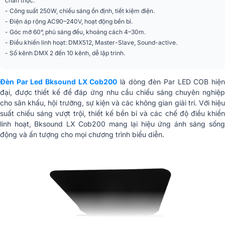
chân thực.
- Công suất 250W, chiếu sáng ổn định, tiết kiệm điện.
Nhiệt độ làm việc
-25 đến 40 độ C
- Điện áp rộng AC90–240V, hoạt động bền bỉ.
- Góc mở 60°, phủ sáng đều, khoảng cách 4–30m.
Kích thước
220 x 230 x 320 mm
- Điều khiển linh hoạt: DMX512, Master-Slave, Sound-active.
- Số kênh DMX 2 đến 10 kênh, dễ lập trình.
Trọng lượng
3.5 kg/đèn
Nhập khẩu & Phân
CÔNG TY TNHH QUỐC TẾ BK
Đèn Par Led Bksound LX Cob200
là dòng đèn Par LED COB hiệ
phối
SOUND VIỆT NAM
đại, được thiết kế để đáp ứng nhu cầu chiếu sáng chuyên nghiệp
cho sân khấu, hội trường, sự kiện và các không gian giải trí. Với hiệu
suất chiếu sáng vượt trội, thiết kế bền bỉ và các chế độ điều khiển
linh hoạt, Bksound LX Cob200 mang lại hiệu ứng ánh sáng sống
động và ấn tượng cho mọi chương trình biểu diễn.