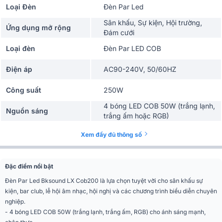
Loại Đèn
Đèn Par Led
Sân khấu, Sự kiện, Hội trường,
Ứng dụng mở rộng
Đám cưới
Loại đèn
Đèn Par LED COB
Điện áp
AC90-240V, 50/60HZ
Công suất
250W
4 bóng LED COB 50W (trắng lạnh,
Nguồn sáng
trắng ấm hoặc RGB)
Góc mở thấu kính
60°
Xem đầy đủ thông số
DMX512 , chế độ master-slave, chế
Chế độ điều khiển
độ kích hoạt theo âm thanh
Đặc điểm nổi bật
(sound-active)
Đèn Par Led Bksound LX Cob200 là lựa chọn tuyệt vời cho sân khấu sự
Số kênh
DMX 2 - 10 kênh
kiện, bar club, lễ hội âm nhạc, hội nghị và các chương trình biểu diễn chuyên
nghiệp.
Khoảng cách chiếu
4 - 30 mét
- 4 bóng LED COB 50W (trắng lạnh, trắng ấm, RGB) cho ánh sáng mạnh,
sáng