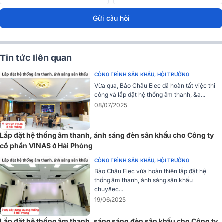
2. Góc mở thấu kính 60° - Khoảng cách chiếu sáng
hiệu quả
Gửi câu hỏi
Với
góc mở thấu kính 60°
, đèn có khả năng phủ sáng rộng, đồn
đều và hiệu quả trên các không gian từ nhỏ đến lớn.
Khoảng các
Tin tức liên quan
chiếu sáng 4 đến 30 mét
đáp ứng tốt các nhu cầu từ phòng
karaoke, sân khấu mini đến hội trường trung bình và lớn. Nhờ vậy,
CÔNG TRÌNH SÂN KHẤU, HỘI TRƯỜNG
LX Cob200 dễ dàng tạo hiệu ứng ánh sáng bao phủ toàn bộ không
Vừa qua, Bảo Châu Elec đã hoàn tất việc thi
gian biểu diễn.
công và lắp đặt hệ thống âm thanh, &a...
08/07/2025
Lắp đặt hệ thống âm thanh, ánh sáng đèn sân khấu cho Công ty
cổ phần VINAS ở Hải Phòng
CÔNG TRÌNH SÂN KHẤU, HỘI TRƯỜNG
Bảo Châu Elec vừa hoàn thiện lắp đặt hệ
thống âm thanh, ánh sáng sân khấu
chuy&ec...
19/06/2025
Lắp đặt hệ thống âm thanh, sáng sáng đèn sân khấu cho Công ty