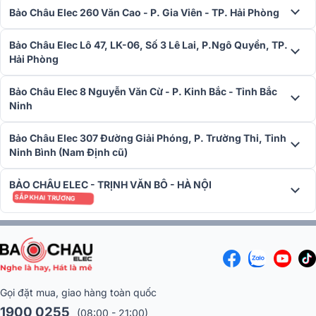
Đèn Par LED Bksound LX Cob200 hoạt động trong dải điện áp rộng
Bảo Châu Elec 260 Văn Cao - P. Gia Viên - TP. Hải Phòng
AC90- 240V, 50/60HZ
, phù hợp với hầu hết các hệ thống điện tạ
Việt Nam.
Công suất tổng 250W
cung cấp ánh sáng mạnh mẽ, ổ
Bảo Châu Elec Lô 47, LK-06, Số 3 Lê Lai, P.Ngô Quyền, TP.
định nhưng vẫn tiết kiệm điện năng, giúp thiết bị vận hành bền bỉ
Hải Phòng
trong nhiều giờ liên tục mà không lo quá tải hay sụt áp.
Bảo Châu Elec 8 Nguyễn Văn Cừ - P. Kinh Bắc - Tỉnh Bắc
Ninh
Bảo Châu Elec 307 Đường Giải Phóng, P. Trường Thi, Tỉnh
Ninh Bình (Nam Định cũ)
BẢO CHÂU ELEC - TRỊNH VĂN BÔ - HÀ NỘI
SẮP KHAI TRƯƠNG
Gọi đặt mua, giao hàng toàn quốc
1900 0255
(08:00 - 21:00)