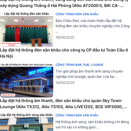
xây dựng Quang Thắng ở Hải Phòng (Alto AT2000 II, BIK CA-
J604, SVT PAR 20x12W,...)
CÔNG TRÌNH ĐÈN SÂN KHẤU
Bảo Châu Elec vừa hoàn thiện lắp đặt hệ
thống đèn sân khấu chuyên nghiệp cho Công
...
3. Điều khiển linh hoạt - Hiệu ứng chuyên nghiệp
19/06/2025
Đèn Par LED Bksound LX Cob200 được trang bị nhiều chế độ điều
Lắp đặt hệ thống đèn sân khấu cho công ty CP đầu tư Toàn Cầu ở
khiển hiện đại, giúp người dùng dễ dàng tạo ra các hiệu ứng ánh
Hà Nội
sáng chuyên nghiệp và sống động. Đầu tiên,
chế độ DMX512
ch
phép điều chỉnh từng kênh ánh sáng riêng biệt theo yêu cầu, phù
CÔNG TRÌNH BAR, PUB, LOUNGE
hợp với các sân khấu, hội trường hoặc sự kiện cần lập trình chi tiết.
Tìm giải pháp âm thanh ánh sáng chuyên
nghiệp cho lounge, quán bar của bạ...
Chế độ Master - Slave
giúp đồng bộ nhiều đèn cùng lúc, tạo hiệ
15/04/2025
ứng ánh sáng đồng đều và ấn tượng trên toàn bộ không gian biểu
diễn. Ngoài ra,
chế độ Sound-active
cho phép ánh sáng nhấp nháy,
thay đổi theo nhịp điệu của âm nhạc, mang lại trải nghiệm sân khấu
Lắp đặt hệ thống âm thanh, đèn sân khấu cho quán Sky Town
năng động, sống động như các buổi trình diễn chuyên nghiệp.
Lounge (Alto TX312, Alto TS15S, Alto LIVE1202, BCE VIP3000,
Bksound MS8...)
CÔNG TRÌNH ĐÈN SÂN KHẤU
Hệ thống ánh sáng sân khấu không chỉ đóng
vai trò tạo ra không gian ...