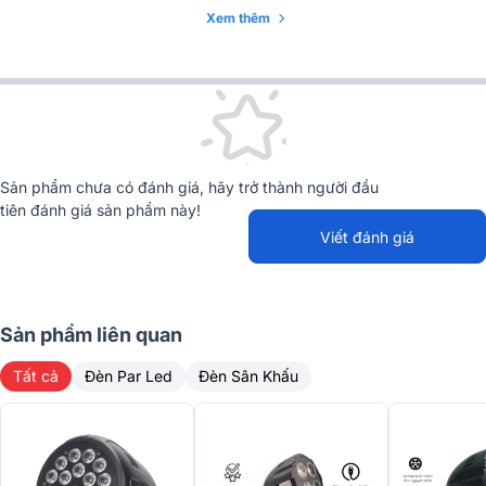
Xem thêm
Sản phẩm chưa có đánh giá, hãy trở thành người đầu
tiên đánh giá sản phẩm này!
Viết đánh giá
Sản phẩm liên quan
1. Nguồn sáng chất lượng - Hiệu ứng đa dạng
Tất cả
Đèn Par Led
Đèn Sân Khấu
Đèn sân khấu
Bksound LX Cob200 sử dụng
4 bóng LED COB công
suất 50W
có thể chọn giữa
trắng lạnh, trắng ấm hoặc RGB
, man
đến hiệu ứng ánh sáng chân thực và phong phú. Công nghệ COB
cho ánh sáng tập trung, cường độ cao và đều màu, giúp sân khấu
luôn nổi bật và tạo điểm nhấn trực quan.