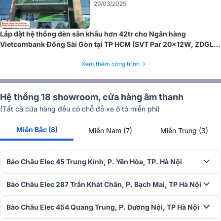
29/03/2025
Lắp đặt hệ thống đèn sân khấu hơn 42tr cho Ngân hàng
Vietcombank Đông Sài Gòn tại TP HCM (SVT Par 20x12W, ZDGL
ZD-YT295, Kingkong 240 DMX)
Xem thêm công trình
Hệ thống 18 showroom, cửa hàng âm thanh
(Tất cả cửa hàng đều có chỗ đỗ xe ô tô miễn phí)
Miền Bắc (8)
Miền Nam (7)
Miền Trung (3)
Với
số kênh DMX từ 2 đến 10 kênh
, người dùng dễ dàng lập trình v
tùy chỉnh các hiệu ứng phức tạp, từ thay đổi màu sắc, độ sáng đến
Bảo Châu Elec 45 Trung Kính, P. Yên Hòa, TP. Hà Nội
tốc độ chuyển cảnh, giúp mọi chương trình sự kiện trở nên ấn tượng
và đầy cuốn hút.
Bảo Châu Elec 287 Trần Khát Chân, P. Bạch Mai, TP Hà Nội
4. Điện áp và công suất - Hoạt động ổn định, tiết
Bảo Châu Elec 454 Quang Trung, P. Dương Nội, TP Hà Nội
kiệm điện