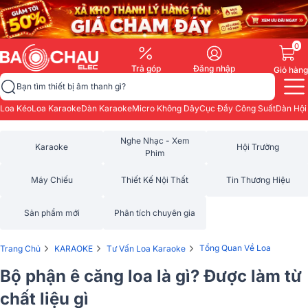
0
Trả góp
Đăng nhập
Giỏ hàng
Bạn tìm thiết bị âm thanh gì?
Loa Kéo
Loa Karaoke
Dàn Karaoke
Micro Không Dây
Cục Đẩy Công Suất
Dàn Hội
Nghe Nhạc - Xem
Karaoke
Hội Trường
Phim
Máy Chiếu
Thiết Kế Nội Thất
Tin Thương Hiệu
Sản phẩm mới
Phân tích chuyên gia
›
›
›
Tổng Quan Về Loa
Trang Chủ
KARAOKE
Tư Vấn Loa Karaoke
Bộ phận ê căng loa là gì? Được làm từ
chất liệu gì