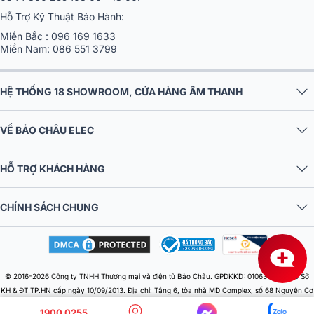
Hỗ Trợ Kỹ Thuật Bảo Hành:
Miền Bắc :
096 169 1633
Miền Nam:
086 551 3799
HỆ THỐNG 18 SHOWROOM, CỬA HÀNG ÂM THANH
VỀ BẢO CHÂU ELEC
HỖ TRỢ KHÁCH HÀNG
CHÍNH SÁCH CHUNG
© 2016-2026 Công ty TNHH Thương mại và điện tử Bảo Châu. GPDKKD: 0106303879 do Sở
KH & ĐT TP.HN cấp ngày 10/09/2013. Địa chỉ: Tầng 6, tòa nhà MD Complex, số 68 Nguyễn Cơ
Thạch, Phường Từ Liêm, Thành phố Hà Nội, Việt Nam. Điện thoại: 024 730 10 255. Email:
1900 0255