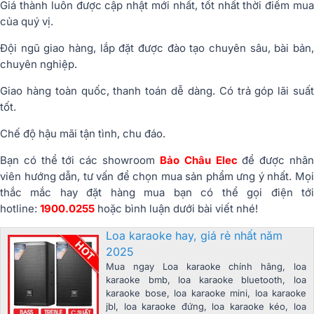
Giá thành luôn được cập nhật mới nhất, tốt nhất thời điểm mua
của quý vị.
Đội ngũ giao hàng, lắp đặt được đào tạo chuyên sâu, bài bản,
chuyên nghiệp.
Giao hàng toàn quốc, thanh toán dễ dàng. Có trả góp lãi suất
tốt.
Chế độ hậu mãi tận tình, chu đáo.
Bạn có thể tới các showroom
Bảo Châu Elec
để được nhâ
viên hướng dẫn, tư vấn để chọn mua sản phẩm ưng ý nhất. Mọi
thắc mắc hay đặt hàng mua bạn có thể gọi điện tới
hotline:
1900.0255
hoặc bình luận dưới bài viết nhé!
Loa karaoke hay, giá rẻ nhất năm
2025
Mua ngay Loa karaoke chính hãng, loa
karaoke bmb, loa karaoke bluetooth, loa
karaoke bose, loa karaoke mini, loa karaoke
jbl, loa karaoke đứng, loa karaoke kéo, loa