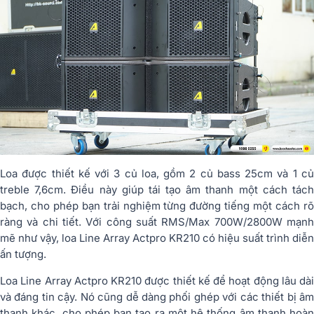
Loa được thiết kế với 3 củ loa, gồm 2 củ bass 25cm và 1 củ
treble 7,6cm. Điều này giúp tái tạo âm thanh một cách tách
bạch, cho phép bạn trải nghiệm từng đường tiếng một cách rõ
ràng và chi tiết. Với công suất RMS/Max 700W/2800W mạnh
mẽ như vậy, loa Line Array Actpro KR210 có hiệu suất trình diễn
ấn tượng.
Loa Line Array Actpro KR210 được thiết kế để hoạt động lâu dài
và đáng tin cậy. Nó cũng dễ dàng phối ghép với các thiết bị âm
thanh khác, cho phép bạn tạo ra một hệ thống âm thanh hoàn