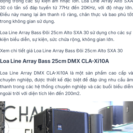
động trong các sự kiện âm nhạc lớn. Loa Line Array Alto SXA
30 có tần số đáp tuyến từ 77Hz đến 20KHz, với độ nhạy lớn.
Điều này mang lại âm thanh rõ ràng, chân thực và bao phủ tốt
trong không gian sử dụng.
Loa Line Array Bass Đôi 25cm Alto SXA 30 sử dụng cho các sự
kiện biểu diễn, sự kiện, sức chứa rộng, không gian lớn.
Xem chi tiết giá Loa Line Array Bass Đôi 25cm Alto SXA 30
Loa Line Array Bass 25cm DMX CLA-Xi10A
Loa Line Array DMX CLA-Xi10A là một sản phẩm cao cấp và
chuyên nghiệp, được thiết kế đặc biệt để đáp ứng nhu cầu âm
thanh trong các hệ thống chuyên nghiệp và các buổi biểu diễn
ngoài trời với diện tích lên đến 200m2.