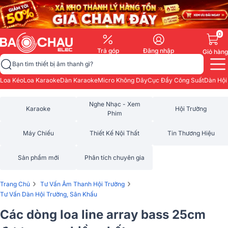
0
Trả góp
Đăng nhập
Giỏ hàng
Bạn tìm thiết bị âm thanh gì?
Loa Kéo
Loa Karaoke
Dàn Karaoke
Micro Không Dây
Cục Đẩy Công Suất
Dàn Hội
Nghe Nhạc - Xem
Karaoke
Hội Trường
Phim
Máy Chiếu
Thiết Kế Nội Thất
Tin Thương Hiệu
Sản phẩm mới
Phân tích chuyên gia
›
›
Trang Chủ
Tư Vấn Âm Thanh Hội Trường
Tư Vấn Dàn Hội Trường, Sân Khấu
Các dòng loa line array bass 25cm