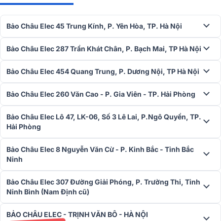
>>
Loa array Alto SXA 30
phù hợp với sự kiện âm thanh lớn, chuyên
Bảo Châu Elec 45 Trung Kính, P. Yên Hòa, TP. Hà Nội
nghiệp với hiệu suất khủng.
Loa Alto TX315
Bảo Châu Elec 287 Trần Khát Chân, P. Bạch Mai, TP Hà Nội
Loa karaoke Alto TX315
được thiết kế tại Mỹ bởi các kỹ sư hàn
Bảo Châu Elec 454 Quang Trung, P. Dương Nội, TP Hà Nội
đầu đến từ thương hiệu Alto danh tiếng. Sản phẩm gây ấn tượng bởi
vẻ ngoài khỏe khoắn, tông đen sang trọng và hiện đại, là lựa chọn
hàng đầu của nhiều người dùng trên toàn thế giới. TX315 là loa liền
Bảo Châu Elec 260 Văn Cao - P. Gia Viên - TP. Hải Phòng
công suất cấu tạo 2 loa 2 đường tiếng, bao gồm củ loa bass đường
kính 40cm với cuộn dây âm chịu được nhiệt độ cao đường kính 5.1
Bảo Châu Elec Lô 47, LK-06, Số 3 Lê Lai, P.Ngô Quyền, TP.
cm cho âm trầm chắc khỏe.
Hải Phòng
Bảo Châu Elec 8 Nguyễn Văn Cừ - P. Kinh Bắc - Tỉnh Bắc
Ninh
Bảo Châu Elec 307 Đường Giải Phóng, P. Trường Thi, Tỉnh
Ninh Bình (Nam Định cũ)
BẢO CHÂU ELEC - TRỊNH VĂN BÔ - HÀ NỘI