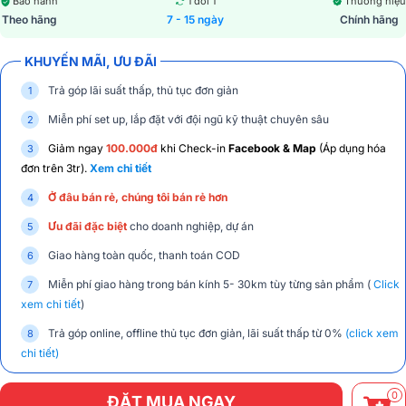
Bảo hành
1 đổi 1
Thương hiệu
Theo hãng
7 - 15 ngày
Chính hãng
KHUYẾN MÃI, ƯU ĐÃI
Trả góp lãi suất thấp, thủ tục đơn giản
Miễn phí set up, lắp đặt với đội ngũ kỹ thuật chuyên sâu
Giảm ngay
100.000đ
khi Check-in
Facebook & Map
(Áp dụng hóa
đơn trên 3tr).
Xem chi tiết
Ở đâu bán rẻ, chúng tôi bán rẻ hơn
Ưu đãi đặc biệt
cho doanh nghiệp, dự án
Giao hàng toàn quốc, thanh toán COD
Miễn phí giao hàng trong bán kính 5- 30km tùy từng sản phẩm (
Click
xem chi tiết
)
Trả góp online, offline thủ tục đơn giản, lãi suất thấp từ 0%
(click xem
chi tiết)
0
ĐẶT MUA NGAY