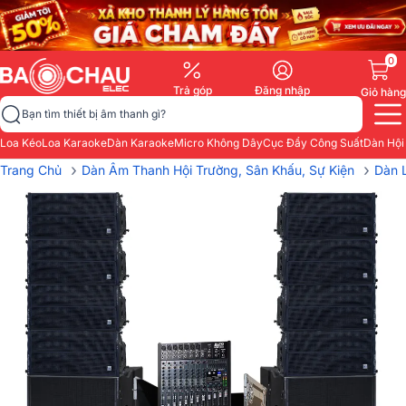
0
Trả góp
Đăng nhập
Giỏ hàng
Bạn tìm thiết bị âm thanh gì?
Loa Kéo
Loa Karaoke
Dàn Karaoke
Micro Không Dây
Cục Đẩy Công Suất
Dàn Hội
›
›
Trang Chủ
Dàn Âm Thanh Hội Trường, Sân Khấu, Sự Kiện
Dàn L