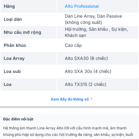
Hãng
Alto Professional
Dàn Line Array, Dàn Passive
Loại dàn
(không công suất)
Hội trường, Sân khấu , Sự kiện,
Nhu cầu mở rộng
Khách sạn
Phân khúc
Cao cấp
Loa Array
Alto SXA30 (8 chiếc)
Loa sub
Alto SXA 30s (4 chiếc)
Loa
Alto TX315 (2 chiếc)
Cục đẩy công suất 1
AAP TD 10004 (1 chiếc)
Xem đầy đủ thông số
Cục đẩy công suất 2
AAP STD 18002 (1 chiếc)
Đặc điểm nổi bật
Vang số
BKSound KP500 (1 chiếc)
Hệ thống âm thanh Line Array Alto 09 với cấu hình mạnh mẽ, âm thanh
khủng phù hợp sử dụng cho các hội trường đa năng, sân khấu, sự kiện, buổi
Bàn mixer
Alto LIVE1202 (1 chiếc)