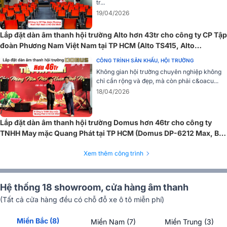
tr...
sáng rõ.
19/04/2026
Lắp đặt dàn âm thanh hội trường Alto hơn 43tr cho công ty CP Tập
đoàn Phương Nam Việt Nam tại TP HCM (Alto TS415, Alto
LIVE1604...)
CÔNG TRÌNH SÂN KHẤU, HỘI TRƯỜNG
Không gian hội trường chuyên nghiệp không
chỉ cần rộng và đẹp, mà còn phải c&oacu...
18/04/2026
Lắp đặt dàn âm thanh hội trường Domus hơn 46tr cho công ty
TNHH May mặc Quang Phát tại TP HCM (Domus DP-6212 Max, BIK
VM630A, Bksound KP500...)
Xem thêm công trình
Công suất trung bình là 675W và công suất cực đại lên đến 1350W
cho âm thanh bùng nổ, vượt trội kể cả trong những không gian diện
tích lớn, chơi tốt nhiều thể loại âm nhạc đa dạng. Tính năng tạo
Hệ thống 18 showroom, cửa hàng âm thanh
mảng loa cho góc phủ âm cực lớn với tần số đáp tuyến 77Hz -
20KHz, người nghe dù ngồi xa sân khấu vẫn cảm nhận được âm
(Tất cả cửa hàng đều có chỗ đỗ xe ô tô miễn phí)
thanh rõ nét, chuẩn xác.
Miền Bắc (8)
Miền Nam (7)
Miền Trung (3)
CÓ THỂ BẠN QUAN TÂM: