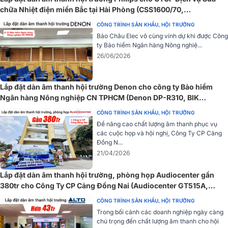
chữa Nhiệt điện miền Bắc tại Hải Phòng (CSS1600/70,
CSS5561/70, CSS2110/70, CSS3331/70)
CÔNG TRÌNH SÂN KHẤU, HỘI TRƯỜNG
Bảo Châu Elec vô cùng vinh dự khi được Công
ty Bảo hiểm Ngân hàng Nông nghiệ...
26/06/2026
Lắp đặt dàn âm thanh hội trường Denon cho công ty Bảo hiểm
Ngân hàng Nông nghiệp CN TPHCM (Denon DP-R310, BIK
VM640A...)
CÔNG TRÌNH SÂN KHẤU, HỘI TRƯỜNG
Để nâng cao chất lượng âm thanh phục vụ
Đặc điểm chi tiết các thiết bị có trong bộ dàn
các cuộc họp và hội nghị, Công Ty CP Cảng
Đồng N...
Loa array Alto SXA 30
21/04/2026
Loa array Alto SXA 30
là dòng loa sân khấu, hội trường được ư
Lắp đặt dàn âm thanh hội trường, phòng họp Audiocenter gần
chuộng, dễ dàng bắt gặp trong các sự kiện sân khấu, đám cưới, hội
380tr cho Công Ty CP Cảng Đồng Nai (Audiocenter GT515A,
trường,... với kiểu dáng hiện đại, khỏe khoắn. Loa cấu tạo gồm 2 loa
GT512A, S3118A, MR40T,…)
bass 25cm, 1 loa treble 7cm, loa treble sử dụng nam châm
CÔNG TRÌNH SÂN KHẤU, HỘI TRƯỜNG
Neodymium cho độ nhạy cao, độ méo âm tối thiểu, tái tạo âm thanh
Trong bối cảnh các doanh nghiệp ngày càng
rõ nét, tách bạch từng đường tiếng với âm trầm chắc khỏe, âm cao
chú trọng đến chất lượng âm thanh cho hội