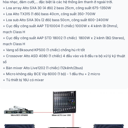
hòa nhạc, đám cưới,… đặc biệt là các hệ thống âm thanh ở ngoài trời.
+ Loa array Alto SXA 30 (4 đôi) 2 bass 25cm, công suất 675-1350W
Crosover
Alto ASD 4080 (1 chiếc)
+ Loa Alto TX315 (1 đôi) bass 40cm, công suất 350-700W
BCE VIP6000 (đầu thu và 2 tay
+ Loa sub Alto SXA 30s (2 đôi) bass 50cm, công suất 600-2400W
Mic không dây
micro)
+ Cục đẩy công suất AAP TD10004 (1 chiếc) 1000W x 4 kênh (8 Ohms),
mạch Class H
Tủ rack
16U Mixer (1 chiếc)
+ Cục đẩy công suất AAP STD 18002 (1 chiếc) 1800W x 2 kênh (8Ω Stereo),
mạch Class H
+ Vang số Bksound KP500 (1 chiếc) chống hú rít tốt
+ Crossover Alto ASD 4080 (1 chiếc) 4 đầu vào và 8 đầu ra bộ xử lý kỹ thuật
số
+ Bàn mixer Alto Live1202 (1 chiếc) (12kênh/2bus)
+ Micro không dây BCE Vip 6000 (1 bộ) - 1 đầu thu + 2 micro
+ Tủ thiết bị 16U có mixer