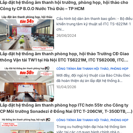
Lắp đặt hệ thống âm thanh hội trường, phòng họp, hội thảo cho
Công ty CP B.O.O Nước Thủ Đức – TP HCM
Cấu hình bộ dàn âm thanh bao gồm: - Bộ điều
khiển trung tâm kỹ thuật số ITC TS-6221M: 1
chi...
26/06/2024
Lắp đặt hệ thống âm thanh phòng họp, hội thảo Trường CĐ Giao
thông Vận tải TW1 tại Hà Nội (ITC TS6221M, ITC TS6200B, ITC
TS6200A)
CÔNG TRÌNH ÂM THANH HỘI THẢO, PHÒNG HỌP
>>> Xem chi tiết:
Loa treo tường ITC T-776H
Mới đây, đội ngũ kỹ thuật của Bảo Châu Elec
đã hoàn thiện dự án lắp đặt hệ thống â...
2. Amply kỹ thuật số ITC T-120DTB
10/04/2026
Amply kỹ thuật số ITC T-120DTB
là một giải pháp âm thanh tiê
tiến, lý tưởng cho các hệ thống âm thanh thông báo, hội nghị và giải
Lắp đặt hệ thống âm thanh phòng họp ITC hơn 55tr cho Công ty
trí.
CP Môi trường Sonadezi ở Đồng Nai (ITC T-206CW, T-350DTB,…)
CÔNG TRÌNH ÂM THANH HỘI THẢO, PHÒNG HỌP
Trong xu hướng hiện đại hóa hệ thống làm
việc tại các cơ quan hành chính nhà n...