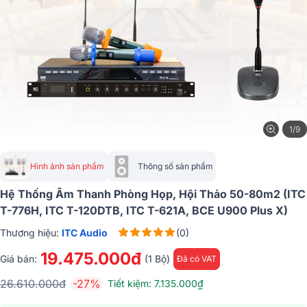
1/9
Hình ảnh sản phẩm
Thông số sản phẩm
Hệ Thống Âm Thanh Phòng Họp, Hội Thảo 50-80m2 (ITC
T-776H, ITC T-120DTB, ITC T-621A, BCE U900 Plus X)
Thương hiệu:
ITC Audio
(0)
19.475.000đ
Giá bán:
(1 Bộ)
Đã có VAT
26.610.000đ
-27%
Tiết kiệm: 7.135.000₫