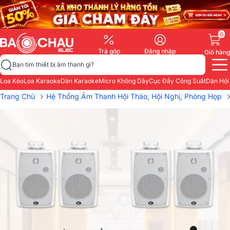
0
Trả góp
Đăng nhập
Giỏ hàng
Bạn tìm thiết bị âm thanh gì?
Loa Kéo
Loa Karaoke
Dàn Karaoke
Micro Không Dây
Cục Đẩy Công Suất
Dàn Hội
›
Trang Chủ
Hệ Thống Âm Thanh Hội Thảo, Hội Nghị, Phòng Họp