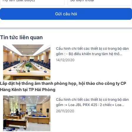
Gửi câu hỏi
Loa có đáp tuyến tần số từ 90Hz đến 16kHz, độ nhạy cao (≥ 89
Tin tức liên quan
dB), đảm bảo âm thanh phát ra luôn rõ ràng và dễ nghe, ngay cả
trong môi trường có tiếng ồn. Thiết kế vỏ nhựa ABS chắc chắn và
Cấu hình chi tiết các thiết bị có trong bộ dàn
màu đen sang trọng giúp loa dễ dàng hòa hợp với nhiều không gian
gồm : - Bộ điều khiển trung tâm hệ thố...
lắp đặt khác nhau.
14/12/2020
Lắp đặt hệ thống âm thanh phòng họp, hội thảo cho công ty CP
Hàng Kênh tại TP Hải Phòng
Cấu hình chi tiết các thiết bị có trong bộ dàn
gồm :+ Loa JBL PRX 425 : 2 chiếc+ Loa...
26/11/2020