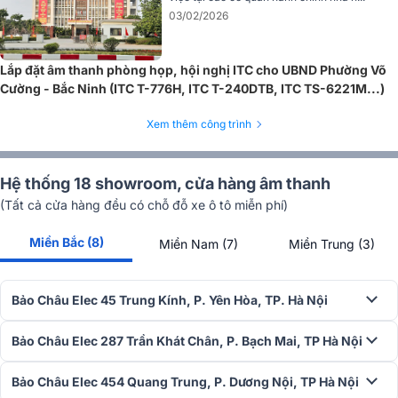
03/02/2026
Lắp đặt âm thanh phòng họp, hội nghị ITC cho UBND Phường Võ
Cường - Bắc Ninh (ITC T-776H, ITC T-240DTB, ITC TS-6221M...)
Xem thêm công trình
Hệ thống 18 showroom, cửa hàng âm thanh
Với thiết kế nhỏ gọn chuẩn 1U, sản phẩm tích hợp nhiều tính năng
(Tất cả cửa hàng đều có chỗ đỗ xe ô tô miễn phí)
tiện ích như phát nhạc MP3, kết nối Bluetooth, điều chỉnh âm lượng
độc lập và hệ thống bảo vệ an toàn chống chập mạch, quá tải và
Miền Bắc (8)
Miền Nam (7)
Miền Trung (3)
quá nhiệt, đảm bảo hiệu suất hoạt động ổn định và bền lâu.
Amply còn hỗ trợ các đầu ra linh hoạt (100V và 4-16Ω), hoạt động
Bảo Châu Elec 45 Trung Kính, P. Yên Hòa, TP. Hà Nội
tốt với nguồn điện dự phòng 24V, rất thích hợp cho các không gian
vừa và nhỏ như quán cà phê, trung tâm thương mại hay siêu thị.
Đây là sự lựa chọn hoàn hảo để nâng cao chất lượng âm thanh
Bảo Châu Elec 287 Trần Khát Chân, P. Bạch Mai, TP Hà Nội
chuyên nghiệp cho các không gian này.
Bảo Châu Elec 454 Quang Trung, P. Dương Nội, TP Hà Nội
=> Xem thêm:
Amply kỹ thuật số ITC T-120DTB