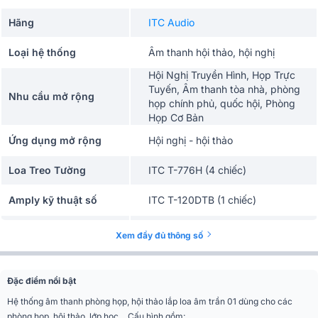
Hãng
ITC Audio
Loại hệ thống
Âm thanh hội thảo, hội nghị
Hội Nghị Truyền Hình, Họp Trực
Tuyến, Âm thanh tòa nhà, phòng
Nhu cầu mở rộng
họp chính phủ, quốc hội, Phòng
Họp Cơ Bản
Ứng dụng mở rộng
Hội nghị - hội thảo
Loa Treo Tường
ITC T-776H (4 chiếc)
Amply kỹ thuật số
ITC T-120DTB (1 chiếc)
Micro Cổ Ngỗng
ITC T-621A (1 chiếc)
Xem đầy đủ thông số
Micro không dây
BCE U900 Plus X (1 bộ)
Đặc điểm nổi bật
Hệ thống âm thanh phòng họp, hội thảo lắp loa âm trần 01 dùng cho các
phòng họp, hội thảo, lớp học… Cấu hình gồm: