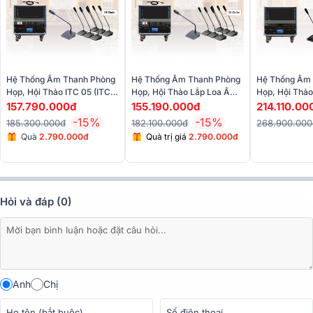
đường tiếng được thiết kế chuyên biệt cho hệ thống âm thanh phân
phối 100V. Mỗi loa cho phép lựa chọn công suất đầu ra linh hoạt ở
các mức 5W, 10W, 20W hoặc 40W, phù hợp với từng không gian cụ
thể trong nhà xưởng.
Hệ Thống Âm Thanh Phòng
Hệ Thống Âm Thanh Phòng
Hệ Thống Âm
Họp, Hội Thảo ITC 05 (ITC
Họp, Hội Thảo Lắp Loa Âm
Họp, Hội Thả
T-776H, ITC TS-0308, ITC
Trần ITC 02 (50-70m2)
Dây 50-70m (
157.790.000đ
155.190.000đ
214.110.00
TS-0308A, ITC TF-
ITC T-776H, 
-15%
-15%
185.300.000đ
182.100.000đ
268.900.00
M03300, ITC T-240D…)
W310,...)
Quà
2.790.000đ
Quà trị giá
2.790.000đ
Hỏi và đáp (0)
Anh
Chị