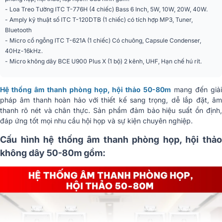
- Loa Treo Tường ITC T-776H (4 chiếc) Bass 6 Inch, 5W, 10W, 20W, 40W.
- Amply kỹ thuật số ITC T-120DTB (1 chiếc) có tích hợp MP3, Tuner,
Bluetooth
- Micro cổ ngỗng ITC T-621A (1 chiếc) Có chuông, Capsule Condenser,
40Hz-16kHz.
- Micro không dây BCE U900 Plus X (1 bộ) 2 kênh, UHF, Hạn chế hú rít.
Hệ thống âm thanh phòng họp, hội thảo 50-80m
mang đến giả
pháp âm thanh hoàn hảo với thiết kế sang trọng, dễ lắp đặt, âm
thanh rõ nét và chân thực. Sản phẩm đảm bảo hiệu suất ổn định,
đáp ứng tốt mọi nhu cầu hội họp và sự kiện chuyên nghiệp.
Cấu hình hệ thống âm thanh phòng họp, hội thảo
không dây 50-80m gồm: