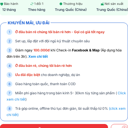
Bảo hành
1 đổi 1
Thương hiệu
Nơi sản xuất
12 tháng
Theo hãng
Trung Quốc (China)
Trung Quốc (China)
KHUYẾN MÃI, ƯU ĐÃI
Ở đâu bán rẻ chúng tôi bán rẻ hơn - Gọi có giá tốt ngay
Set up, lắp đặt với đội ngũ kỹ thuật chuyên sâu
Giảm ngay
100.000đ
khi Check-in
Facebook & Map
(Áp dụng hóa
đơn trên 3tr).
Xem chi tiết
Ở đâu bán rẻ, chúng tôi bán rẻ hơn
Ưu đãi đặc biệt
cho doanh nghiệp, dự án
Giao hàng toàn quốc, thanh toán COD
Miễn phí giao hàng trong bán kính 5- 30km tùy từng sản phẩm (
Click
xem chi tiết
)
Trả góp online, offline thủ tục đơn giản, lãi suất thấp từ 0%
(click xem
chi tiết)