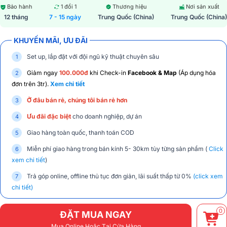
Bảo hành
1 đổi 1
Thương hiệu
Nơi sản xuất
12 tháng
7 - 15 ngày
Trung Quốc (China)
Trung Quốc (China)
KHUYẾN MÃI, ƯU ĐÃI
Set up, lắp đặt với đội ngũ kỹ thuật chuyên sâu
Giảm ngay
100.000đ
khi Check-in
Facebook & Map
(Áp dụng hóa
đơn trên 3tr).
Xem chi tiết
Ở đâu bán rẻ, chúng tôi bán rẻ hơn
Ưu đãi đặc biệt
cho doanh nghiệp, dự án
Giao hàng toàn quốc, thanh toán COD
Miễn phí giao hàng trong bán kính 5- 30km tùy từng sản phẩm (
Click
xem chi tiết
)
Trả góp online, offline thủ tục đơn giản, lãi suất thấp từ 0%
(click xem
chi tiết)
0
ĐẶT MUA NGAY
Mua Online Hoặc Tại Cửa Hàng