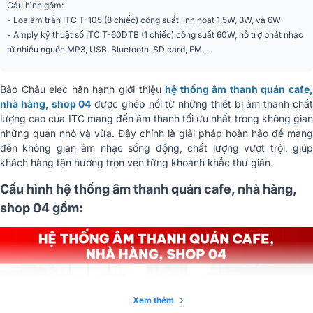
Cấu hình gồm:
- Loa âm trần ITC T-105 (8 chiếc) công suất linh hoạt 1.5W, 3W, và 6W
- Amply kỹ thuật số ITC T-60DTB (1 chiếc) công suất 60W, hỗ trợ phát nhạc
từ nhiều nguồn MP3, USB, Bluetooth, SD card, FM,…
Bảo Châu elec hân hạnh giới thiệu
hệ thống âm thanh quán cafe
nhà hàng, shop 04
được ghép nối từ những thiết bị âm thanh chấ
lượng cao của ITC mang đến âm thanh tối ưu nhất trong không gian
những quán nhỏ và vừa. Đây chính là giải pháp hoàn hảo để mang
đến không gian âm nhạc sống động, chất lượng vượt trội, giúp
khách hàng tận hưởng trọn vẹn từng khoảnh khắc thư giãn.
Cấu hình hệ thống âm thanh quán cafe, nhà hàng,
shop 04 gồm:
Xem thêm