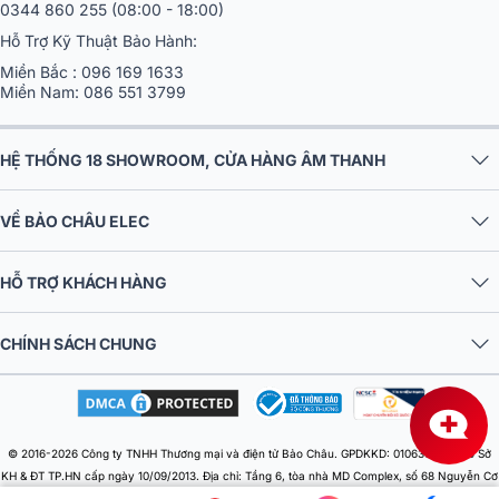
0344 860 255
(08:00 - 18:00)
Hỗ Trợ Kỹ Thuật Bảo Hành:
Miền Bắc :
096 169 1633
Miền Nam:
086 551 3799
HỆ THỐNG 18 SHOWROOM, CỬA HÀNG ÂM THANH
VỀ BẢO CHÂU ELEC
HỖ TRỢ KHÁCH HÀNG
CHÍNH SÁCH CHUNG
© 2016-2026 Công ty TNHH Thương mại và điện tử Bảo Châu. GPDKKD: 0106303879 do Sở
KH & ĐT TP.HN cấp ngày 10/09/2013. Địa chỉ: Tầng 6, tòa nhà MD Complex, số 68 Nguyễn Cơ
Thạch, Phường Từ Liêm, Thành phố Hà Nội, Việt Nam. Điện thoại: 024 730 10 255. Email: