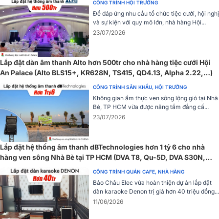
CÔNG TRÌNH HỘI TRƯỜNG
Để đáp ứng nhu cầu tổ chức tiệc cưới, hội nghị
và sự kiện với quy mô lớn, nhà hàng Hội...
23/07/2026
Thiết bị sở hữu thiết kế chuẩn rack 1U gọn gàng, dễ dàng lắp đặt
trong tủ thiết bị. Tích hợp trình phát MP3 hỗ trợ USB cùng màn hình
Lắp đặt dàn âm thanh Alto hơn 500tr cho nhà hàng tiệc cưới Hội
LCD trực quan giúp vận hành đơn giản. Kết nối Bluetooth cho phép
An Palace (Alto BLS15+, KR628N, TS415, QD4.13, Alpha 2.22,…)
phát nhạc không dây từ điện thoại và hiển thị tên bài hát.
CÔNG TRÌNH SÂN KHẤU, HỘI TRƯỜNG
Hệ thống 4 cổng micro, 2 cổng AUX cùng ngõ vào khẩn cấp EMC
Không gian ẩm thực ven sông lộng gió tại Nhà
đáp ứng đa dạng nhu cầu sử dụng. Ngoài ra, người dùng có thể
Bè, TP HCM vừa được nâng tầm đẳng cấ...
điều chỉnh âm lượng, âm bass và âm treble riêng biệt để tối ưu chất
23/07/2026
lượng âm thanh.
=> Xem thêm:
Amply kỹ thuật số ITC T-60DTB
Lắp đặt hệ thống âm thanh dBTechnologies hơn 1 tỷ 6 cho nhà
hàng ven sông Nhà Bè tại TP HCM (DVA T8, Qu-5D, DVA S30N,
Bản vẽ vị trí Loa, Mô Phỏng âm thanh cho quán
FMX15...)
CÔNG TRÌNH QUÁN CAFE, NHÀ HÀNG
cafe, nhà hàng 2 tầng
Bảo Châu Elec vừa hoàn thiện dự án lắp đặt
dàn karaoke Denon trị giá hơn 40 triệu đồng...
11/06/2026