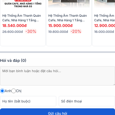
dáng lắp âm gọn gàng, sản phẩm giúp tiết kiệm không gian và tăng
tính thẩm mỹ cho nội thất.
Hệ Thống Âm Thanh Quán
Hệ Thống Âm Thanh Quán
Hệ Thống Âm
Cafe, Nhà Hàng 1 Tầng
Cafe, Nhà Hàng 1 Tầng
Cafe, Nhà Hà
Trong Nhà 03 (ITC T-
Trong Nhà Ngoài Trời 02 (T-
Trong Nhà Ngo
18.540.000đ
15.900.000đ
12.900.00
206CW, ITC T-B240D)
105, T-901B,T-774PW)
-30%
-20%
26.600.000đ
19.800.000đ
16.000.000đ
Hỏi và đáp (0)
Anh
Chị
Loa được trang bị củ loa bass 5 inch cho âm thanh rõ ràng, cân
Gửi câu hỏi
bằng và dễ chịu khi phát nhạc nền hoặc thông báo. Độ nhạy cao