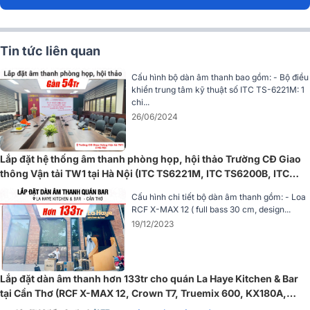
92dB giúp tái tạo âm thanh hiệu quả ngay cả ở mức công suất thấp.
Hỗ trợ nhiều mức công suất trên hệ thống điện áp 70V và 100V, phù
Tin tức liên quan
hợp với nhiều quy mô lắp đặt khác nhau. Đây là giải pháp âm thanh
nền kinh tế và ổn định cho các công trình thương mại hiện đại.
Cấu hình bộ dàn âm thanh bao gồm: - Bộ điều
=> Xem thêm:
Loa âm trần ITC T-105
khiển trung tâm kỹ thuật số ITC TS-6221M: 1
chi...
Amply kỹ thuật số ITC T-60DTB
26/06/2024
Amply kỹ thuật số ITC T-60DTB là amply kỹ thuật số chuyên dùng
cho hệ thống nhạc nền tại quán cà phê, cửa hàng, siêu thị và các
Lắp đặt hệ thống âm thanh phòng họp, hội thảo Trường CĐ Giao
không gian thương mại vừa và nhỏ.
thông Vận tải TW1 tại Hà Nội (ITC TS6221M, ITC TS6200B, ITC
TS6200A)
Cấu hình chi tiết bộ dàn âm thanh gồm: - Loa
RCF X-MAX 12 ( full bass 30 cm, design...
19/12/2023
Lắp đặt dàn âm thanh hơn 133tr cho quán La Haye Kitchen & Bar
tại Cần Thơ (RCF X-MAX 12, Crown T7, Truemix 600, KX180A,
TS18S...)