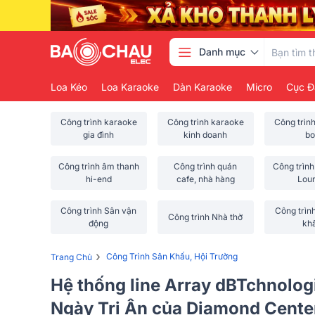
Danh mục
Loa Kéo
Loa Karaoke
Dàn Karaoke
Micro
Cục Đ
Công trình karaoke
Công trình karaoke
Công trìn
gia đình
kinh doanh
bo
Công trình âm thanh
Công trình quán
Công trình
hi-end
cafe, nhà hàng
Lou
Công trình Sân vận
Công trìn
Công trình Nhà thờ
động
kh
›
Công Trình Sân Khấu, Hội Trường
Trang Chủ
Hệ thống line Array dBTchnologi
Ngày Tri Ân của Diamond Cente