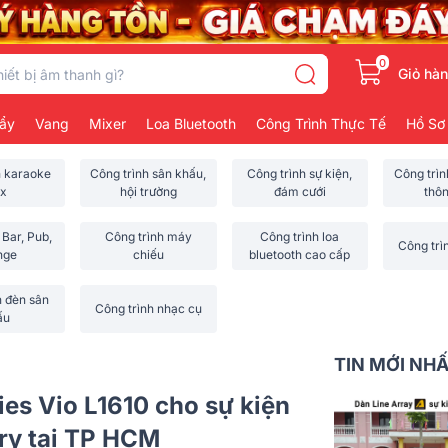
0
Giỏ hà
ẩy
Vang
Mixer
Loa Bluetooth
Công Trình Thực Tế
Hồ Sơ
h karaoke
Công trình sân khấu,
Công trình sự kiện,
Công trì
x
hội trường
đám cưới
thô
 Bar, Pub,
Công trình máy
Công trình loa
Công trì
nge
chiếu
bluetooth cao cấp
h đèn sân
Công trình nhạc cụ
ấu
TIN MỚI NH
es Vio L1610 cho sự kiện
ry tại TP HCM