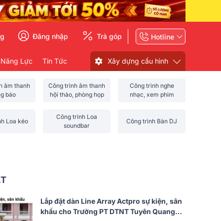
ng
Đăng nhập
Trả góp
Hotline
 Năng Lực
Tin Tức
Xây dựng cấu hình
nh âm thanh
Công trình âm thanh
Công trình nghe
ng báo
hội thảo, phòng họp
nhạc, xem phim
Công trình Loa
nh Loa kéo
Công trình Bàn DJ
soundbar
ẤT
Lắp đặt dàn Line Array Actpro sự kiện, sân
khấu cho Trường PT DTNT Tuyên Quang