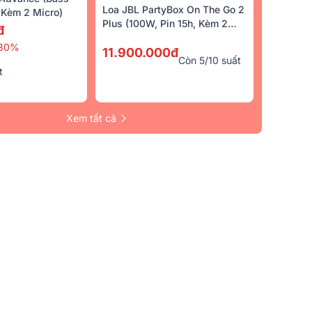
Loa JBL PartyBox On The Go 2
Kèm 2 Micro)
Plus (100W, Pin 15h, Kèm 2
đ
Micro)
30%
11.900.000đ
Còn 5/10 suất
t
Xem tất cả