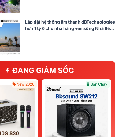
Lắp đặt hệ thống âm thanh dBTechnologies
hơn 1 tỷ 6 cho nhà hàng ven sông Nhà Bè
tại TP HCM (DVA T8, Qu-5D, DVA S30N,
FMX15...)
ĐANG GIẢM SỐC
New 2026
Bán Chạy