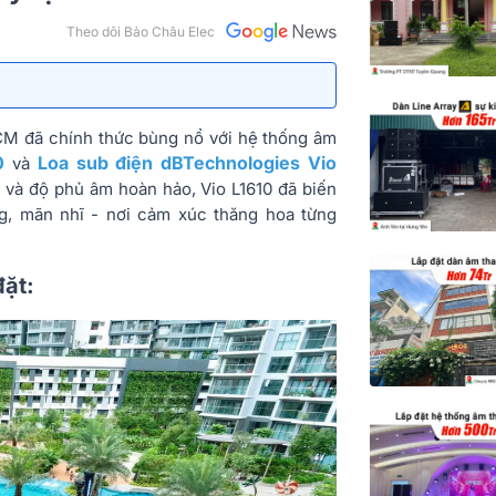
Theo dõi Bảo Châu Elec
CM đã chính thức bùng nổ với hệ thống âm
0
Loa sub điện dBTechnologies Vio
và
ẽ và độ phủ âm hoàn hảo, Vio L1610 đã biến
g, mãn nhĩ - nơi cảm xúc thăng hoa từng
đặt: