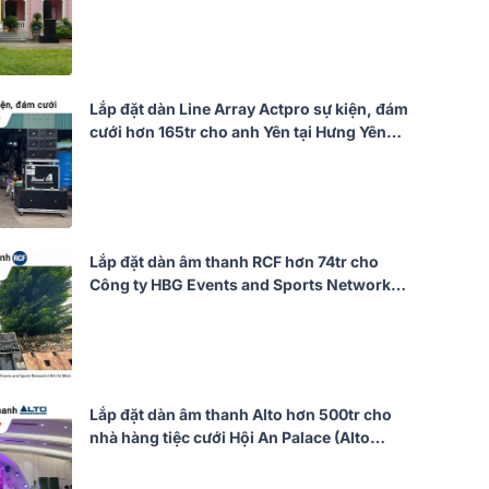
(Actpro KR210F New, KR28F New,
UTA1802DSP,…)
Lắp đặt dàn Line Array Actpro sự kiện, đám
cưới hơn 165tr cho anh Yên tại Hưng Yên
(Actpro KR210F New, KR628N,
UTA1802DSP, UTA1804DSP,…)
Lắp đặt dàn âm thanh RCF hơn 74tr cho
Công ty HBG Events and Sports Network
tại TP HCM (RCF G-MAX 12, Audiocenter
CT3600, JBL VX9...)
Lắp đặt dàn âm thanh Alto hơn 500tr cho
nhà hàng tiệc cưới Hội An Palace (Alto
BLS15+, KR628N, TS415, QD4.13, Alpha
2.22,…)