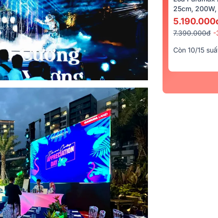
25cm, 200W, 
5.190.000
7.390.000đ
-
Còn 10/15 suấ