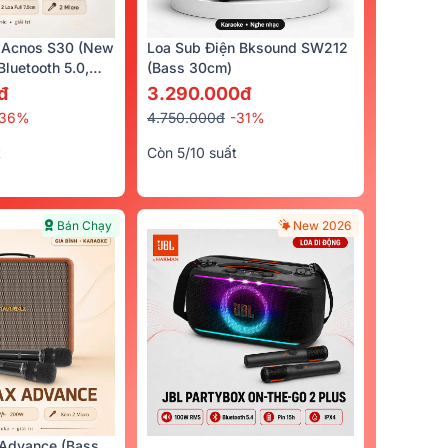
 Acnos S30 (New
Loa Sub Điện Bksound SW212
luetooth 5.0,
(bass 30cm)
cro)
đ
3.290.000đ
-36%
4.750.000đ
-31%
t
Còn 5/10 suất
Bán Chạy
New 2026
Advance (Bass