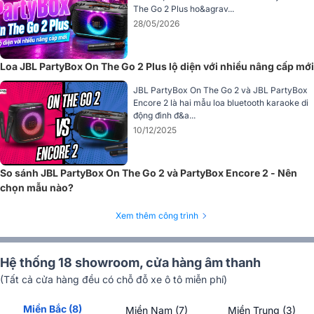
dễ sử dụng. Bên dưới, bốn chân đế cao su giúp loa đứng vững trên
The Go 2 Plus ho&agrav...
nhiều bề mặt, đồng thời giảm rung và tăng độ ổn định khi hoạt động
28/05/2026
ở mức âm lượng lớn.
Cấu hình 1 loa trầm 5,25 inch và 2 loa tweeter vòm
Loa JBL PartyBox On The Go 2 Plus lộ diện với nhiều nâng cấp mới
0,75 inch
JBL PartyBox On The Go 2 và JBL PartyBox
Encore 2 là hai mẫu loa bluetooth karaoke di
JBL PartyBox On The Go 2 Plus sử dụng cấu hình 1 loa trầm đường
động đình đ&a...
kính 13,3 cm và 2 loa tweeter vòm đường kính 1,9 cm. Đây là cấu
10/12/2025
hình được tối ưu cho một mẫu loa di động xách tay, giúp âm thanh
vừa có lực bass tốt, vừa giữ được độ sáng và độ rõ cần thiết ở dải
cao.
So sánh JBL PartyBox On The Go 2 và PartyBox Encore 2 - Nên
chọn mẫu nào?
Xem thêm công trình
Hệ thống 18 showroom, cửa hàng âm thanh
(Tất cả cửa hàng đều có chỗ đỗ xe ô tô miễn phí)
Miền Bắc (8)
Miền Nam (7)
Miền Trung (3)