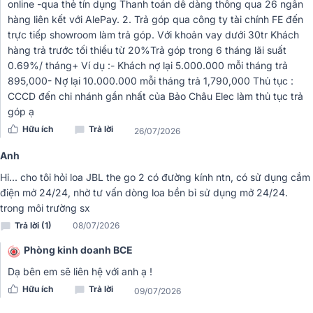
online -qua thẻ tín dụng Thanh toán dễ dàng thông qua 26 ngân
hàng liên kết với AlePay. 2. Trả góp qua công ty tài chính FE đến
trực tiếp showroom làm trả góp. Với khoản vay dưới 30tr Khách
hàng trả trước tối thiểu từ 20%Trả góp trong 6 tháng lãi suất
0.69%/ tháng+ Ví dụ :- Khách nợ lại 5.000.000 mỗi tháng trả
895,000- Nợ lại 10.000.000 mỗi tháng trả 1,790,000 Thủ tục :
CCCD đến chi nhánh gần nhất của Bảo Châu Elec làm thủ tục trả
góp ạ
Hữu ích
Trả lời
26/07/2026
Anh
Tay cầm tích hợp và dây đeo vai thuận tiện
Hi... cho tôi hỏi loa JBL the go 2 có đường kính ntn, có sử dụng cắm
điện mở 24/24, nhờ tư vấn dòng loa bền bỉ sử dụng mở 24/24.
JBL PartyBox On-The-Go 2 Plus được trang bị tay cầm đặt ở vị trí
trong môi trường sx
trung tâm, giúp cân bằng trọng lượng và cầm nắm chắc chắn hơn
Trả lời (1)
08/07/2026
khi di chuyển. Đi kèm là dây đeo vai bản rộng có độ bền cao, giúp
giảm áp lực lên tay khi mang loa trong thời gian dài. Người dùng có
Phòng kinh doanh BCE
thể linh hoạt lựa chọn xách tay hoặc đeo vai tùy theo nhu cầu, đặc
Dạ bên em sẽ liên hệ với anh ạ !
biệt tiện lợi khi mang loa đến các buổi dã ngoại, cắm trại hoặc tiệc
Hữu ích
Trả lời
ngoài trời.
09/07/2026