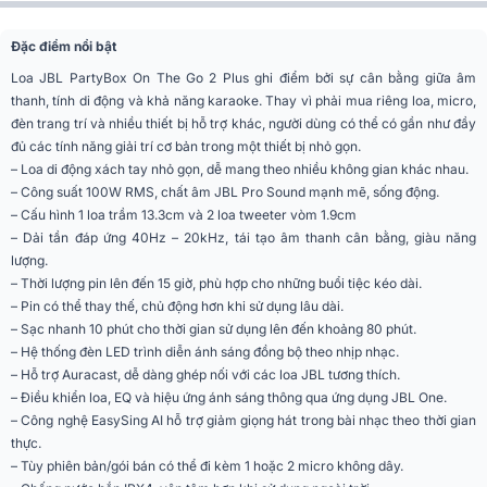
Tần số đáp tuyến
40Hz - 20kHz
Đặc điểm nổi bật
Loa JBL PartyBox On The Go 2 Plus ghi điểm bởi sự cân bằng giữa âm
Số đường tiếng
2 đường tiếng
thanh, tính di động và khả năng karaoke. Thay vì phải mua riêng loa, micro,
Karaoke, Picnic, Camping, Du lịch,
đèn trang trí và nhiều thiết bị hỗ trợ khác, người dùng có thể có gần như đầy
Ứng dụng mở rộng
Party
đủ các tính năng giải trí cơ bản trong một thiết bị nhỏ gọn.
– Loa di động xách tay nhỏ gọn, dễ mang theo nhiều không gian khác nhau.
Tiện ích
Kèm micro
– Công suất 100W RMS, chất âm JBL Pro Sound mạnh mẽ, sống động.
– Cấu hình 1 loa trầm 13.3cm và 2 loa tweeter vòm 1.9cm
Chống nước
IPX4
– Dải tần đáp ứng 40Hz – 20kHz, tái tạo âm thanh cân bằng, giàu năng
lượng.
Điều khiển từ xa
Có
– Thời lượng pin lên đến 15 giờ, phù hợp cho những buổi tiệc kéo dài.
– Pin có thể thay thế, chủ động hơn khi sử dụng lâu dài.
Kết nối
Bluetooth 5.4
– Sạc nhanh 10 phút cho thời gian sử dụng lên đến khoảng 80 phút.
AUX 3.5mm, USB, Micro 6.5mm,
– Hệ thống đèn LED trình diễn ánh sáng đồng bộ theo nhịp nhạc.
Cổng kết nối
Guitar
– Hỗ trợ Auracast, dễ dàng ghép nối với các loa JBL tương thích.
– Điều khiển loa, EQ và hiệu ứng ánh sáng thông qua ứng dụng JBL One.
Ứng dụng điều khiển
JBL partybox
– Công nghệ EasySing AI hỗ trợ giảm giọng hát trong bài nhạc theo thời gian
trên điện thoại
thực.
– Tùy phiên bản/gói bán có thể đi kèm 1 hoặc 2 micro không dây.
Phân khúc
Tiêu chuẩn