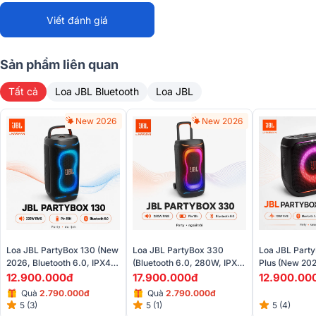
Công nghệ AI
Có
EASYSING tách lời
Viết đánh giá
Dải tần đáp ứng
50Hz – 15kHz (-6dB)
Sản phẩm liên quan
Dải tần truyền không
2404 – 2478 MHz
Tất cả
Loa JBL Bluetooth
Loa JBL
dây
Công suất phát
New 2026
< 8.5 dBm (EIRP)
New 2026
Phạm vi hoạt động
Tối đa 30 m
Thời lượng pin
Lên đến 10 giờ
Loại pin
Li-ion 3.7V / 240mAh
Tần số sóng mang
2404 – 2478 MHz
Loa JBL PartyBox 130 (New
Loa JBL PartyBox 330
Loa JBL Party
2026, Bluetooth 6.0, IPX4,
(Bluetooth 6.0, 280W, IPX4,
Plus (New 202
Mức đầu ra tối đa của
AI Sound Boost, Auracast)
AI Sound Boost)
15h, Bluetooth
< 1 Vrms
12.900.000đ
17.900.000đ
12.900.00
bộ thu
Quà
2.790.000đ
Quà
2.790.000đ
5 (3)
5 (1)
5 (4)
Kích thước micro