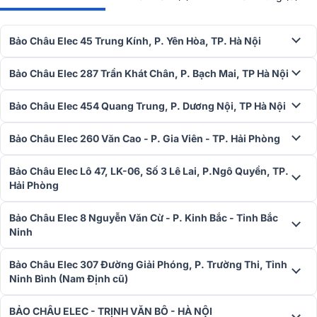
Bảo Châu Elec 45 Trung Kính, P. Yên Hòa, TP. Hà Nội
Bảo Châu Elec 287 Trần Khát Chân, P. Bạch Mai, TP Hà Nội
Bảo Châu Elec 454 Quang Trung, P. Dương Nội, TP Hà Nội
Bảo Châu Elec 260 Văn Cao - P. Gia Viên - TP. Hải Phòng
Bảo Châu Elec Lô 47, LK-06, Số 3 Lê Lai, P.Ngô Quyền, TP.
Hải Phòng
Loa trầm 13.3cm
Bảo Châu Elec 8 Nguyễn Văn Cừ - P. Kinh Bắc - Tỉnh Bắc
Củ loa trầm 13.3cm đảm nhiệm phần năng lượng chính của âm
Ninh
thanh. Tiếng bass có độ chắc, gọn và giàu nhịp điệu, phù hợp với
các thể loại nhạc trẻ, remix, dance, pop, EDM hoặc những bản nhạc
Bảo Châu Elec 307 Đường Giải Phóng, P. Trường Thi, Tỉnh
cần không khí sôi động. Với nhu cầu sử dụng trong phòng khách,
Ninh Bình (Nam Định cũ)
sân vườn, sân thượng hoặc tiệc nhóm nhỏ, dải trầm của loa đủ tạo
cảm giác hào hứng mà không cần phối ghép thêm loa sub rời.
BẢO CHÂU ELEC - TRỊNH VĂN BÔ - HÀ NỘI