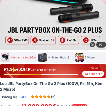
1/31
Hình ảnh sản phẩm
Hình ảnh thực tế
2 Video
Còn lại
Còn
5/10
sản phẩm
14 : 00 : 37
Loa JBL PartyBox On The Go 2 Plus (100W, Pin 15h, Kèm
2 Micro)
Thương hiệu:
JBL
(2)