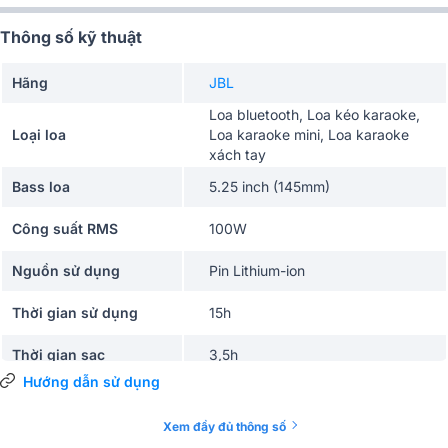
Thông số kỹ thuật
Hãng
JBL
Loa bluetooth, Loa kéo karaoke,
Loại loa
Loa karaoke mini, Loa karaoke
xách tay
Bass loa
5.25 inch (145mm)
Công suất RMS
100W
Nguồn sử dụng
Pin Lithium-ion
Thời gian sử dụng
15h
Thời gian sạc
3,5h
Hướng dẫn sử dụng
Công nghệ âm thanh
JBL Original Pro Sound
Xem đầy đủ thông số
Phím điều khiển
nút bấm - vặn cơ học