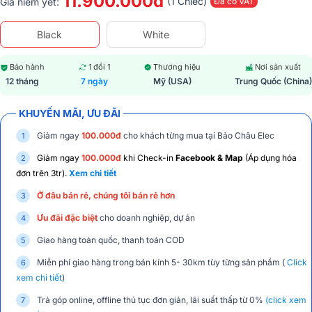
11.900.000đ
(1 Chiếc)
Giá niêm yết:
Đã có VAT
Black
White
Bảo hành
1 đổi 1
Thương hiệu
Nơi sản xuất
12 tháng
7 ngày
Mỹ (USA)
Trung Quốc (China)
KHUYẾN MÃI, ƯU ĐÃI
Giảm ngay
100.000đ
cho khách từng mua tại Bảo Châu Elec
Giảm ngay
100.000đ
khi Check-in
Facebook & Map
(Áp dụng hóa
đơn trên 3tr).
Xem chi tiết
Ở đâu bán rẻ, chúng tôi bán rẻ hơn
Ưu đãi đặc biệt
cho doanh nghiệp, dự án
Giao hàng toàn quốc, thanh toán COD
Miễn phí giao hàng trong bán kính 5- 30km tùy từng sản phẩm (
Click
xem chi tiết
)
Trả góp online, offline thủ tục đơn giản, lãi suất thấp từ 0%
(click xem