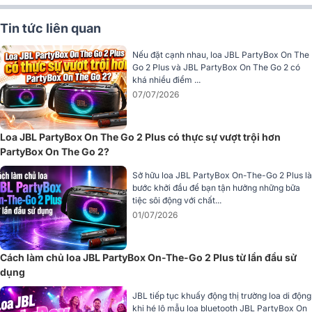
Tin tức liên quan
Nếu đặt cạnh nhau, loa JBL PartyBox On The
Go 2 Plus và JBL PartyBox On The Go 2 có
khá nhiều điểm ...
07/07/2026
Loa JBL PartyBox On The Go 2 Plus có thực sự vượt trội hơn
PartyBox On The Go 2?
Sở hữu loa JBL PartyBox On-The-Go 2 Plus là
bước khởi đầu để bạn tận hưởng những bữa
tiệc sôi động với chất...
01/07/2026
Hoàn thiện chắc chắn, sử dụng ổn định
Cách làm chủ loa JBL PartyBox On-The-Go 2 Plus từ lần đầu sử
Mặt trước của loa được bảo vệ bằng ê-căng thép cứng cáp với 2
dụng
tông màu trắng hoặc đen giúp hạn chế tác động từ va chạm và bảo
vệ hệ thống củ loa bên trong. Phía trên là bảng điều khiển trực quan
JBL tiếp tục khuấy động thị trường loa di động
với các nút chức năng được bố trí khoa học, giúp thao tác nhanh và
khi hé lộ mẫu loa bluetooth JBL PartyBox On