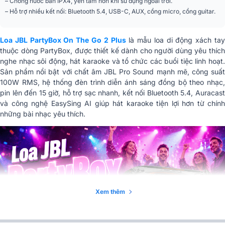
– Chống nước bắn IPX4, yên tâm hơn khi sử dụng ngoài trời.
– Hỗ trợ nhiều kết nối: Bluetooth 5.4, USB-C, AUX, cổng micro, cổng guitar.
Nguồn điện
100 – 240V ~ 50/60Hz
11V / 2A (tối đa, khi loa ở chế độ
Cổng sạc USB
tắt)
Loa JBL PartyBox On The Go 2 Plus
là mẫu loa di động xách tay
thuộc dòng PartyBox, được thiết kế dành cho người dùng yêu thích
Định dạng USB
FAT16, FAT32
nghe nhạc sôi động, hát karaoke và tổ chức các buổi tiệc linh hoạt.
Sản phẩm nổi bật với chất âm JBL Pro Sound mạnh mẽ, công suất
Định dạng phát nhạc
MP3, WAV, FLAC (không áp dụng
100W RMS, hệ thống đèn trình diễn ánh sáng đồng bộ theo nhạc,
qua USB
cho khu vực EMEA)
pin lên đến 15 giờ, hỗ trợ sạc nhanh, kết nối Bluetooth 5.4, Auracast
và công nghệ EasySing AI giúp hát karaoke tiện lợi hơn từ chính
Loại cáp nguồn
Cáp nguồn AC (tùy từng khu vực)
những bài nhạc yêu thích.
Chiều dài cáp nguồn
2 m
Treble
2 loa vòm 2 cm
Tỷ lệ tín hiệu trên
> 80 dB
nhiễu (S/N)
Xem thêm
Bluetooth
Phiên bản 5.4
A2DP V1.4, AVRCP V1.6 (SW),
Hồ sơ Bluetooth