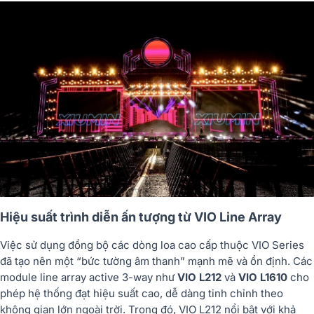
Hiệu suất trình diễn ấn tượng từ VIO Line Array
Việc sử dụng đồng bộ các dòng loa cao cấp thuộc VIO Series
đã tạo nên một “bức tường âm thanh” mạnh mẽ và ổn định. Các
module line array active 3-way như
VIO L212
và
VIO L1610
cho
phép hệ thống đạt hiệu suất cao, dễ dàng tinh chỉnh theo
không gian lớn ngoài trời. Trong đó, VIO L212 nổi bật với khả