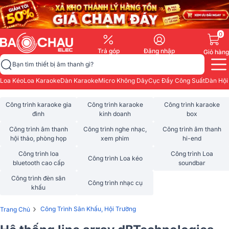
0
Trả góp
Đăng nhập
Giỏ hàng
Bạn tìm thiết bị âm thanh gì?
Loa Kéo
Loa Karaoke
Dàn Karaoke
Micro Không Dây
Cục Đẩy Công Suất
Dàn Hội
Công trình karaoke gia
Công trình karaoke
Công trình karaoke
đình
kinh doanh
box
Công trình âm thanh
Công trình nghe nhạc,
Công trình âm thanh
hội thảo, phòng họp
xem phim
hi-end
Công trình loa
Công trình Loa
Công trình Loa kéo
bluetooth cao cấp
soundbar
Công trình đèn sân
Công trình nhạc cụ
khấu
›
Công Trình Sân Khấu, Hội Trường
Trang Chủ