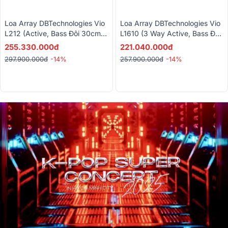
Loa Array DBTechnologies Vio
Loa Array DBTechnologies Vio
L212 (Active, Bass Đôi 30cm,
L1610 (3 Way Active, Bass Đôi
Từ Neo)
25, 3200W, Từ Neo, Made In
255.330.000đ
221.040.000đ
Italy)
297.900.000đ
-14%
257.900.000đ
-14%