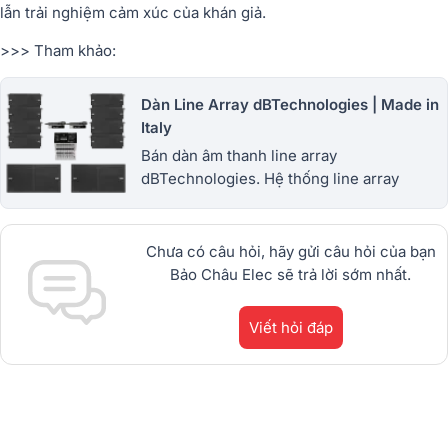
lẫn trải nghiệm cảm xúc của khán giả.
>>> Tham khảo:
Dàn Line Array dBTechnologies | Made in
Italy
Bán dàn âm thanh line array
dBTechnologies. Hệ thống line array
dBTechnologies Italy đẳng cấp. Phục vụ
đám cưới, sự kiện, sân khấu, sân vận động,
nhà hát. Góp 0%
Chưa có câu hỏi, hãy gửi câu hỏi của bạn
Bảo Châu Elec sẽ trả lời sớm nhất.
Viết hỏi đáp