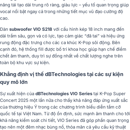
năng tái tạo dải trung rõ ràng, giàu lực – yếu tố quan trọng giúp
vocal nổi bật ngay cả trong những tiết mục vũ đạo cường độ
cao.
Dàn
subwoofer VIO S218
với cấu hình kép 18 inch mang đến
dải trầm sâu, gọn và có lực, tạo cảm giác “đã tai” và hiệu ứng
rung động đặc trưng cho các ca khúc K-Pop sôi động. Bên
cạnh đó, hệ thống fill được bố trí khoa học giúp hạn chế điểm
chết âm thanh, duy trì sự đồng nhất về chất lượng nghe trên
toàn bộ khu vực sự kiện.
Khẳng định vị thế dBTechnologies tại các sự kiện
quy mô lớn
Sự xuất hiện của
dBTechnologies VIO Series
tại K-Pop Super
Concert 2025 một lần nữa cho thấy khả năng đáp ứng xuất sắc
của thương hiệu Ý trong các chương trình biểu diễn tầm cỡ
quốc tế tại Việt Nam. Từ độ ổn định, sức mạnh âm thanh cho tới
khả năng kiểm soát chi tiết, VIO Series đã góp phần quan trọng
tạo nên một đêm nhạc bùng nổ, thỏa mãn cả yêu cầu kỹ thuật