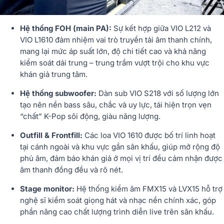
Hệ thống FOH (main PA):
Sự kết hợp giữa VIO L212 và
VIO L1610 đảm nhiệm vai trò truyền tải âm thanh chính,
mang lại mức áp suất lớn, độ chi tiết cao và khả năng
kiểm soát dải trung – trung trầm vượt trội cho khu vực
khán giả trung tâm.
Hệ thống subwoofer:
Dàn sub VIO S218 với số lượng lớn
tạo nên nền bass sâu, chắc và uy lực, tái hiện trọn vẹn
“chất” K-Pop sôi động, giàu năng lượng.
Outfill & Frontfill:
Các loa VIO 1610 được bố trí linh hoạt
tại cánh ngoài và khu vực gần sân khấu, giúp mở rộng độ
phủ âm, đảm bảo khán giả ở mọi vị trí đều cảm nhận được
âm thanh đồng đều và rõ nét.
Stage monitor:
Hệ thống kiểm âm FMX15 và LVX15 hỗ trợ
nghệ sĩ kiểm soát giọng hát và nhạc nền chính xác, góp
phần nâng cao chất lượng trình diễn live trên sân khấu.