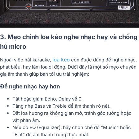
3. Mẹo chỉnh loa kéo nghe nhạc hay và chống
hú micro
loa kéo
Ngoài việc hát karaoke,
còn được dùng để nghe nhạc,
phát biểu, hay làm loa di động. Dưới đây là một số
mẹo chuyên
gia âm thanh
giúp bạn tối ưu trải nghiệm:
Để nghe nhạc hay hơn
Tắt hoặc giảm Echo, Delay về 0.
Tăng nhẹ Bass và Treble để âm thanh rõ nét.
Đặt loa hướng ra không gian mở, tránh góc tường hoặc
vật phản âm.
Nếu có EQ (Equalizer), hãy chọn chế độ “Music” hoặc
“Flat” để âm thanh trung thực nhất.