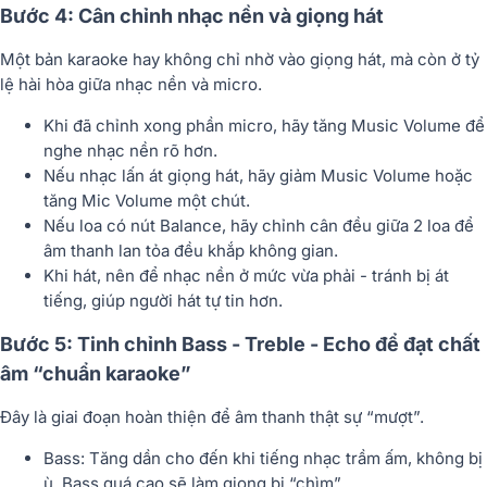
Bước 4: Cân chỉnh nhạc nền và giọng hát
Một bản karaoke hay không chỉ nhờ vào giọng hát, mà còn ở
tỷ
lệ hài hòa giữa nhạc nền và micro
.
Khi đã chỉnh xong phần micro, hãy tăng
Music Volume
để
nghe nhạc nền rõ hơn.
Nếu nhạc lấn át giọng hát, hãy giảm Music Volume hoặc
tăng Mic Volume một chút.
Nếu loa có nút
Balance
, hãy chỉnh cân đều giữa 2 loa để
âm thanh lan tỏa đều khắp không gian.
Khi hát, nên để nhạc nền ở mức vừa phải - tránh bị át
tiếng, giúp người hát tự tin hơn.
Bước 5: Tinh chỉnh Bass - Treble - Echo để đạt chất
âm “chuẩn karaoke”
Đây là giai đoạn hoàn thiện để âm thanh thật sự “mượt”.
Bass:
Tăng dần cho đến khi tiếng nhạc trầm ấm, không bị
ù. Bass quá cao sẽ làm giọng bị “chìm”.