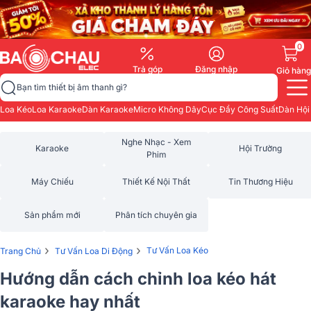
0
Trả góp
Đăng nhập
Giỏ hàng
Bạn tìm thiết bị âm thanh gì?
Loa Kéo
Loa Karaoke
Dàn Karaoke
Micro Không Dây
Cục Đẩy Công Suất
Dàn Hội
Nghe Nhạc - Xem
Karaoke
Hội Trường
Phim
Máy Chiếu
Thiết Kế Nội Thất
Tin Thương Hiệu
Sản phẩm mới
Phân tích chuyên gia
›
›
Tư Vấn Loa Kéo
Trang Chủ
Tư Vấn Loa Di Động
Hướng dẫn cách chỉnh loa kéo hát
karaoke hay nhất