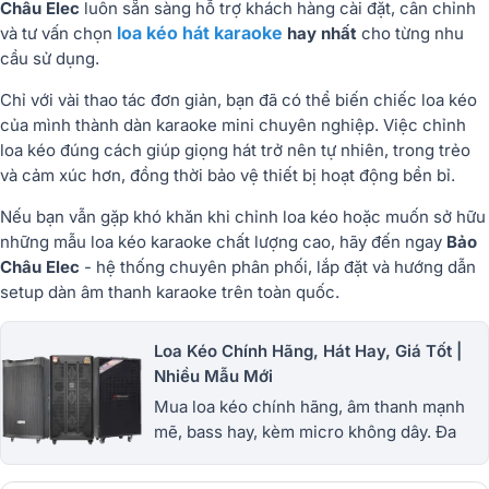
Châu Elec
luôn sẵn sàng hỗ trợ khách hàng cài đặt, cân chỉnh
loa kéo hát karaoke
và tư vấn chọn
hay nhất
cho từng nhu
cầu sử dụng.
Chỉ với vài thao tác đơn giản, bạn đã có thể
biến chiếc loa kéo
của mình thành dàn karaoke mini chuyên nghiệp
. Việc chỉnh
loa kéo đúng cách giúp giọng hát trở nên tự nhiên, trong trẻo
và cảm xúc hơn, đồng thời bảo vệ thiết bị hoạt động bền bỉ.
Nếu bạn vẫn gặp khó khăn khi chỉnh loa kéo hoặc muốn sở hữu
những
mẫu loa kéo karaoke chất lượng cao
, hãy đến ngay
Bảo
Châu Elec
- hệ thống chuyên phân phối, lắp đặt và hướng dẫn
setup dàn âm thanh karaoke trên toàn quốc.
Loa Kéo Chính Hãng, Hát Hay, Giá Tốt |
Nhiều Mẫu Mới
Mua loa kéo chính hãng, âm thanh mạnh
mẽ, bass hay, kèm micro không dây. Đa
dạng loa kéo mini, công suất lớn, giá tốt,
bảo hành uy tín. 1900.0255