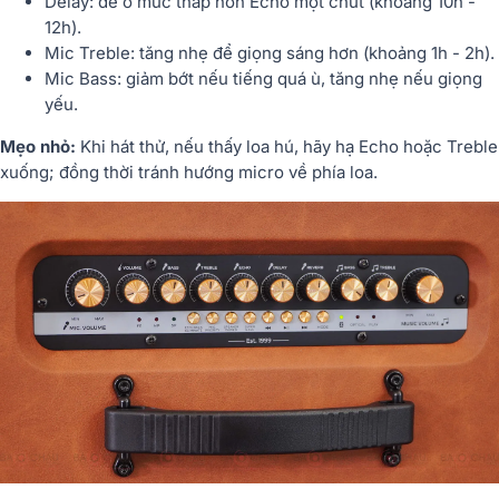
Delay:
để ở mức thấp hơn Echo một chút (khoảng 10h -
12h).
Mic Treble:
tăng nhẹ để giọng sáng hơn (khoảng 1h - 2h).
Mic Bass:
giảm bớt nếu tiếng quá ù, tăng nhẹ nếu giọng
yếu.
Mẹo nhỏ:
Khi hát thử, nếu thấy loa hú, hãy hạ Echo hoặc Treble
xuống; đồng thời tránh hướng micro về phía loa.