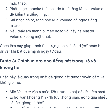
mức thấp.
Phát nhạc karaoke thử, sau đó từ từ tăng
Music Volume
để kiểm tra tiếng nhạc.
Khi nhạc đã rõ, tăng nhẹ
Mic Volume
để nghe tiếng
micro.
Nếu thấy âm thanh bị méo hoặc vỡ, hãy hạ
Master
Volume
xuống một chút.
Cách làm này giúp tránh tình trạng loa bị “sốc điện” hoặc hư
driver khi bật quá mạnh ngay từ đầu.
Bước 3: Chỉnh micro cho tiếng hát trong, rõ và
không hú
Phần này là
quan trọng nhất
để giọng hát được truyền cảm và
không bị hú.
Mic Volume:
vặn ở mức 12h (trung bình) để dễ kiểm soát.
Echo:
vặn khoảng 11h - 1h tùy không gian, echo quá nhiều
sẽ làm giọng bị “ảo”.