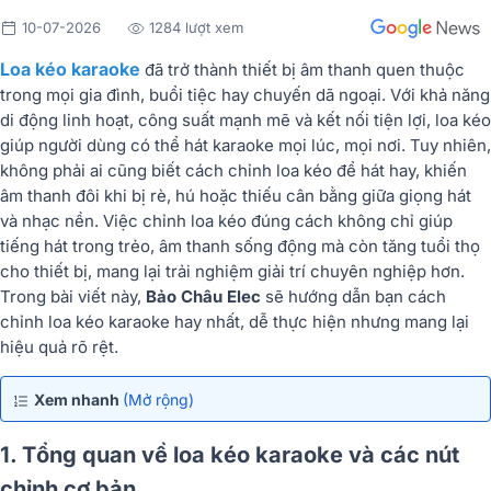
10-07-2026
1284 lượt xem
Loa kéo karaoke
đã trở thành thiết bị âm thanh quen thuộc
trong mọi gia đình, buổi tiệc hay chuyến dã ngoại. Với khả năng
di động linh hoạt, công suất mạnh mẽ và kết nối tiện lợi, loa kéo
giúp người dùng có thể hát karaoke mọi lúc, mọi nơi. Tuy nhiên,
không phải ai cũng biết cách
chỉnh loa kéo để hát hay
, khiến
âm thanh đôi khi bị rè, hú hoặc thiếu cân bằng giữa giọng hát
và nhạc nền. Việc
chỉnh loa kéo đúng cách
không chỉ giúp
tiếng hát trong trẻo, âm thanh sống động mà còn tăng tuổi thọ
cho thiết bị, mang lại trải nghiệm giải trí chuyên nghiệp hơn.
Trong bài viết này,
Bảo Châu Elec
sẽ hướng dẫn bạn
cách
chỉnh loa kéo karaoke hay nhất
, dễ thực hiện nhưng mang lại
hiệu quả rõ rệt.
Xem nhanh
(Mở rộng)
1. Tổng quan về loa kéo karaoke và các nút
chỉnh cơ bản