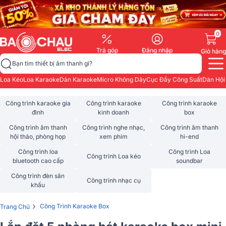
0
Trả góp
Đăng nhập
Giỏ hàng
Bạn tìm thiết bị âm thanh gì?
Loa Kéo
Loa Karaoke
Dàn Karaoke
Micro Không Dây
Cục Đẩy Công Suất
Dàn Hội
Công trình karaoke gia
Công trình karaoke
Công trình karaoke
đình
kinh doanh
box
Công trình âm thanh
Công trình nghe nhạc,
Công trình âm thanh
hội thảo, phòng họp
xem phim
hi-end
Công trình loa
Công trình Loa
Công trình Loa kéo
bluetooth cao cấp
soundbar
Công trình đèn sân
Công trình nhạc cụ
khấu
›
Công Trình Karaoke Box
Trang Chủ