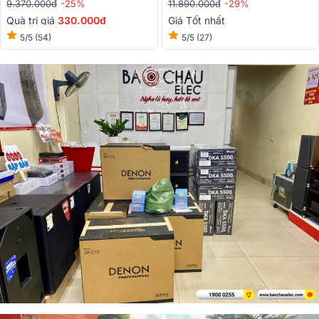
9.370.000đ
-25%
11.890.000đ
-29%
Quà trị giá
330.000đ
Giá Tốt nhất
5/5
(54)
5/5
(27)