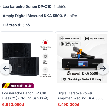
-
Loa karaoke Denon DP-C10:
5 chiếc
-
Amply Digital Bksound DKA 5500:
5 chiếc
-
Giá treo ti:
5 bộ
Loa Karaoke Denon DP-C10
Digital Karaoke Power
(Bass 25) ( Ngưng Sản Xuất)
Amplifier Bksound DKA 5500
(2 Kênh, 250W, Kèm Micro
6.990.000đ
8.490.000đ
Không Dây)