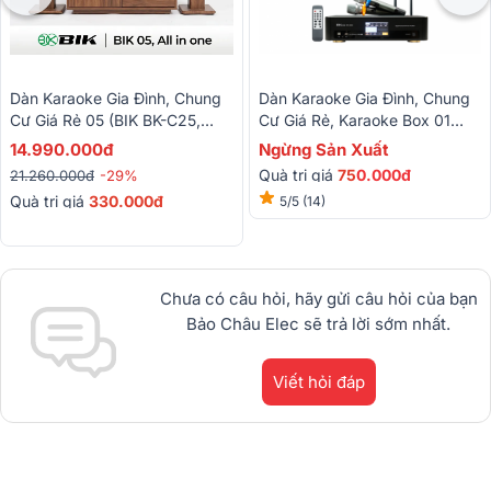
Dàn Karaoke Gia Đình, Chung
Dàn Karaoke Gia Đình, Chung
Cư Giá Rẻ 05 (BIK BK-C25,
Cư Giá Rẻ, Karaoke Box 01
Bksound DKA 5500)
(BMB CSJ-06, Bksound DKA
14.990.000đ
Ngừng Sản Xuất
5500)
Quà trị giá
75
0.000đ
21.260.000đ
-29%
Quà trị giá
330.000đ
5/5
(14)
Chưa có câu hỏi, hãy gửi câu hỏi của bạn
Bảo Châu Elec sẽ trả lời sớm nhất.
Viết hỏi đáp