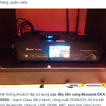
hàng, quán cafe.
Hệ thống khuếch đại sử dụng
cục đẩy liền vang Bksound DKA
5500
– mạch Class AB 2 kênh, công suất 250W/CH, hỗ trợ kết
nối Bluetooth, Optical, USB, HDMI, ARC, kèm tính năng Echo,