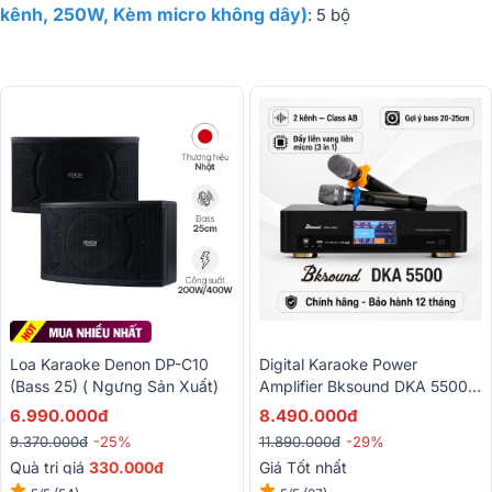
kênh, 250W, Kèm micro không dây)
: 5 bộ
Loa Karaoke Denon DP-C10
Digital Karaoke Power
(Bass 25) ( Ngưng Sản Xuất)
Amplifier Bksound DKA 5500
(2 Kênh, 250W, Kèm Micro
6.990.000đ
8.490.000đ
Không Dây)
9.370.000đ
-25%
11.890.000đ
-29%
Quà trị giá
330.000đ
Giá Tốt nhất