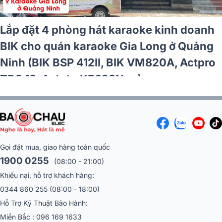
 đặt 13 phòng hát karaoke box mini
Lắ
 quán ZING Box ở Đồng Nai (BIK BJ-
qu
6II, Bksound DKA 6500)
55
Gọi đặt mua, giao hàng toàn quốc
1900 0255
(08:00 - 21:00)
Khiếu nại, hỗ trợ khách hàng:
0344 860 255
(08:00 - 18:00)
Hỗ Trợ Kỹ Thuật Bảo Hành:
Miền Bắc :
096 169 1633