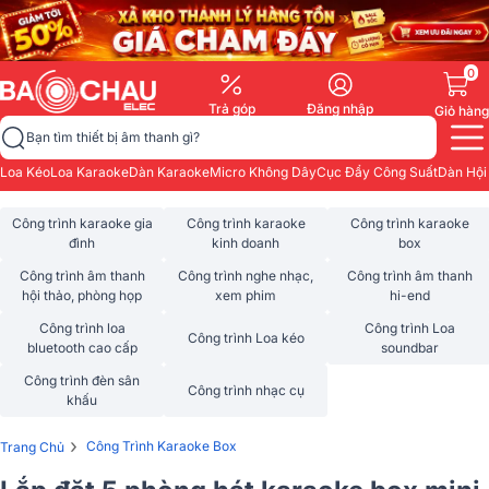
0
Trả góp
Đăng nhập
Giỏ hàng
Bạn tìm thiết bị âm thanh gì?
Loa Kéo
Loa Karaoke
Dàn Karaoke
Micro Không Dây
Cục Đẩy Công Suất
Dàn Hội
Công trình karaoke gia
Công trình karaoke
Công trình karaoke
đình
kinh doanh
box
Công trình âm thanh
Công trình nghe nhạc,
Công trình âm thanh
hội thảo, phòng họp
xem phim
hi-end
Công trình loa
Công trình Loa
Công trình Loa kéo
bluetooth cao cấp
soundbar
Công trình đèn sân
Công trình nhạc cụ
khấu
›
Công Trình Karaoke Box
Trang Chủ