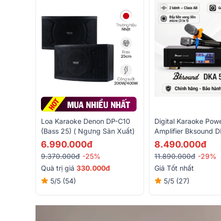
Loa Karaoke Denon DP-C10
Digital Karaoke Pow
(Bass 25) ( Ngưng Sản Xuất)
Amplifier Bksound 
(2 Kênh, 250W, Kèm
6.990.000đ
8.490.000đ
Không Dây)
9.370.000đ
-25%
11.890.000đ
-29%
Quà trị giá
330.000đ
Giá Tốt nhất
5/5
(54)
5/5
(27)