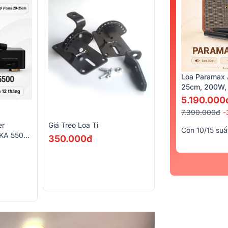
Loa Paramax 
25cm, 200W, 
5.190.000
7.390.000đ
-
er
Giá Treo Loa Ti
Còn 10/15 suấ
DKA 5500
350.000đ
 Micro