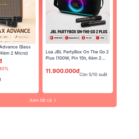
Advance (Bass
Loa JBL PartyBox On The Go 2
Kèm 2 Micro)
Plus (100W, Pin 15h, Kèm 2
đ
Micro)
30%
11.900.000đ
Còn 5/10 suất
t
Xem tất cả