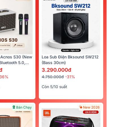
 Acnos S30 (New
Loa Sub Điện Bksound SW212
luetooth 5.0,
(bass 30cm)
cro)
đ
3.290.000đ
-36%
4.750.000đ
-31%
t
Còn 5/10 suất
Bán Chạy
New 2026