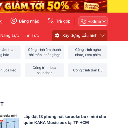
ng
Đăng nhập
Trả góp
Hotline
 Năng Lực
Tin Tức
Xây dựng cấu hình
nh âm thanh
Công trình âm thanh
Công trình nghe
ng báo
hội thảo, phòng họp
nhạc, xem phim
Công trình Loa
nh Loa kéo
Công trình Bàn DJ
soundbar
ẤT
Lắp đặt 13 phòng hát karaoke box mini cho
quán KAKA Music box tại TP HCM