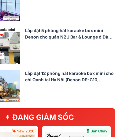
Lắp đặt 5 phòng hát karaoke box mini
Denon cho quán N2U Bar & Lounge ở Đà
Nẵng (Denon DP-C10, Bksound DKA 5500)
Lắp đặt 12 phòng hát karaoke box mini cho
chị Oanh tại Hà Nội (Denon DP-C10,
Bksound DKA 5500, VietK 4K plus 4TB,
VietK 21.5 inch)
ĐANG GIẢM SỐC
New 2026
Bán Chạy