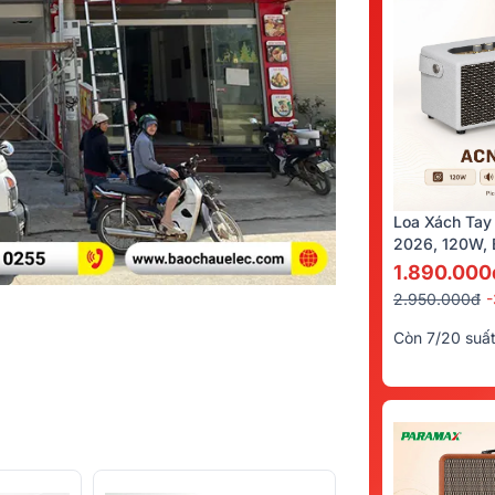
Loa Xách Tay
2026, 120W, B
Kèm 2 Tay Mi
1.890.000
2.950.000đ
Còn 7/20 suấ