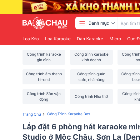
Danh mục
Loa Kéo
Loa Karaoke
Dàn Karaoke
Micro
Cục Đ
Công trình karaoke
Công trình karaoke
Công trìn
gia đình
kinh doanh
bo
Công trình âm thanh
Công trình quán
Công trình
hi-end
cafe, nhà hàng
Lou
Công trình Sân vận
Công trìn
Công trình Nhà thờ
động
kh
›
Công Trình Karaoke Box
Trang Chủ
Lắp đặt 6 phòng hát karaoke mi
Studio ở Mộc Châu, Sơn La (De