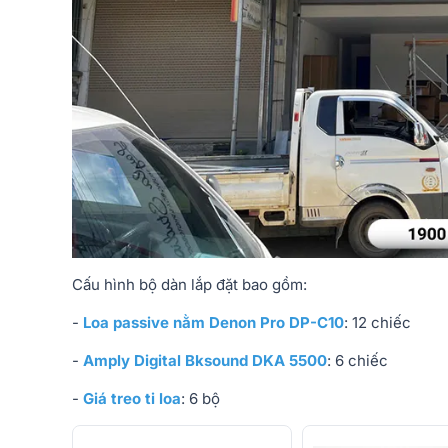
Cấu hình bộ dàn lắp đặt bao gồm:
-
Loa passive nằm Denon Pro DP-C10
: 12 chiếc
-
Amply Digital Bksound DKA 5500
: 6 chiếc
-
Giá treo ti loa
: 6 bộ