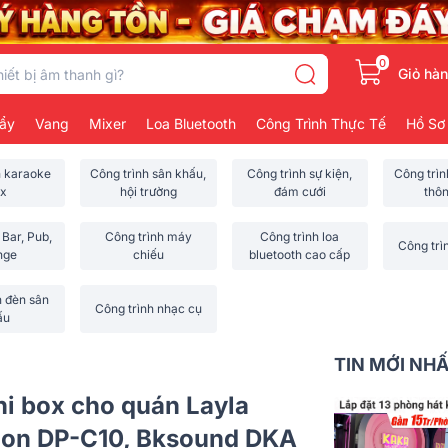
0
Giỏ hà
ẩy
Vang
Mixer
Loa Bluetooth
Công Trình Thực Tế
Hồ Sơ
h karaoke
Công trình sân khấu,
Công trình sự kiện,
Công trì
x
hội trường
đám cưới
thô
 Bar, Pub,
Công trình máy
Công trình loa
Công trì
nge
chiếu
bluetooth cao cấp
h đèn sân
Công trình nhạc cụ
ấu
TIN MỚI NH
ni box cho quán Layla
non DP-C10, Bksound DKA