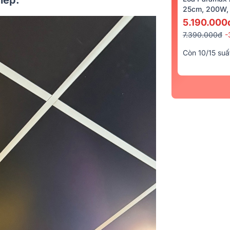
25cm, 200W, 
5.190.000
7.390.000đ
-
Còn 10/15 suấ