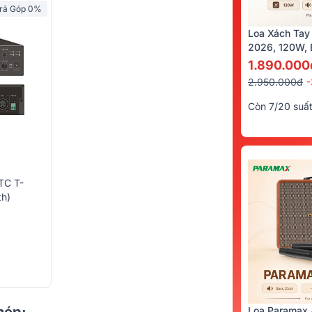
rả Góp 0%
Loa Xách Tay
2026, 120W, B
Kèm 2 Tay Mi
1.890.000
2.950.000đ
Còn 7/20 suấ
ITC T-
th)
hép:
Loa Paramax 