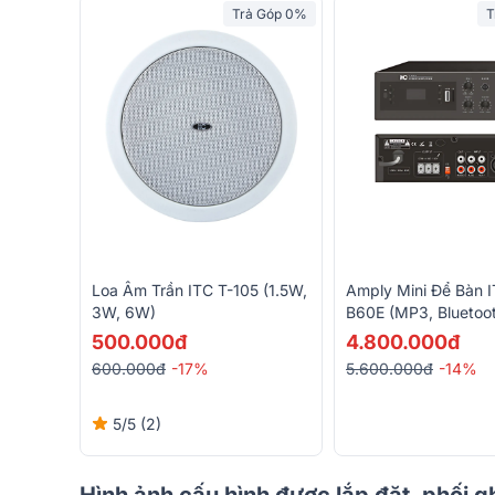
Trả Góp 0%
T
Loa Âm Trần ITC T-105 (1.5W,
Amply Mini Để Bàn 
3W, 6W)
B60E (MP3, Bluetoo
500.000đ
4.800.000đ
600.000đ
-17%
5.600.000đ
-14%
5/5
(2)
Hình ảnh cấu hình được lắp đặt, phối g