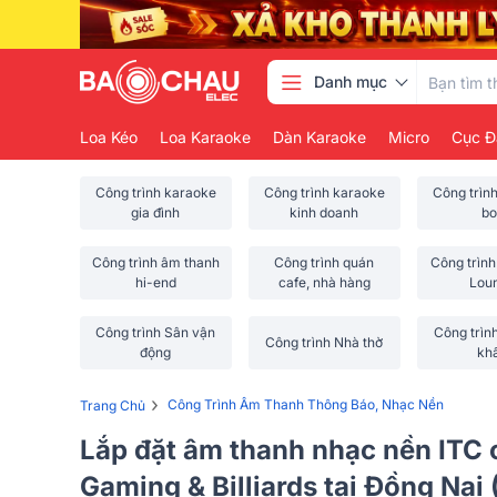
Danh mục
Loa Kéo
Loa Karaoke
Dàn Karaoke
Micro
Cục Đ
Công trình karaoke
Công trình karaoke
Công trìn
gia đình
kinh doanh
bo
Công trình âm thanh
Công trình quán
Công trình
hi-end
cafe, nhà hàng
Lou
Công trình Sân vận
Công trìn
Công trình Nhà thờ
động
kh
›
Công Trình Âm Thanh Thông Báo, Nhạc Nền
Trang Chủ
Lắp đặt âm thanh nhạc nền ITC
Gaming & Billiards tại Đồng Nai