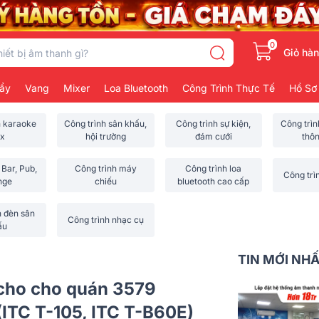
0
Giỏ hà
ẩy
Vang
Mixer
Loa Bluetooth
Công Trình Thực Tế
Hồ Sơ
h karaoke
Công trình sân khấu,
Công trình sự kiện,
Công trì
x
hội trường
đám cưới
thô
 Bar, Pub,
Công trình máy
Công trình loa
Công trì
nge
chiếu
bluetooth cao cấp
h đèn sân
Công trình nhạc cụ
ấu
TIN MỚI NH
 cho cho quán 3579
 (ITC T-105, ITC T-B60E)