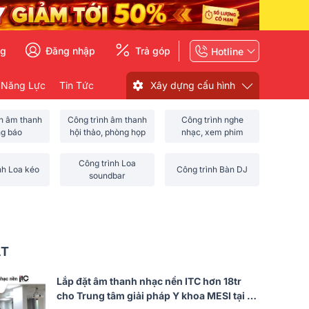
ng
Đăng nhập
Trả góp
Hotline
 Năng Lực
Tin Tức
Xây dựng cấu hình
nh âm thanh
Công trình âm thanh
Công trình nghe
ng báo
hội thảo, phòng họp
nhạc, xem phim
Công trình Loa
nh Loa kéo
Công trình Bàn DJ
soundbar
ẤT
Lắp đặt âm thanh nhạc nền ITC hơn 18tr
cho Trung tâm giải pháp Y khoa MESI tại Hà