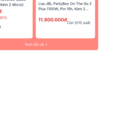
Loa JBL PartyBox On The Go 2
Kèm 2 Micro)
Plus (100W, Pin 15h, Kèm 2
đ
Micro)
30%
11.900.000đ
Còn 5/10 suất
t
Xem tất cả