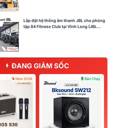
Lắp đặt hệ thống âm thanh JBL cho phòng
tập 84 Fitness Club tại Vĩnh Long (JBL
Control 1 Pro, BIK VM820A, DSP 9000
Plus)
ĐANG GIẢM SỐC
New 2026
Bán Chạy