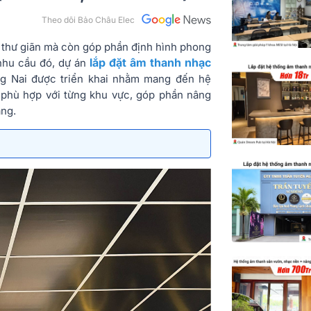
Theo dõi Bảo Châu Elec
 thư giãn mà còn góp phần định hình phong
lắp đặt âm thanh nhạc
 nhu cầu đó, dự án
ng Nai được triển khai nhằm mang đến hệ
 phù hợp với từng khu vực, góp phần nâng
àng.