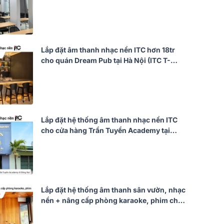
Nội (ITC T-776P, T-B120E, U900 Plus X)
Lắp đặt âm thanh nhạc nền ITC hơn 18tr
cho quán Dream Pub tại Hà Nội (ITC T-
601X, T-B120E)
Lắp đặt hệ thống âm thanh nhạc nền ITC
cho cửa hàng Trần Tuyển Academy tại
Đồng Nai (ITC T-601X, ITC T-B40E)
Lắp đặt hệ thống âm thanh sân vườn, nhạc
nền + nâng cấp phòng karaoke, phim cho
biệt phủ của khách hàng