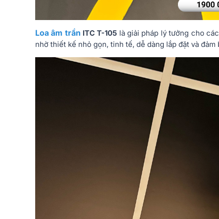
Loa âm trần
ITC T-105
là giải pháp lý tưởng cho cá
nhờ thiết kế nhỏ gọn, tinh tế, dễ dàng lắp đặt và đả