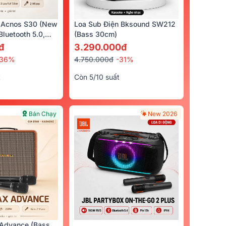
 Acnos S30 (New
Loa Sub Điện Bksound SW212
luetooth 5.0,
(bass 30cm)
cro)
đ
3.290.000đ
-36%
4.750.000đ
-31%
t
Còn 5/10 suất
Bán Chạy
New 2026
Advance (Bass