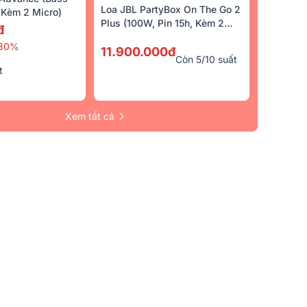
Loa JBL PartyBox On The Go 2
Kèm 2 Micro)
Plus (100W, Pin 15h, Kèm 2
đ
Micro)
30%
11.900.000đ
Còn 5/10 suất
t
Xem tất cả