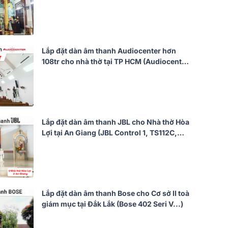
VM620A, Bksound DSP 9000 Plus, BCE
VIP6000)
Lắp đặt dàn âm thanh Audiocenter hơn
108tr cho nhà thờ tại TP HCM (Audiocenter
T65, Alto BLS12M, Audiocenter PD600,
Alto MP2500, ITC T-621)
Lắp đặt dàn âm thanh JBL cho Nhà thờ Hòa
Lợi tại An Giang (JBL Control 1, TS112C,
TS108C, T-904C, CA-J604, JBL VX9,…)
Lắp đặt dàn âm thanh Bose cho Cơ sở II toà
giám mục tại Đắk Lắk (Bose 402 Seri V...)