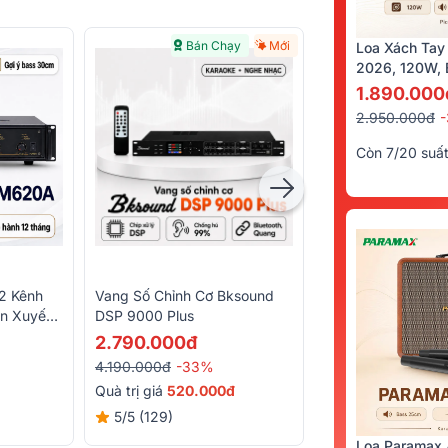
Bán Chạy
Mới
Loa Xách Tay
2026, 120W, B
Kèm 2 Tay Mi
1.890.000
2.950.000đ
Còn 7/20 suấ
2 Kênh
Vang Số Chỉnh Cơ Bksound
Micro Không Dây 
n Xuyến,
DSP 9000 Plus
6000
2.790.000đ
9.490.000đ
4.190.000đ
-33%
12.030.000đ
-21
Quà trị giá
520.000đ
Tặng PMH trị giá
5/5
(129)
5/5
(25)
Loa Paramax 