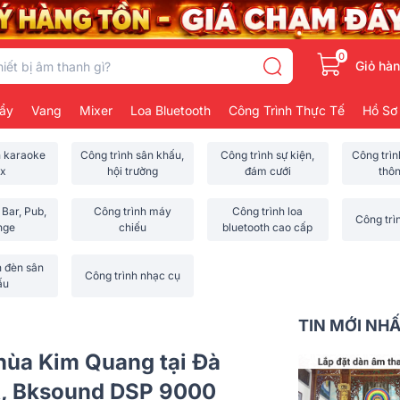
0
Giỏ hà
ẩy
Vang
Mixer
Loa Bluetooth
Công Trình Thực Tế
Hồ Sơ
h karaoke
Công trình sân khấu,
Công trình sự kiện,
Công trì
x
hội trường
đám cưới
thô
 Bar, Pub,
Công trình máy
Công trình loa
Công trì
nge
chiếu
bluetooth cao cấp
h đèn sân
Công trình nhạc cụ
ấu
TIN MỚI NH
hùa Kim Quang tại Đà
A, Bksound DSP 9000