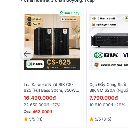
- Chân loa sắt 3 chân Boyong
: 1 cặp
Bán Chạy
Loa Karaoke Nhật BIK CS-
Cục Đẩy Công Suất 
625 (Full Bass 30cm, 350W
BIK VM 620A (Nguồ
RMS)
Class H, 600W)
16.490.000đ
7.790.000đ
22.650.000đ
-27%
10.910.000đ
-29%
Quà
462.000đ
5/5
(11)
5/5
(315)