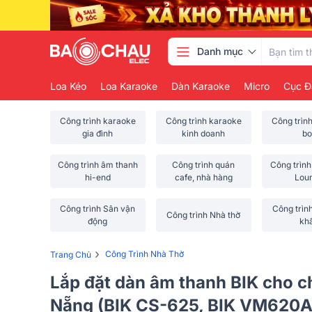
Danh mục
Loa Kéo
Loa Karaoke
Dàn Karaoke
Micro
Cục Đ
Công trình karaoke
Công trình karaoke
Công trìn
gia đình
kinh doanh
bo
Công trình âm thanh
Công trình quán
Công trình
hi-end
cafe, nhà hàng
Lou
Công trình Sân vận
Công trìn
Công trình Nhà thờ
động
kh
›
Công Trình Nhà Thờ
Trang Chủ
Lắp đặt dàn âm thanh BIK cho c
Nẵng (BIK CS-625, BIK VM620