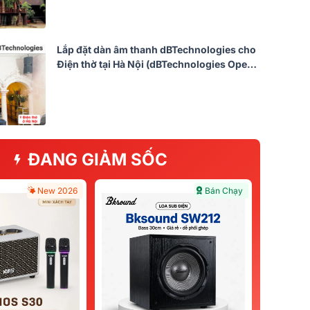
Lắp đặt dàn âm thanh dBTechnologies cho
Điện thờ tại Hà Nội (dBTechnologies Opera
Reevo 212, Yamaha MG12XU, Shure
PGA58-QTR, Bksound M8...)
ĐANG GIẢM SỐC
New 2026
Bán Chạy