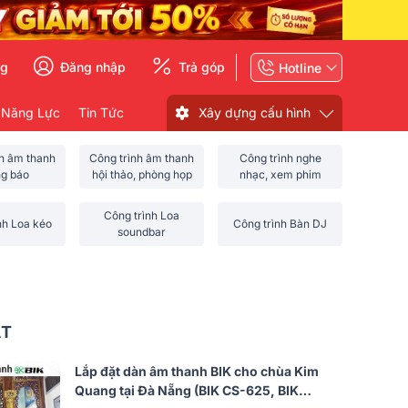
ng
Đăng nhập
Trả góp
Hotline
 Năng Lực
Tin Tức
Xây dựng cấu hình
nh âm thanh
Công trình âm thanh
Công trình nghe
ng báo
hội thảo, phòng họp
nhạc, xem phim
Công trình Loa
nh Loa kéo
Công trình Bàn DJ
soundbar
ẤT
Lắp đặt dàn âm thanh BIK cho chùa Kim
Quang tại Đà Nẵng (BIK CS-625, BIK