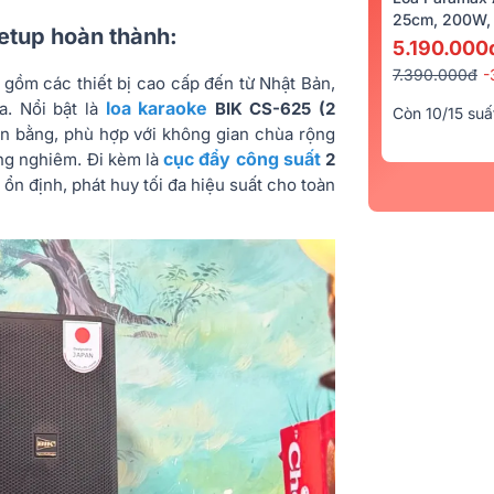
25cm, 200W, 
setup hoàn thành:
5.190.000
7.390.000đ
-
gồm các thiết bị cao cấp đến từ Nhật Bản,
loa karaoke
a. Nổi bật là
BIK CS-625 (2
Còn 10/15 suấ
n bằng, phù hợp với không gian chùa rộng
cục đẩy công suất
ang nghiêm. Đi kèm là
2
n định, phát huy tối đa hiệu suất cho toàn