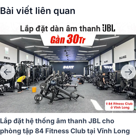
Bài viết liên quan
Lắp đặt hệ thống âm thanh nhạc nền ITC
cho cửa hàng Trần Tuyển Academy tại
Đồng Nai (ITC T-601X, ITC T-B40E)