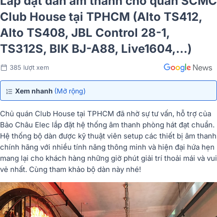
Lắp đặt dàn âm thanh cho quán SCMC
Club House tại TPHCM (Alto TS412,
Alto TS408, JBL Control 28-1,
TS312S, BIK BJ-A88, Live1604,…)
385 lượt xem
Xem nhanh
(Mở rộng)
Chủ quán Club House tại TPHCM đã nhờ sự tư vấn, hỗ trợ của
Bảo Châu Elec lắp đặt hệ thống âm thanh phòng hát đạt chuẩn.
Hệ thống bộ dàn được kỹ thuật viên setup các thiết bị âm thanh
chính hãng với nhiều tính năng thông minh và hiện đại hứa hẹn
mang lại cho khách hàng những giờ phút giải trí thoải mái và vui
vẻ nhất. Cùng tham khảo bộ dàn này nhé!