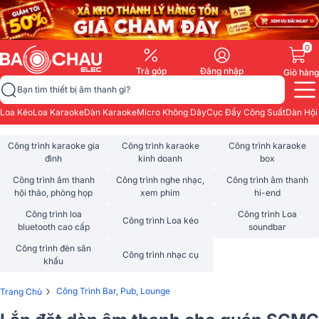
0
Trả góp
Đăng nhập
Giỏ hàng
Bạn tìm thiết bị âm thanh gì?
Loa Kéo
Loa Karaoke
Dàn Karaoke
Micro Không Dây
Cục Đẩy Công Suất
Dàn Hội
Công trình karaoke gia
Công trình karaoke
Công trình karaoke
đình
kinh doanh
box
Công trình âm thanh
Công trình nghe nhạc,
Công trình âm thanh
hội thảo, phòng họp
xem phim
hi-end
Công trình loa
Công trình Loa
Công trình Loa kéo
bluetooth cao cấp
soundbar
Công trình đèn sân
Công trình nhạc cụ
khấu
›
Công Trình Bar, Pub, Lounge
Trang Chủ