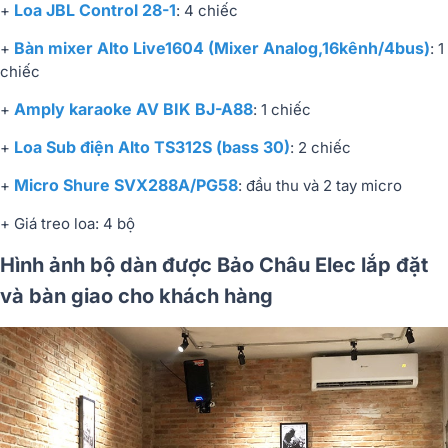
Loa JBL Control 28-1
+
: 4 chiếc
Bàn mixer Alto Live1604 (Mixer Analog,16kênh/4bus)
+
: 1
chiếc
Amply karaoke AV BIK BJ-A88
+
: 1 chiếc
Loa Sub điện Alto TS312S (bass 30)
+
: 2 chiếc
Micro Shure SVX288A/PG58
+
: đầu thu và 2 tay micro
+ Giá treo loa: 4 bộ
Hình ảnh bộ dàn được Bảo Châu Elec lắp đặt
và bàn giao cho khách hàng