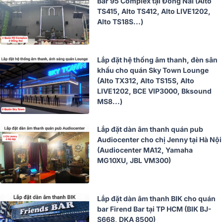
Bar 95 Complex tại Đồng Nai (Alto
TS415, Alto TS412, Alto LIVE1202,
Alto TS18S...)
Lắp đặt hệ thống âm thanh, đèn sân
khấu cho quán Sky Town Lounge
(Alto TX312, Alto TS15S, Alto
LIVE1202, BCE VIP3000, Bksound
MS8...)
Lắp đặt dàn âm thanh quán pub
Audiocenter cho chị Jenny tại Hà Nội
(Audiocenter MA12, Yamaha
MG10XU, JBL VM300)
Lắp đặt dàn âm thanh BIK cho quán
bar Firend Bar tại TP HCM (BIK BJ-
S668, DKA 8500)