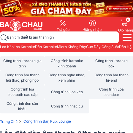
0
Trả góp
Đăng nhập
Giỏ hàng
Bạn tìm thiết bị âm thanh gì?
Loa Kéo
Loa Karaoke
Dàn Karaoke
Micro Không Dây
Cục Đẩy Công Suất
Dàn Hội
Công trình karaoke gia
Công trình karaoke
Công trình karaoke
đình
kinh doanh
box
Công trình âm thanh
Công trình nghe nhạc,
Công trình âm thanh
hội thảo, phòng họp
xem phim
hi-end
Công trình loa
Công trình Loa
Công trình Loa kéo
bluetooth cao cấp
soundbar
Công trình đèn sân
Công trình nhạc cụ
khấu
›
Công Trình Bar, Pub, Lounge
Trang Chủ