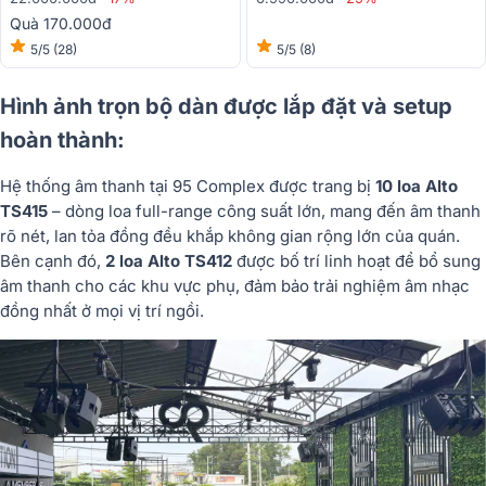
Quà 170.000đ
5/5
(28)
5/5
(8)
Hình ảnh trọn bộ dàn được lắp đặt và setup
hoàn thành:
Hệ thống âm thanh tại 95 Complex được trang bị
10 loa Alto
TS415
– dòng loa full-range công suất lớn, mang đến âm thanh
rõ nét, lan tỏa đồng đều khắp không gian rộng lớn của quán.
Bên cạnh đó,
2 loa Alto TS412
được bố trí linh hoạt để bổ sung
âm thanh cho các khu vực phụ, đảm bảo trải nghiệm âm nhạc
đồng nhất ở mọi vị trí ngồi.