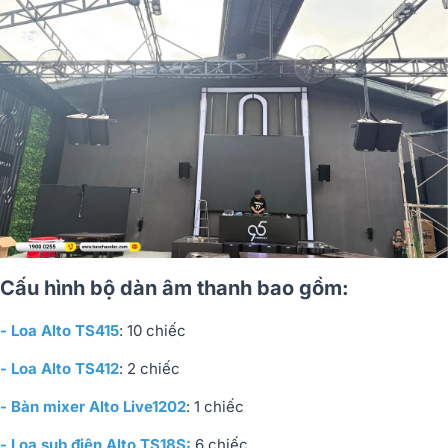
Cấu hình bộ dàn âm thanh bao gồm:
- Loa Alto TS415
: 10 chiếc
- Loa Alto TS412
: 2 chiếc
- Bàn mixer Alto Live1202
: 1 chiếc
- Loa sub điện Alto TS18S:
6 chiếc