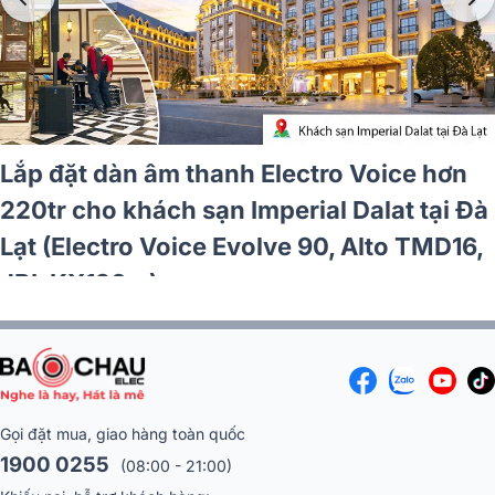
Lắp đặt dàn karaoke JBL hơn 57tr cho
anh Hữu tại Bắc Ninh (JBL MTS10, Crown
T5, JBL KX190, Alto TX12S, JBL VM300)
Gọi đặt mua, giao hàng toàn quốc
1900 0255
(08:00 - 21:00)
Khiếu nại, hỗ trợ khách hàng:
0344 860 255
(08:00 - 18:00)