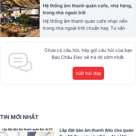
Hệ thống âm thanh quán cafe, nhà hàng,
trong nhà ngoài trời
Hệ thống âm thanh quán cafe nhạc nền
trong nhà ngoài trời chuẩn hay. Tư vấn
thiết kế và thi công Dàn âm thanh, loa cho
quán cafe sân vườn, sân thượng.
1900.0255
Chưa có câu hỏi, hãy gửi câu hỏi của bạn
Bảo Châu Elec sẽ trả lời sớm nhất.
Viết hỏi đáp
TIN MỚI NHẤT
Lắp đặt dàn âm thanh Alto cho quán