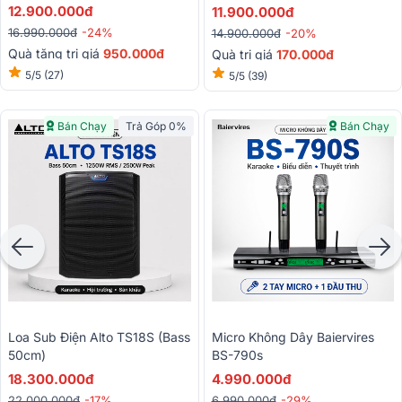
12.900.000đ
11.900.000đ
16.990.000đ
-24%
14.900.000đ
-20%
Quà tặng trị giá
950.000đ
Quà trị giá
170.000đ
5/5
(27)
5/5
(39)
Bán Chạy
Trả Góp 0%
Bán Chạy
Loa Sub Điện Alto TS18S (bass
Micro Không Dây Baiervires
50cm)
BS-790s
18.300.000đ
4.990.000đ
22.000.000đ
-17%
6.990.000đ
-29%