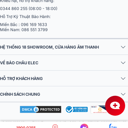
Hỗ Trợ Kỹ Thuật Bảo Hành:
Miền Bắc :
096 169 1633
Miền Nam:
086 551 3799
HỆ THỐNG 18 SHOWROOM, CỬA HÀNG ÂM THANH
VỀ BẢO CHÂU ELEC
HỖ TRỢ KHÁCH HÀNG
CHÍNH SÁCH CHUNG
© 2016-2026 Công ty TNHH Thương mại và điện tử Bảo Châu. GPDKKD: 0106303879 do Sở
KH & ĐT TP.HN cấp ngày 10/09/2013. Địa chỉ: Tầng 6, tòa nhà MD Complex, số 68 Nguyễn Cơ
Thạch, Phường Từ Liêm, Thành phố Hà Nội, Việt Nam. Điện thoại: 024 730 10 255. Email:
1900 0255