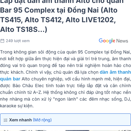
Lắp đặt dàn âm thanh Alto cho quán
Bar 95 Complex tại Đồng Nai (Alto
TS415, Alto TS412, Alto LIVE1202,
Alto TS18S...)
249 lượt xem
Trong không gian sôi động của quán 95 Complex tại Đồng Nai,
nơi kết hợp giữa ẩm thực hiện đại và giải trí trẻ trung, âm thanh
đóng vai trò quan trọng để tạo nên trải nghiệm hoàn hảo cho
dàn âm thanh
thực khách. Chính vì vậy, chủ quán đã lựa chọn
quán bar
Alto chuyên nghiệp, với cấu hình mạnh mẽ, hiện đại
được Bảo Châu Elec tính toán trực tiếp lắp đặt và căn chỉnh
chuẩn chỉnh từ A–Z. Hệ thống không chỉ đáp ứng tốt nhạc nền
nhẹ nhàng mà còn xử lý "ngon lành" các đêm nhạc sống, DJ,
karaoke sự kiện.
Xem nhanh
(Mở rộng)