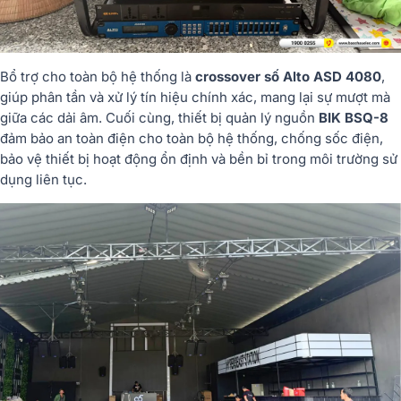
Bổ trợ cho toàn bộ hệ thống là
crossover số Alto ASD 4080
,
giúp phân tần và xử lý tín hiệu chính xác, mang lại sự mượt mà
giữa các dải âm. Cuối cùng, thiết bị quản lý nguồn
BIK BSQ-8
đảm bảo an toàn điện cho toàn bộ hệ thống, chống sốc điện,
bảo vệ thiết bị hoạt động ổn định và bền bỉ trong môi trường sử
dụng liên tục.