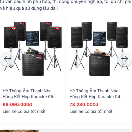
tư vấn cấu hình phù hợp, thi công chuyên nghiệp, tối ưu chi phí
và hiệu quả sử dụng lâu dài!
Hệ Thống Âm Thanh Nhà
Hệ Thống Âm Thanh Nhà
Hàng Kết Hợp Karaoke 05
Hàng Kết Hợp Karaoke 04
(100m2)
(100m2)
66.090.000đ
78.280.000đ
Liên hệ có giá tốt nhất
Liên hệ có giá tốt nhất