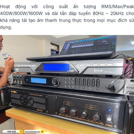
Hoạt động với công suất ấn tượng RMS/Max/Peak
400W/800W/1600W và dải tần đáp tuyến 80Hz – 20kHz cho
khả năng tái tạo âm thanh trung thực trong mọi mục đích sử
dụng.