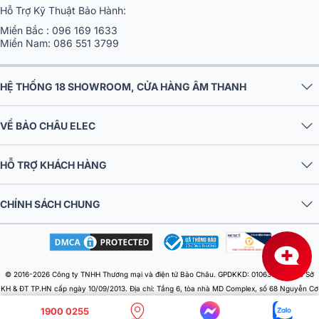
Hỗ Trợ Kỹ Thuật Bảo Hành:
Miền Bắc :
096 169 1633
Miền Nam:
086 551 3799
HỆ THỐNG 18 SHOWROOM, CỬA HÀNG ÂM THANH
VỀ BẢO CHÂU ELEC
HỖ TRỢ KHÁCH HÀNG
CHÍNH SÁCH CHUNG
© 2016-2026 Công ty TNHH Thương mại và điện tử Bảo Châu. GPDKKD: 0106303879 do Sở
KH & ĐT TP.HN cấp ngày 10/09/2013. Địa chỉ: Tầng 6, tòa nhà MD Complex, số 68 Nguyễn Cơ
Thạch, Phường Từ Liêm, Thành phố Hà Nội, Việt Nam. Điện thoại: 024 730 10 255. Email:
1900 0255
baochauelec@gmail.com. Chịu trách nhiệm nội dung: Nhật Lệ.