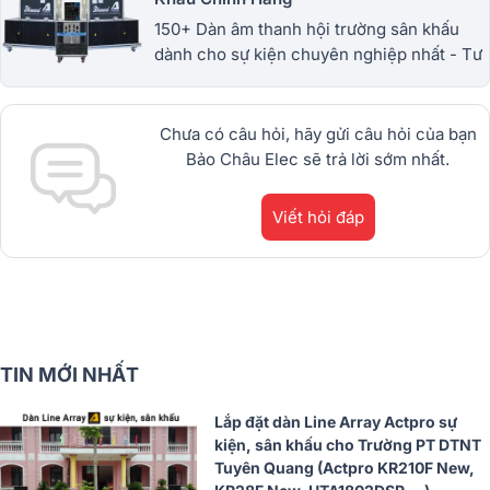
150+ Dàn âm thanh hội trường sân khấu
dành cho sự kiện chuyên nghiệp nhất - Tư
vấn, hỗ trợ lắp đặt tận tâm - Bảo hành dài
hạn - Miễn phí giao hàng. 1900.0255
Chưa có câu hỏi, hãy gửi câu hỏi của bạn
Bảo Châu Elec sẽ trả lời sớm nhất.
Viết hỏi đáp
TIN MỚI NHẤT
Lắp đặt dàn Line Array Actpro sự
kiện, sân khấu cho Trường PT DTNT
Tuyên Quang (Actpro KR210F New,