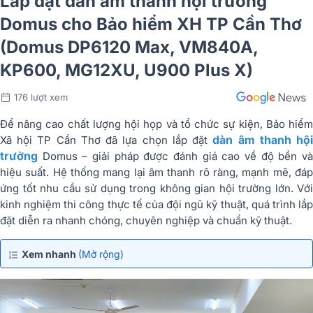
Lắp đặt dàn âm thanh hội trường
Domus cho Bảo hiểm XH TP Cần Thơ
(Domus DP6120 Max, VM840A,
KP600, MG12XU, U900 Plus X)
176 lượt xem
Để nâng cao chất lượng hội họp và tổ chức sự kiện, Bảo hiểm
dàn âm thanh hộ
Xã hội TP Cần Thơ đã lựa chọn lắp đặt
trường
Domus – giải pháp được đánh giá cao về độ bền và
hiệu suất. Hệ thống mang lại âm thanh rõ ràng, mạnh mẽ, đáp
ứng tốt nhu cầu sử dụng trong không gian hội trường lớn. Với
kinh nghiệm thi công thực tế của đội ngũ kỹ thuật, quá trình lắp
đặt diễn ra nhanh chóng, chuyên nghiệp và chuẩn kỹ thuật.
Xem nhanh
(Mở rộng)