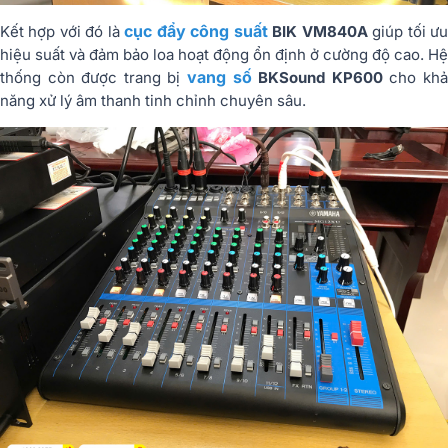
cục đẩy công suất
Kết hợp với đó là
BIK VM840A
giúp tối ư
hiệu suất và đảm bảo loa hoạt động ổn định ở cường độ cao. Hệ
vang số
thống còn được trang bị
BKSound KP600
cho kh
năng xử lý âm thanh tinh chỉnh chuyên sâu.