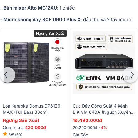
-
Bàn mixer Alto MG12XU
: 1 chiếc
-
Micro không dây BCE U900 Plus X
: đầu thu và 2 tay micro
Ngừng Sản Xuất
Loa Karaoke Domus DP6120
Cục Đẩy Công Suất 4 Kênh
MAX (Full Bass 30cm)
BIK VM 840A (Nguồn Xuyến,
Class H, 800W)
Ngừng Sản Xuất
19.490.000đ
Quà trị giá
420.000đ
20.290.000đ
-4%
Giá Sốc
5/5
(60)