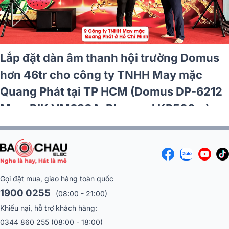
hội trường Philips
Lắp đặt dàn âm than
 chữa Nhiệt điện
cho công ty Bảo hi
ng (CSS1600/70,
nghiệp CN TPHCM (
/70, CSS3331/70)
VM640A...)
Gọi đặt mua, giao hàng toàn quốc
1900 0255
(08:00 - 21:00)
Khiếu nại, hỗ trợ khách hàng:
0344 860 255
(08:00 - 18:00)