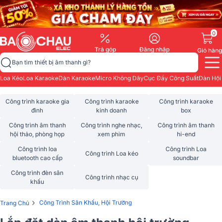
0
Trả góp
Đăng nhập
Giỏ hàng
Bạn tìm thiết bị âm thanh gì?
Loa Kéo
Loa Karaoke
Dàn Karaoke
Micro Không Dây
Cục Đẩy Công Suất
Dàn Hội
Công trình karaoke gia
Công trình karaoke
Công trình karaoke
đình
kinh doanh
box
Công trình âm thanh
Công trình nghe nhạc,
Công trình âm thanh
hội thảo, phòng họp
xem phim
hi-end
Công trình loa
Công trình Loa
Công trình Loa kéo
bluetooth cao cấp
soundbar
Công trình đèn sân
Công trình nhạc cụ
khấu
›
Công Trình Sân Khấu, Hội Trường
Trang Chủ