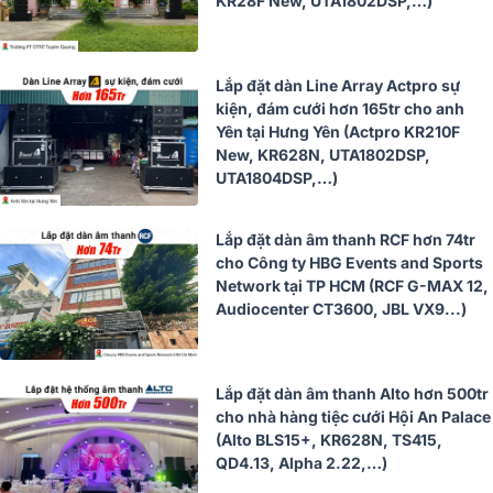
KR28F New, UTA1802DSP,…)
Lắp đặt dàn Line Array Actpro sự
kiện, đám cưới hơn 165tr cho anh
Yên tại Hưng Yên (Actpro KR210F
New, KR628N, UTA1802DSP,
UTA1804DSP,…)
Lắp đặt dàn âm thanh RCF hơn 74tr
cho Công ty HBG Events and Sports
Network tại TP HCM (RCF G-MAX 12,
Audiocenter CT3600, JBL VX9...)
Lắp đặt dàn âm thanh Alto hơn 500tr
cho nhà hàng tiệc cưới Hội An Palace
(Alto BLS15+, KR628N, TS415,
QD4.13, Alpha 2.22,…)