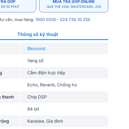
TRẢ GÓP
MUA TRẢ GÓP ONLINE
 SƠ 30 PHÚT
QUA THẺ VISA, MASTERCARD, JCB
 tư vấn, mua hàng:
1900 0255
-
024 730 10 255
Thông số kỹ thuật
Bksound
Vang số
g
Cắm điện trực tiếp
Echo, Reverb, Chống hú
 thanh
Chip DSP
64 bit
rộng
Karaoke, Gia đình