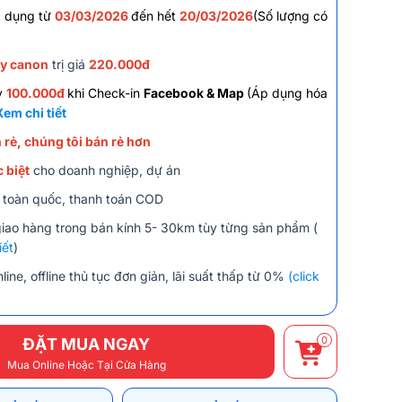
 d
ụ
ng từ
03/03/2026
đ
ế
n h
ế
t
20/03/2026
(S
ố
l
ư
ợ
ng có
ây canon
trị giá
220.000đ
y
100.000đ
khi Check-in
Facebook & Map
(Áp dụng hóa
Xem chi tiết
 rẻ, chúng tôi bán rẻ hơn
 biệt
cho doanh nghiệp, dự án
 toàn quốc, thanh toán COD
giao hàng trong bán kính 5- 30km tùy từng sản phẩm (
iết
)
line, offline thủ tục đơn giản, lãi suất thấp từ 0%
(click
0
ĐẶT MUA NGAY
Mua Online Hoặc Tại Cửa Hàng