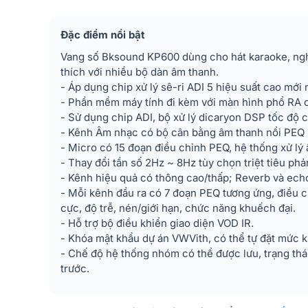
Đặc điểm nổi bật
Vang số Bksound KP600 dùng cho hát karaoke, ngh
thích với nhiều bộ dàn âm thanh.
- Áp dụng chip xử lý sê-ri ADI 5 hiệu suất cao mới 
- Phần mềm máy tính đi kèm với màn hình phổ RA 
- Sử dụng chip ADI, bộ xử lý dicaryon DSP tốc độ c
- Kênh Âm nhạc có bộ cân bằng âm thanh nổi PEQ 
- Micro có 15 đoạn điều chỉnh PEQ, hệ thống xử lý 
- Thay đổi tần số 2Hz ~ 8Hz tùy chọn triệt tiêu phả
- Kênh hiệu quả có thông cao/thấp; Reverb và ech
- Mỗi kênh đầu ra có 7 đoạn PEQ tương ứng, điều ch
cực, độ trễ, nén/giới hạn, chức năng khuếch đại.
- Hỗ trợ bộ điều khiển giao diện VOD IR.
- Khóa mật khẩu dự án VWVith, có thể tự đặt mức kh
- Chế độ hệ thống nhóm có thể được lưu, trạng thái
trước.