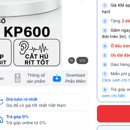
Giá KM áp
h
ạ
n)
Tặng
2 d
Giảm nga
đơn trên 3tr).
Ở đâu bán
Ưu đãi đặc
1/12
Giao hàng
Miễn phí 
Thông số
Download
eo
Click xem chi t
sản phẩm
Phần Mềm
Trả góp on
xem chi tiết)
Giá luôn rẻ nhất
Gọi để có giá tốt nhất Việt Nam
Trả góp 0%
Trả góp online từ 0%