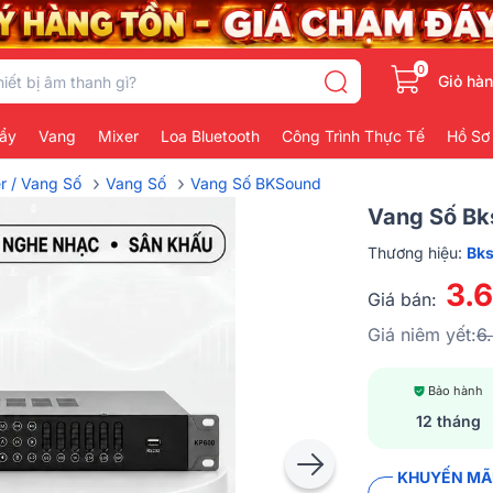
0
Giỏ hà
ẩy
Vang
Mixer
Loa Bluetooth
Công Trình Thực Tế
Hồ Sơ
›
›
er / Vang Số
Vang Số
Vang Số BKSound
Vang Số B
Thương hiệu:
Bk
3.
Giá bán:
Giá niêm yết:
6
Bảo hành
12 tháng
KHUYẾN MÃI