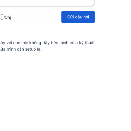
Gửi câu hỏi
Chị
này với con mic không dây bên mình,có a kỹ thuật
ữa,mình cần setup lại.
ảm bảo hiệu suất xử lý mạnh mẽ và ổn định.
ợng âm thanh tuyệt hảo cho mọi loại sự kiện