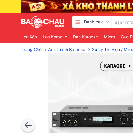
Danh mục
Loa Kéo
Loa Karaoke
Dàn Karaoke
Micro
Cục Đ
›
›
Trang Chủ
Âm Thanh Karaoke
Xử Lý Tín Hiệu / Mix