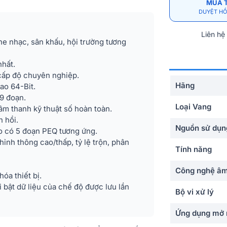
MUA 
DUYỆT HỒ
Liên hệ
e nhạc, sân khấu, hội trường tương
nhất.
cấp độ chuyên nghiệp.
Hãng
ao 64-Bit.
9 đoạn.
Loại Vang
âm thanh kỹ thuật số hoàn toàn.
n hồi.
Nguồn sử dụn
o có 5 đoạn PEQ tương ứng.
ỉnh thông cao/thấp, tỷ lệ trộn, phân
Tính năng
Công nghệ âm
óa thiết bị.
 bật dữ liệu của chế độ được lưu lần
Bộ vi xử lý
Ứng dụng mở 