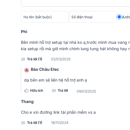
Anh
Phi
Bên mình hỗ trợ setup tại nhà ko ạ,trước mình mua vang 
kia setup rồi mà giờ mình chỉnh lung tung hát không hay n
Trả lời (1)
02/03/2025
Bảo Châu Elec
dạ bên em sẽ liên hệ hỗ trợ anh ạ
Hữu ích
Trả lời
09/03/2025
Thang
Tích hợp bộ xử lý dicaryon DSP tốc độ cao 64-Bit, đ
Điều này giúp tối ưu hóa âm thanh, mang lại chất lư
Cho e xin đường link tải phần mềm vs a
và buổi biểu diễn.
Trả lời (1)
18/11/2024
Dễ dàng tùy chỉnh