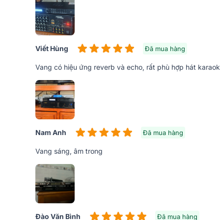
Viết Hùng
Đã mua hàng
Vang có hiệu ứng reverb và echo, rất phù hợp hát karao
Mặt trước của vang số Bksound KP600 được trang b
micro, hiệu ứng. Ngoài ra, còn có cổng kết nối USB,
dễ dàng.
Nam Anh
Đã mua hàng
Vang sáng, âm trong
Đào Văn Bình
Đã mua hàng