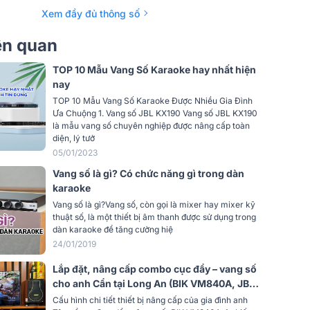
có reverb echo, chống hú rít tuyệt đối
Xem đầy đủ thông số
 xa
Có
iên quan
Cổng Quang (Optical)
TOP 10 Mẫu Vang Số Karaoke hay nhất hiện
nay
Giá rẻ
TOP 10 Mẫu Vang Số Karaoke Được Nhiều Gia Đình
Ưa Chuộng 1. Vang số JBL KX190 Vang số JBL KX190
 vào TỐI
là mẫu vang số chuyên nghiệp được nâng cấp toàn
+14dBu (4V RMS)
diện, lý tưở
hạc
05/01/2023
ra TỐI
Vang số là gì? Có chức năng gì trong dàn
+14dBu (4V EMS)
aCH
karaoke
Vang số là gì?Vang số, còn gọi là mixer hay mixer kỹ
c
0dB, +3dB, +6dB
thuật số, là một thiết bị âm thanh được sử dụng trong
dàn karaoke để tăng cường hiệ
ô
64mV Đầu ra
24/01/2019
Lắp đặt, nâng cấp combo cục đẩy – vang số
>90dB
cho anh Cẩn tại Long An (BIK VM840A, JBL
KX180A)
ung cấp
220V/AC/50Hz
Cấu hình chi tiết thiết bị nâng cấp của gia đình anh