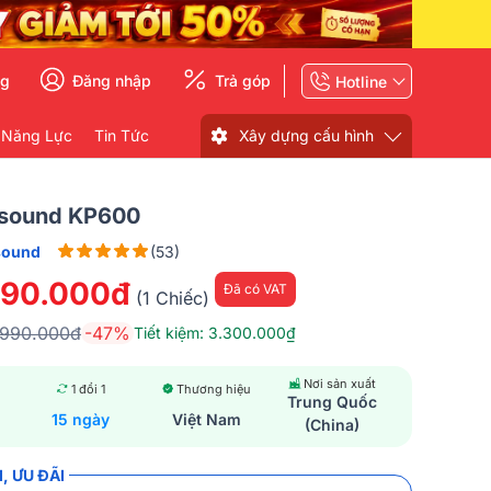
ng
Đăng nhập
Trả góp
Hotline
 Năng Lực
Tin Tức
Xây dựng cấu hình
ksound KP600
sound
(53)
690.000đ
Đã có VAT
(1 Chiếc)
.990.000đ
-47%
Tiết kiệm: 3.300.000₫
Nơi sản xuất
1 đổi 1
Thương hiệu
Trung Quốc
15 ngày
Việt Nam
(China)
, ƯU ĐÃI