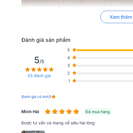
Xem thêm
Đánh giá thiết kế Vang số Bksound KP600
Vang số Bksound KP600 có thiết kế vô cùng đẹp mắ
mang lại vẻ lịch lãm cho sản phẩm. Khung vỏ được l
Đánh giá sản phẩm
là lớp phay nhôm nguyên khối dày dặn. Với kích thư
dễ dàng lắp đặt trong không gian sử dụng.
5
5
4
/5
3
2
53 đánh giá
1
Đánh giá có ảnh
5
Minh Hải
Đã mua hàng
Được tư vấn và mang về siêu hài lòng