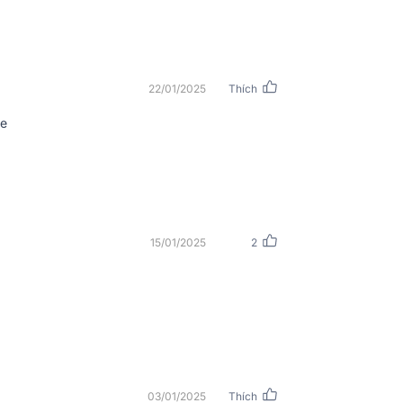
22/01/2025
Thích
ke
ị màn hình LCD và các nút chỉnh âm nhạc,
 cổng micro đảm bảo việc kết nối, tùy chỉnh
15/01/2025
2
03/01/2025
Thích