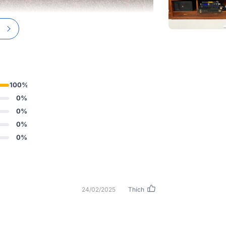
Kích thước
Khối lượng
t với sự gọn gàng và màu đen sang trọng,
Nhập khẩu & 
àm từ chất liệu nhôm cao cấp, và mặt trước
phối
ớc mỏng nhẹ và thiết kế gọn gàng, vang số
100%
0%
0%
0%
0%
24/02/2025
Thích