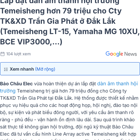
Lắp đặt dàn âm thanh hội trường
Temeisheng hơn 79 triệu cho Cty
TK&XD Trần Gia Phát ở Đắk Lắk
(Temeisheng LT-15, Yamaha MG 10XU,
BCE VIP3000,...)
104 lượt xem
Xem nhanh
(Mở rộng)
dàn âm thanh hội
Bảo Châu Elec
vừa hoàn thiện dự án lắp đặt
trường
Temeisheng trị giá hơn 79 triệu đồng cho Công ty
TK&XD Trần Gia Phát tại Đắk Lắk. Hệ thống được thiết kế nhằm
phục vụ hiệu quả cho các hoạt động họp, hội nghị, đào tạo nội
bộ, sự kiện và phát biểu đông người, với yêu cầu âm thanh rõ
ràng - phủ đều - vận hành ổn định lâu dài. Sau quá trình khảo
sát thực tế không gian hội trường, đội ngũ kỹ thuật Bảo Châu
Elec đã tư vấn cấu hình Line Array active Temeisheng kết hợp