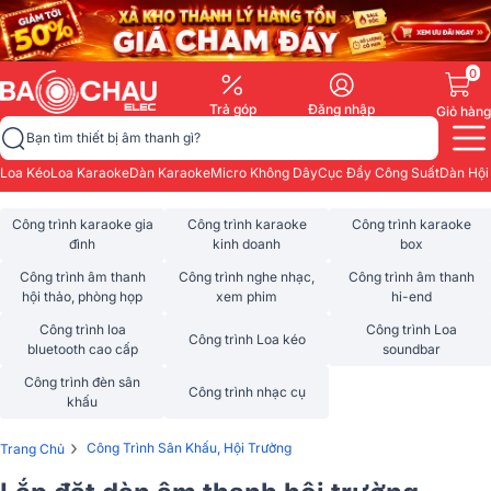
0
Trả góp
Đăng nhập
Giỏ hàng
Bạn tìm thiết bị âm thanh gì?
Loa Kéo
Loa Karaoke
Dàn Karaoke
Micro Không Dây
Cục Đẩy Công Suất
Dàn Hội
Công trình karaoke gia
Công trình karaoke
Công trình karaoke
đình
kinh doanh
box
Công trình âm thanh
Công trình nghe nhạc,
Công trình âm thanh
hội thảo, phòng họp
xem phim
hi-end
Công trình loa
Công trình Loa
Công trình Loa kéo
bluetooth cao cấp
soundbar
Công trình đèn sân
Công trình nhạc cụ
khấu
›
Công Trình Sân Khấu, Hội Trường
Trang Chủ