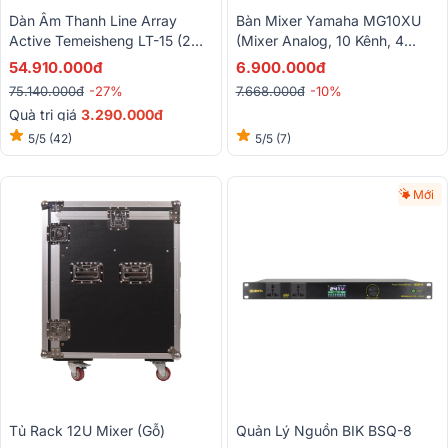
Dàn Âm Thanh Line Array
Bàn Mixer Yamaha MG10XU
Active Temeisheng LT-15 (2
(Mixer Analog, 10 Kênh, 4
Sub Hơi 40cm + 4 Loa Full)
Mono, 3 Stereo)
54.910.000đ
6.900.000đ
75.140.000đ
-27%
7.668.000đ
-10%
Quà trị giá
3.290.000đ
5/5
(42)
5/5
(7)
Mới
Tủ Rack 12U Mixer (gỗ)
Quản Lý Nguồn BIK BSQ-8