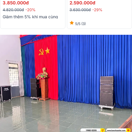
3.850.000đ
2.590.000đ
4.820.000đ
-20%
3.630.000đ
-29%
Giảm thêm 5% khi mua cùng
bộ dàn
5/5
(3)