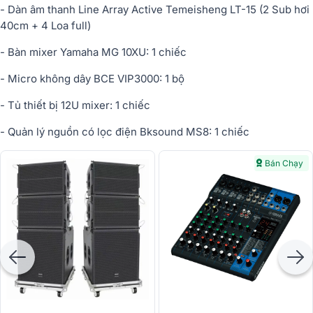
- Dàn âm thanh Line Array Active Temeisheng LT-15 (2 Sub h
ơi
40cm + 4 Loa full)
- Bàn m
ixer Yamaha MG 10XU: 1 chi
ế
c
- Micro không dây BCE VIP3000: 1 b
ộ
- T
ủ
thi
ế
t b
ị
12U m
ixer: 1 chi
ế
c
- Qu
ả
n lý ngu
ồ
n có l
ọ
c
đ
i
ệ
n Bksound MS8: 1 chi
ế
c
Bán Chạy