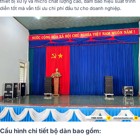
thiết bị xử lý và micro chất lượng cao, đảm bảo hiệu suất trình
diễn tốt mà vẫn tối ưu chi phí đầu tư cho doanh nghiệp.
C
ấ
u hình chi ti
ế
t b
ộ
dàn bao g
ồ
m: