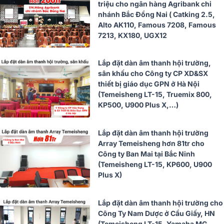
triệu cho ngân hàng Agribank chi
nhánh Bắc Đồng Nai ( Catking 2.5,
Alto AK110, Famous 7208, Famous
7213, KX180, UGX12
Lắp đặt dàn âm thanh hội trường,
sân khấu cho Công ty CP XD&SX
thiết bị giáo dục GPN ở Hà Nội
(Temeisheng LT-15, Truemix 800,
KP500, U900 Plus X,…)
Lắp đặt dàn âm thanh hội trường
Array Temeisheng hơn 81tr cho
Công ty Ban Mai tại Bắc Ninh
(Temeisheng LT-15, KP600, U900
Plus X)
Lắp đặt dàn âm thanh hội trường cho
Công Ty Nam Dược ở Cầu Giấy, HN
(Temeisheng LT-15, Yamaha MG