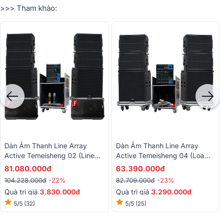
>>> Tham khảo:
Dàn Âm Thanh Line Array
Dàn Âm Thanh Line Array
Active Temeisheng 02 (Line
Active Temeisheng 04 (Loa
Array Active Temisheng LT-15,
Line Array Active Temeisheng
81.080.000đ
63.390.000đ
Yamaha MG 12XU, Alto
LT-15, Yamaha MG10XU...)
104.228.000đ
-22%
82.709.000đ
-23%
TX312,...)
Quà trị giá
3.830.000đ
Quà trị giá
3.290.000đ
5/5
(32)
5/5
(25)