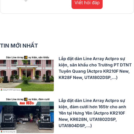
Viết hỏi đáp
TIN MỚI NHẤT
Lắp đặt dàn Line Array Actpro sự
kiện, sân khấu cho Trường PT DTNT
Tuyên Quang (Actpro KR210F New,
KR28F New, UTA1802DSP,…)
Lắp đặt dàn Line Array Actpro sự
kiện, đám cưới hơn 165tr cho anh
Yên tại Hưng Yên (Actpro KR210F
New, KR628N, UTA1802DSP,
UTA1804DSP,…)