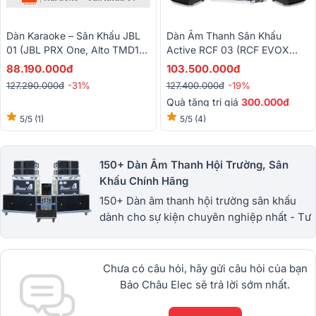
Dàn Karaoke – Sân Khấu JBL
Dàn Âm Thanh Sân Khấu
01 (JBL PRX One, Alto TMD16,
Active RCF 03 (RCF EVOX
BCE VIP6000)
JMIX8, JBL KX180A, Alto Live
88.190.000đ
103.500.000đ
1202, BCE VIP6000)
127.290.000đ
-31%
127.400.000đ
-19%
Quà tặng trị giá
300.000đ
5/5
(1)
5/5
(4)
150+ Dàn Âm Thanh Hội Trường, Sân
Khấu Chính Hãng
150+ Dàn âm thanh hội trường sân khấu
dành cho sự kiện chuyên nghiệp nhất - Tư
vấn, hỗ trợ lắp đặt tận tâm - Bảo hành dài
hạn - Miễn phí giao hàng. 1900.0255
Chưa có câu hỏi, hãy gửi câu hỏi của bạn
Bảo Châu Elec sẽ trả lời sớm nhất.