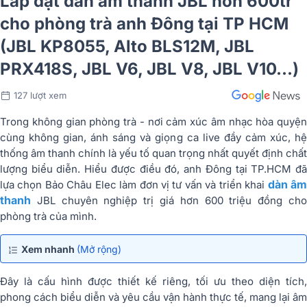
Lắp đặt dàn âm thanh JBL hơn 600tr
cho phòng trà anh Đông tại TP HCM
(JBL KP8055, Alto BLS12M, JBL
PRX418S, JBL V6, JBL V8, JBL V10...)
127 lượt xem
Trong không gian phòng trà - nơi cảm xúc âm nhạc hòa quyện
cùng không gian, ánh sáng và giọng ca live đầy cảm xúc, hệ
thống âm thanh chính là yếu tố quan trọng nhất quyết định chất
lượng biểu diễn. Hiểu được điều đó, anh Đông tại TP.HCM đã
dàn â
lựa chọn Bảo Châu Elec làm đơn vị tư vấn và triển khai
thanh
JBL chuyên nghiệp trị giá hơn 600 triệu đồng cho
phòng trà của mình.
Xem nhanh
(Mở rộng)
Đây là cấu hình được thiết kế riêng, tối ưu theo diện tích,
phong cách biểu diễn và yêu cầu vận hành thực tế, mang lại âm