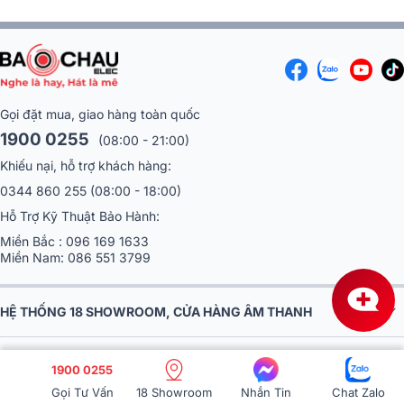
Gọi đặt mua, giao hàng toàn quốc
1900 0255
(08:00 - 21:00)
Khiếu nại, hỗ trợ khách hàng:
0344 860 255
(08:00 - 18:00)
Hỗ Trợ Kỹ Thuật Bảo Hành:
Miền Bắc :
096 169 1633
Miền Nam:
086 551 3799
HỆ THỐNG 18 SHOWROOM, CỬA HÀNG ÂM THANH
1900 0255
VỀ BẢO CHÂU ELEC
Gọi Tư Vấn
18 Showroom
Nhắn Tin
Chat Zalo