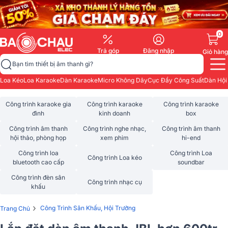
0
Trả góp
Đăng nhập
Giỏ hàng
Bạn tìm thiết bị âm thanh gì?
Loa Kéo
Loa Karaoke
Dàn Karaoke
Micro Không Dây
Cục Đẩy Công Suất
Dàn Hội
Công trình karaoke gia
Công trình karaoke
Công trình karaoke
đình
kinh doanh
box
Công trình âm thanh
Công trình nghe nhạc,
Công trình âm thanh
hội thảo, phòng họp
xem phim
hi-end
Công trình loa
Công trình Loa
Công trình Loa kéo
bluetooth cao cấp
soundbar
Công trình đèn sân
Công trình nhạc cụ
khấu
›
Công Trình Sân Khấu, Hội Trường
Trang Chủ