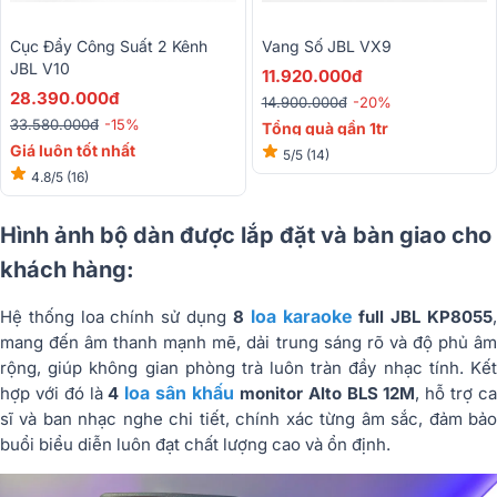
Cục Đẩy Công Suất 2 Kênh
Vang Số JBL VX9
JBL V10
11.920.000đ
28.390.000đ
14.900.000đ
-20%
33.580.000đ
-15%
Tổng quà gần 1tr
Giá luôn tốt nhất
5/5
(14)
4.8/5
(16)
Hình ảnh bộ dàn được lắp đặt và bàn giao cho
khách hàng:
loa karaoke
Hệ thống loa chính sử dụng
8
full JBL KP8055
mang đến âm thanh mạnh mẽ, dải trung sáng rõ và độ phủ âm
rộng, giúp không gian phòng trà luôn tràn đầy nhạc tính. Kết
loa sân khấu
hợp với đó là
4
monitor Alto BLS 12M
, hỗ trợ c
sĩ và ban nhạc nghe chi tiết, chính xác từng âm sắc, đảm bảo
buổi biểu diễn luôn đạt chất lượng cao và ổn định.