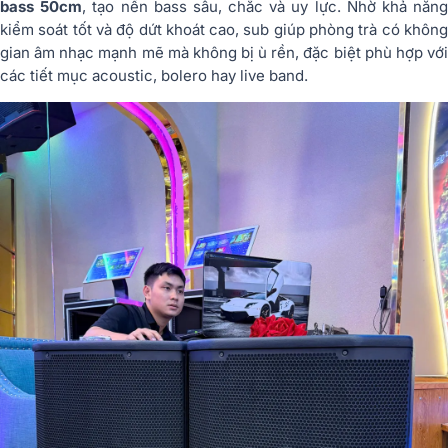
bass 50cm
, tạo nền bass sâu, chắc và uy lực. Nhờ khả năn
kiểm soát tốt và độ dứt khoát cao, sub giúp phòng trà có không
gian âm nhạc mạnh mẽ mà không bị ù rền, đặc biệt phù hợp với
các tiết mục acoustic, bolero hay live band.