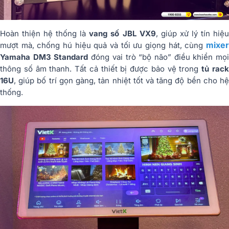
Hoàn thiện hệ thống là
vang số JBL VX9
, giúp xử lý tín hiệ
mixer
mượt mà, chống hú hiệu quả và tối ưu giọng hát, cùng
Yamaha DM3 Standard
đóng vai trò “bộ não” điều khiển mọ
thông số âm thanh. Tất cả thiết bị được bảo vệ trong
tủ rac
16U
, giúp bố trí gọn gàng, tản nhiệt tốt và tăng độ bền cho hệ
thống.