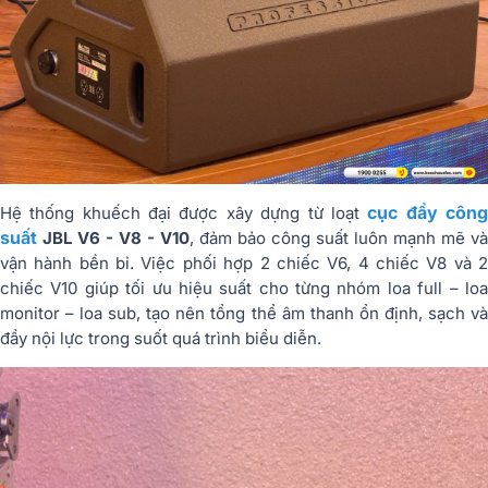
cục đẩy côn
Hệ thống khuếch đại được xây dựng từ loạt
suất
JBL V6 - V8 - V10
, đảm bảo công suất luôn mạnh mẽ và
vận hành bền bỉ. Việc phối hợp 2 chiếc V6, 4 chiếc V8 và 2
chiếc V10 giúp tối ưu hiệu suất cho từng nhóm loa full – loa
monitor – loa sub, tạo nên tổng thể âm thanh ổn định, sạch và
đầy nội lực trong suốt quá trình biểu diễn.