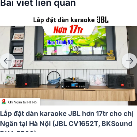
Bài viết liên quan
Lắp đặt dàn karaoke JBL hơn 33tr cho
anh Huân tại TP HCM (JBL Pasion 10,
Philips CSS5561/70, Philips CSS3751/70,
Bksound SW612 MKII...)