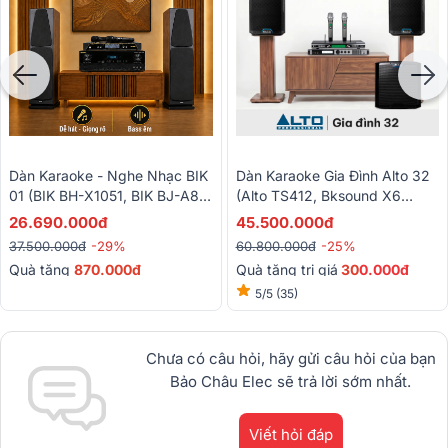
Dàn Karaoke - Nghe Nhạc BIK
Dàn Karaoke Gia Đình Alto 32
01 (BIK BH-X1051, BIK BJ-A88,
(Alto TS412, Bksound X6
BIK BJ-U200)
Luxury, Alto TS12S,Baiervires
26.690.000đ
45.500.000đ
BS-790s)
37.500.000đ
-29%
60.800.000đ
-25%
Quà tặng
870.000đ
Quà tặng trị giá
30
0.000đ
5/5
(35)
Chưa có câu hỏi, hãy gửi câu hỏi của bạn
Bảo Châu Elec sẽ trả lời sớm nhất.
Viết hỏi đáp