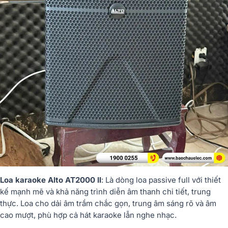
Loa karaoke Alto AT2000 II
: Là dòng loa passive full với thiết
kế mạnh mẽ và khả năng trình diễn âm thanh chi tiết, trung
thực. Loa cho dải âm trầm chắc gọn, trung âm sáng rõ và âm
cao mượt, phù hợp cả hát karaoke lẫn nghe nhạc.