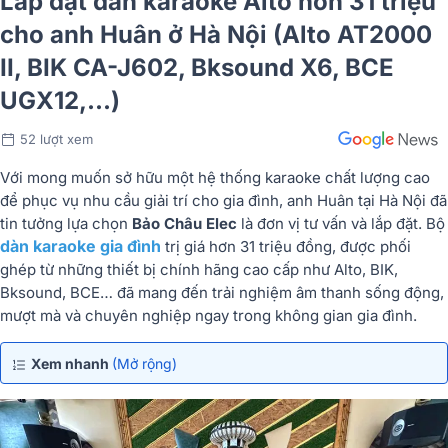
Lắp đặt dàn karaoke Alto hơn 31 triệu
cho anh Huân ở Hà Nội (Alto AT2000
II, BIK CA-J602, Bksound X6, BCE
UGX12,...)
52 lượt xem
Với mong muốn sở hữu một hệ thống karaoke chất lượng cao
để phục vụ nhu cầu giải trí cho gia đình, anh Huân tại Hà Nội đã
tin tưởng lựa chọn
Bảo Châu Elec
là đơn vị tư vấn và lắp đặt. Bộ
dàn karaoke gia đình
trị giá hơn 31 triệu đồng, được phối
ghép từ những thiết bị chính hãng cao cấp như Alto, BIK,
Bksound, BCE… đã mang đến trải nghiệm âm thanh sống động,
mượt mà và chuyên nghiệp ngay trong không gian gia đình.
Xem nhanh
(Mở rộng)