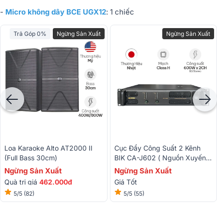
-
Micro không dây BCE UGX12
: 1 chiếc
Trả Góp 0%
Ngừng Sản Xuất
Ngừng Sản Xuất
Loa Karaoke Alto AT2000 II
Cục Đẩy Công Suất 2 Kênh
(Full Bass 30cm)
BIK CA-J602 ( Nguồn Xuyến,
Class H,600W)
Ngừng Sản Xuất
Ngừng Sản Xuất
Quà trị giá
462.000đ
Giá Tốt
5/5
(82)
5/5
(55)