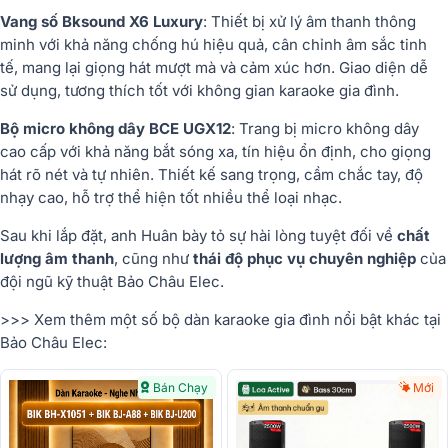
Vang số Bksound X6 Luxury
: Thiết bị xử lý âm thanh thông
minh với khả năng chống hú hiệu quả, cân chỉnh âm sắc tinh
tế, mang lại giọng hát mượt mà và cảm xúc hơn. Giao diện dễ
sử dụng, tương thích tốt với không gian karaoke gia đình.
Bộ micro không dây BCE UGX12
: Trang bị micro không dây
cao cấp với khả năng bắt sóng xa, tín hiệu ổn định, cho giọng
hát rõ nét và tự nhiên. Thiết kế sang trọng, cầm chắc tay, độ
nhạy cao, hỗ trợ thể hiện tốt nhiều thể loại nhạc.
Sau khi lắp đặt, anh Huân bày tỏ sự hài lòng tuyệt đối về
chất
lượng âm thanh
, cũng như
thái độ phục vụ chuyên nghiệp
của
đội ngũ kỹ thuật Bảo Châu Elec.
>>> Xem thêm một số bộ dàn karaoke gia đình nổi bật khác tại
Bảo Châu Elec:
Bán Chạy
Mới