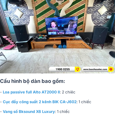
Cấu hình bộ dàn bao gồm:
-
Loa passive full Alto AT2000 II
: 2 chiêc
-
Cục đẩy công suất 2 kênh BIK CA-J602
: 1 chiếc
-
Vang số Bksound X6 Luxury
: 1 chiếc