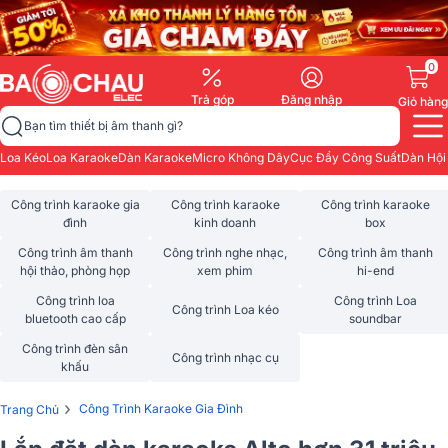
0
Trả góp
Đăng nhập
Giỏ hàng
Bạn tìm thiết bị âm thanh gì?
Loa Kéo
Loa Karaoke
Dàn Karaoke
Micro Không Dây
Cục Đẩy Công Suất
Dàn Hội
Công trình karaoke gia
Công trình karaoke
Công trình karaoke
đình
kinh doanh
box
Công trình âm thanh
Công trình nghe nhạc,
Công trình âm thanh
hội thảo, phòng họp
xem phim
hi-end
Công trình loa
Công trình Loa
Công trình Loa kéo
bluetooth cao cấp
soundbar
Công trình đèn sân
Công trình nhạc cụ
khấu
›
Công Trình Karaoke Gia Đình
Trang Chủ