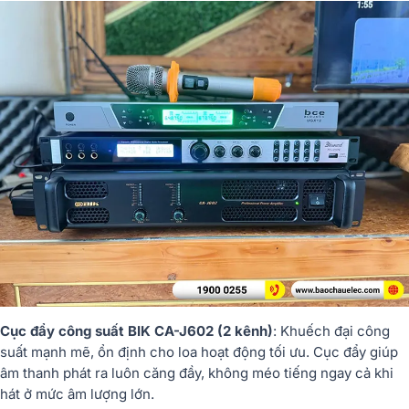
Cục đẩy công suất BIK CA-J602 (2 kênh)
: Khuếch đại công
suất mạnh mẽ, ổn định cho loa hoạt động tối ưu. Cục đẩy giúp
âm thanh phát ra luôn căng đầy, không méo tiếng ngay cả khi
hát ở mức âm lượng lớn.