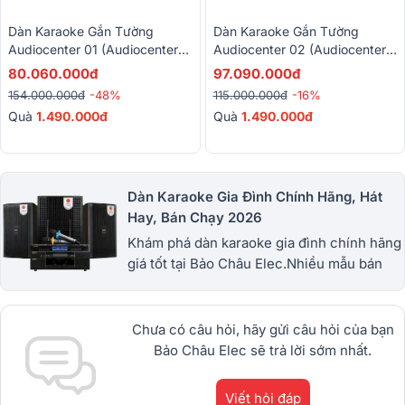
Dàn Karaoke Gắn Tường
Dàn Karaoke Gắn Tường
Audiocenter 01 (Audiocenter
Audiocenter 02 (Audiocenter
T65, TW8, T4800, BrainCore
Artist T83, L83S MK2,
80.060.000đ
97.090.000đ
CU, BKSound KP600,
BKSound X6 Luxury, Baiervires
154.000.000đ
-48%
115.000.000đ
-16%
Baiervires BS9800)
790S)
Quà
1.490.000đ
Quà
1.490.000đ
Dàn Karaoke Gia Đình Chính Hãng, Hát
Hay, Bán Chạy 2026
Khám phá dàn karaoke gia đình chính hãng
giá tốt tại Bảo Châu Elec.Nhiều mẫu bán
chạy từ JBL, BIK, RCF, Denon, Alto,
dBTechnologies, Philips Cao
Cấp.1900.0255
Chưa có câu hỏi, hãy gửi câu hỏi của bạn
Bảo Châu Elec sẽ trả lời sớm nhất.
Viết hỏi đáp