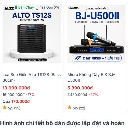
Bán Chạy
Trả Góp 0%
Loa Sub Điện Alto TS12S (bass
Micro Không Dây BIK BJ-
30cm)
U500II
13.990.000đ
5.390.000đ
16.900.000đ
-17%
7.430.000đ
-27%
Quà
170.000đ
5/5
(35)
5/5
(22)
Hình ảnh chi tiết bộ dàn được lắp đặt và hoàn