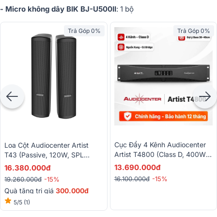
- Micro không dây BIK BJ-U500II
: 1 bộ
Trả Góp 0%
Trả Góp 0%
Cục Đẩy 4 Kênh Audiocenter
Loa Cột Audiocenter Artist
Artist T4800 (Class D, 400W,
T43 (Passive, 120W, SPL
Có Bridge)
127dB, Từ Neo)
13.690.000đ
16.380.000đ
16.100.000đ
-15%
19.260.000đ
-15%
Quà tặng trị giá
300.000đ
5/5
(1)