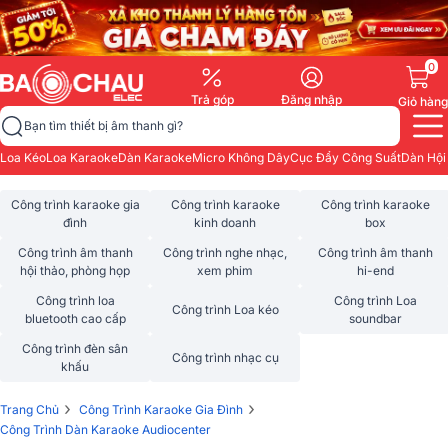
0
Trả góp
Đăng nhập
Giỏ hàng
Bạn tìm thiết bị âm thanh gì?
Loa Kéo
Loa Karaoke
Dàn Karaoke
Micro Không Dây
Cục Đẩy Công Suất
Dàn Hội
Công trình karaoke gia
Công trình karaoke
Công trình karaoke
đình
kinh doanh
box
Công trình âm thanh
Công trình nghe nhạc,
Công trình âm thanh
hội thảo, phòng họp
xem phim
hi-end
Công trình loa
Công trình Loa
Công trình Loa kéo
bluetooth cao cấp
soundbar
Công trình đèn sân
Công trình nhạc cụ
khấu
›
›
Trang Chủ
Công Trình Karaoke Gia Đình
Công Trình Dàn Karaoke Audiocenter