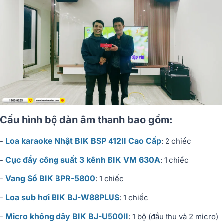
Cấu hình bộ dàn âm thanh bao gồm:
Loa karaoke Nhật BIK BSP 412II Cao Cấp
-
: 2 chiếc
Cục đẩy công suất 3 kênh BIK VM 630A
-
: 1 chiếc
Vang Số BIK BPR-5800
-
: 1 chiếc
Loa sub hơi BIK BJ-W88PLUS
-
: 1 chiếc
Micro không dây BIK BJ-U500II
-
: 1 bộ (đầu thu và 2 micro)