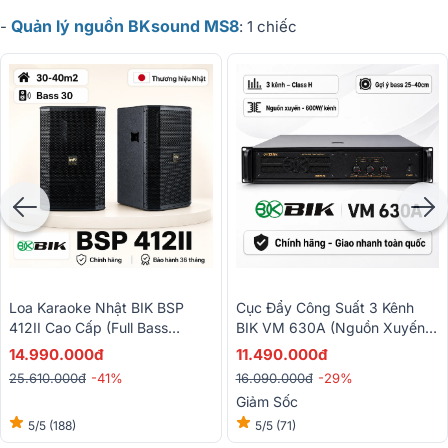
Quản lý nguồn BKsound MS8
-
: 1 chiếc
Loa Karaoke Nhật BIK BSP
Cục Đẩy Công Suất 3 Kênh
412II Cao Cấp (Full Bass
BIK VM 630A (Nguồn Xuyến,
30cm)
Class H)
14.990.000đ
11.490.000đ
25.610.000đ
-41%
16.090.000đ
-29%
Giảm Sốc
5/5
(188)
5/5
(71)