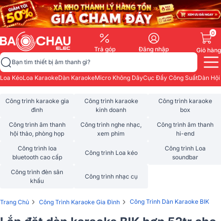
0
Trả góp
Đăng nhập
Giỏ hàng
Bạn tìm thiết bị âm thanh gì?
Loa Kéo
Loa Karaoke
Dàn Karaoke
Micro Không Dây
Cục Đẩy Công Suất
Dàn Hội
Công trình karaoke gia
Công trình karaoke
Công trình karaoke
đình
kinh doanh
box
Công trình âm thanh
Công trình nghe nhạc,
Công trình âm thanh
hội thảo, phòng họp
xem phim
hi-end
Công trình loa
Công trình Loa
Công trình Loa kéo
bluetooth cao cấp
soundbar
Công trình đèn sân
Công trình nhạc cụ
khấu
›
›
Công Trình Dàn Karaoke BIK
Trang Chủ
Công Trình Karaoke Gia Đình