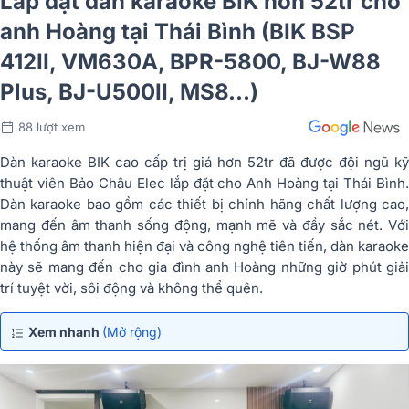
Lắp đặt dàn karaoke BIK hơn 52tr cho
anh Hoàng tại Thái Bình (BIK BSP
412II, VM630A, BPR-5800, BJ-W88
Plus, BJ-U500II, MS8...)
88 lượt xem
Dàn karaoke BIK cao cấp trị giá hơn 52tr đã được đội ngũ kỹ
thuật viên Bảo Châu Elec lắp đặt cho Anh Hoàng tại Thái Bình.
Dàn karaoke bao gồm các thiết bị chính hãng chất lượng cao,
mang đến âm thanh sống động, mạnh mẽ và đầy sắc nét. Với
hệ thống âm thanh hiện đại và công nghệ tiên tiến, dàn karaoke
này sẽ mang đến cho gia đình anh Hoàng những giờ phút giải
trí tuyệt vời, sôi động và không thể quên.
Xem nhanh
(Mở rộng)