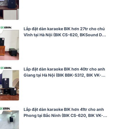
VK-R51, VK-M51)
Lắp đặt dàn karaoke BIK hơn 27tr cho chú
Vĩnh tại Hà Nội (BIK CS-620, BKSound DKA
6500, SW512)
Lắp đặt dàn karaoke BIK hơn 40tr cho anh
Giang tại Hà Nội (BIK BBK-S312, BIK VK-
A52, BIK VK-R51, BIK BBK-W25A, BIK VK-
M51)
Lắp đặt dàn karaoke BIK hơn 41tr cho anh
Phong tại Bắc Ninh (BIK CS-620, BIK VK-
A52, JBL KX190, BIK BBK-W25A, BIK BJ-
U200)