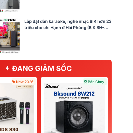
Lắp đặt dàn karaoke, nghe nhạc BIK hơn 23
triệu cho chị Hạnh ở Hải Phòng (BIK BH-
X1051, DKA 6500)
ĐANG GIẢM SỐC
New 2026
Bán Chạy