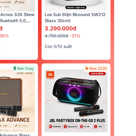
 Acnos S30 (New
Loa Sub Điện Bksound SW212
luetooth 5.0,
(bass 30cm)
Bán Chạy
Bán Chạy
cro)
đ
3.290.000đ
-36%
4.750.000đ
-31%
t
Còn 5/10 suất
Bán Chạy
New 2026
 (5.1 Kênh)
Loa Sub Điện BIK BBK-W25A
Micro Không Dây
(Bass 30cm)
(New 2026)
8.190.000đ
4.890.000đ
10.980.000đ
-25%
7.500.000đ
-35
0đ
Advance (Bass