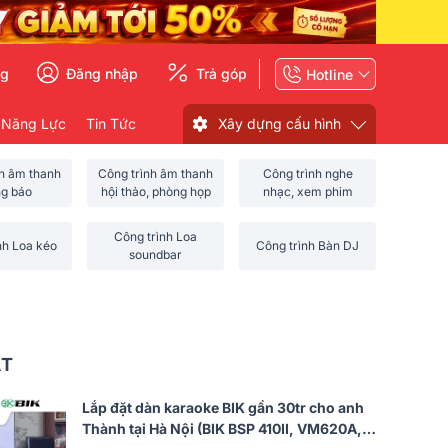
ng
Đăng nhập
Trả góp
Hotline
 Năng Lực
Tin Tức
Xây dựng cấu hình
nh âm thanh
Công trình âm thanh
Công trình nghe
ng báo
hội thảo, phòng họp
nhạc, xem phim
Công trình Loa
nh Loa kéo
Công trình Bàn DJ
soundbar
ẤT
Lắp đặt dàn karaoke BIK gần 30tr cho anh
Thành tại Hà Nội (BIK BSP 410II, VM620A,