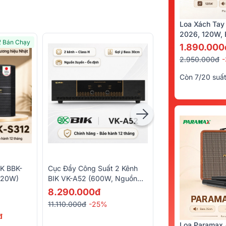
Loa Xách Tay
2026, 120W, B
Bán Chạy
Kèm 2 Tay Mi
1.890.000
2.950.000đ
Còn 7/20 suấ
Cục Đẩy Công Suất 2 Kênh
IK BBK-
Vang Số BIK VK-R51
BIK VK-A52 (600W, Nguồn
120W)
6.590.000đ
Xuyến, Mạch Class H)
8.290.000đ
9.370.000đ
-30%
11.110.000đ
-25%
Quà tặng
220.00
đ
5/5
(12)
Loa Paramax 