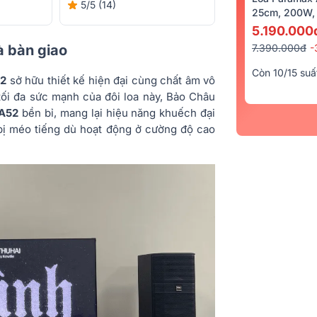
5/5
(14)
25cm, 200W, 
5.190.000
7.390.000đ
-
và bàn giao
Còn 10/15 suấ
12
sở hữu thiết kế hiện đại cùng chất âm vô
c tối đa sức mạnh của đôi loa này, Bảo Châu
-A52
bền bỉ, mang lại hiệu năng khuếch đại
ị méo tiếng dù hoạt động ở cường độ cao