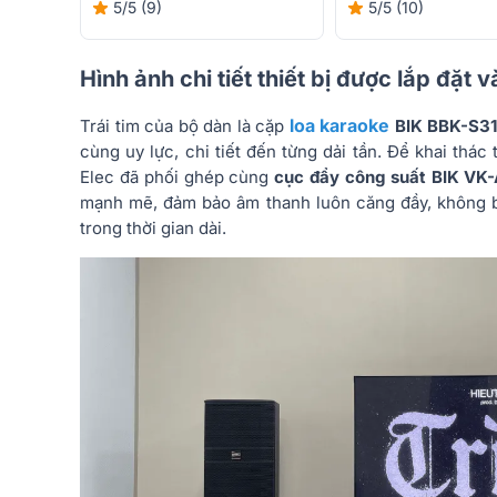
5/5
(9)
5/5
(10)
Hình ảnh chi tiết thiết bị được lắp đặt 
loa karaoke
Trái tim của bộ dàn là cặp
BIK BBK-S3
cùng uy lực, chi tiết đến từng dải tần. Để khai thá
Elec đã phối ghép cùng
cục đẩy công suất BIK VK
mạnh mẽ, đảm bảo âm thanh luôn căng đầy, không b
trong thời gian dài.