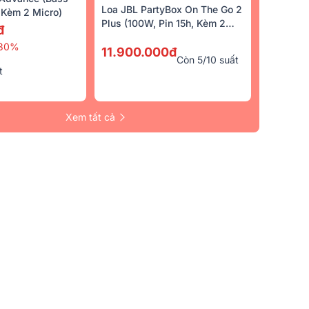
5/5
(12)
5/5
(4)
Loa JBL PartyBox On The Go 2
Kèm 2 Micro)
Plus (100W, Pin 15h, Kèm 2
đ
Micro)
30%
11.900.000đ
Còn 5/10 suất
t
Xem tất cả