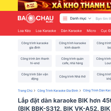
Danh mục
Loa Kéo
Loa Karaoke
Dàn Karaoke
Micro
Cục Đ
Công trình karaoke
Công trình karaoke
Công trìn
gia đình
kinh doanh
bo
Công trình âm thanh
Công trình quán
Công trình
hi-end
cafe, nhà hàng
Lou
Công trình Sân vận
Công trìn
Công trình Nhà thờ
động
kh
›
›
Công Trình Dàn Kar
Trang Chủ
Công Trình Karaoke Gia Đình
Lắp đặt dàn karaoke BIK hơn 45
(BIK BBK-S312, BIK VK-A52, BI