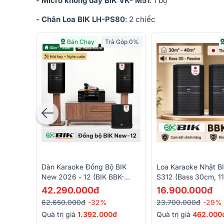
- Micro không dây BIK VK- M51
: 1 bộ
- Chân Loa BIK LH-PS80
: 2 chiếc
Bán Chạy
Trả Góp 0%
Dàn Karaoke Đồng Bộ BIK
Loa Karaoke Nhật B
New 2026 - 12 (BIK BBK-
S312 (Bass 30cm, 1
S312, BIK VK-A52, BIK VK-
42.290.000đ
16.900.000đ
R51, BIK BBK-W25A, BIK VK-
62.650.000đ
-32%
23.700.000đ
-29%
M51)
Quà trị giá
1.392.000đ
Quà trị giá
462.000