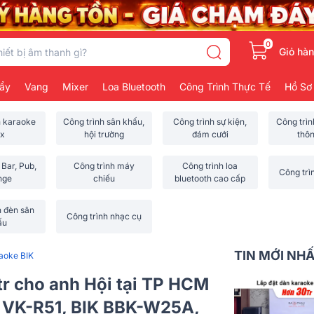
0
Giỏ hà
ẩy
Vang
Mixer
Loa Bluetooth
Công Trình Thực Tế
Hồ Sơ
h karaoke
Công trình sân khấu,
Công trình sự kiện,
Công trì
x
hội trường
đám cưới
thô
 Bar, Pub,
Công trình máy
Công trình loa
Công trì
nge
chiếu
bluetooth cao cấp
h đèn sân
Công trình nhạc cụ
ấu
TIN MỚI NH
aoke BIK
tr cho anh Hội tại TP HCM
K VK-R51, BIK BBK-W25A,