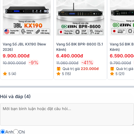
2. Dải Tần Đáp Ứng Rộng
Với dải tần đáp ứng từ
20Hz đến 20kHz
, vang số BIK VK-R51 có khả
năng xử lý toàn bộ phổ âm thanh mà tai người có thể nghe được.
Vang Số JBL KX190 (New
Vang Số BIK BPR-8600 (5.1
Vang Số BIK B
2026)
Kênh)
Kênh)
9.900.000đ
6.490.000đ
6.590.000
-9%
-41%
10.900.000đ
11.060.000đ
9.790.000đ
Quà trị giá
220.000đ
Quà trị gi
5 (4)
5 (15)
5 (21)
Hỏi và đáp (4)
Anh
Chị