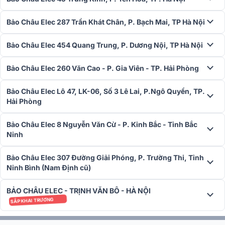
6. Độ Nhạy & Trở Kháng Đầu Vào Tối Ưu
Bảo Châu Elec 287 Trần Khát Chân, P. Bạch Mai, TP Hà Nội
Đầu vào nhạc và micro đều có độ nhạy 30mV và trở kháng 50kΩ:
Thông số này cho phép vang số BIK VK-R51 dễ dàng tiếp nhận tín
Bảo Châu Elec 454 Quang Trung, P. Dương Nội, TP Hà Nội
hiệu từ nhiều nguồn nhạc (đầu phát, TV, điện thoại) và micro khác
nhau mà không gặp phải vấn đề suy hao tín hiệu. Điều này mang lại
Bảo Châu Elec 260 Văn Cao - P. Gia Viên - TP. Hải Phòng
sự linh hoạt và tương thích cao trong việc phối ghép thiết bị.
Bảo Châu Elec Lô 47, LK-06, Số 3 Lê Lai, P.Ngô Quyền, TP.
Hải Phòng
Bảo Châu Elec 8 Nguyễn Văn Cừ - P. Kinh Bắc - Tỉnh Bắc
Ninh
Bảo Châu Elec 307 Đường Giải Phóng, P. Trường Thi, Tỉnh
Ninh Bình (Nam Định cũ)
BẢO CHÂU ELEC - TRỊNH VĂN BÔ - HÀ NỘI
SẮP KHAI TRƯƠNG