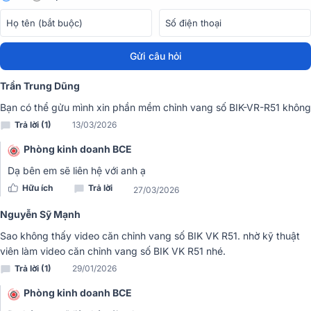
Điều này đảm bảo rằng mọi chi tiết từ những nốt trầm sâu lắng, uy
Gửi câu hỏi
lực cho đến những nốt cao trong trẻo, sắc nét đều được tái tạo một
cách đầy đủ và chính xác, mang lại trải nghiệm nghe nhạc và hát
Trần Trung Dũng
karaoke chân thực, sống động.
Bạn có thể gửu mình xin phần mềm chỉnh vang số BIK-VR-R51 không
Trả lời (1)
13/03/2026
Phòng kinh doanh BCE
Dạ bên em sẽ liên hệ với anh ạ
Hữu ích
Trả lời
27/03/2026
Nguyễn Sỹ Mạnh
Sao không thấy video căn chỉnh vang số BIK VK R51. nhờ kỹ thuật
viên làm video căn chỉnh vang số BIK VK R51 nhé.
Trả lời (1)
29/01/2026
Phòng kinh doanh BCE
>>> Tham khảo thêm:
Mẫu Vang Số BIK BPR-5800 (5.1 Kênh)