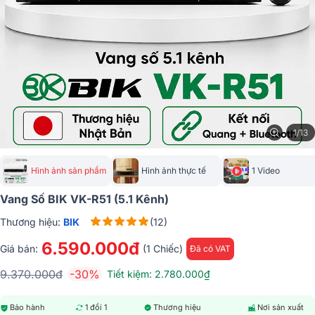
1/13
Hình ảnh sản phẩm
Hình ảnh thực tế
1 Video
Vang Số BIK VK-R51 (5.1 Kênh)
Thương hiệu:
BIK
(12)
6.590.000đ
Giá bán:
(1 Chiếc)
Đã có VAT
9.370.000đ
-30%
Tiết kiệm: 2.780.000₫
Bảo hành
1 đổi 1
Thương hiệu
Nơi sản xuất