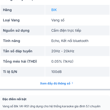
Hãng
BIK
Loại Vang
Vang số
Nguồn sử dụng
Cắm điện trực tiếp
Tính năng
Echo, Kết nối bluetooth
Tần số đáp tuyến
20Hz - 20kHz
Tổng méo hài (THD)
0.05% (1kHz)
Tỉ lệ S/N
100dB
Karaoke, Gia đình, Quán cafe, Nhà
Ứng dụng mở rộng
Xem đầy đủ thông số
hàng
Điều khiển từ xa
Có
Đặc điểm nổi bật
Màu sắc
Đen
Vang số BIk VK-R51 ứng dụng cho hệ thống karaoke gia đình 5.1 chuyên