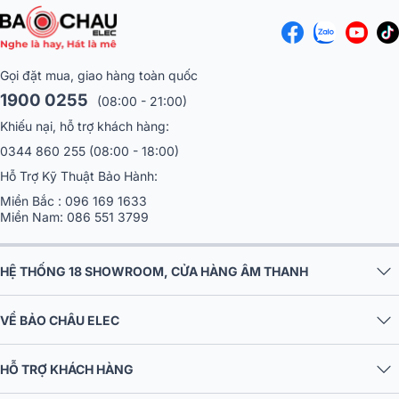
7. Đa Dạng Cổng Ra Tín Hiệu (Output) Mạnh Mẽ
BIK VK-R51 cung cấp nhiều cổng ra với mức tín hiệu mạnh mẽ, phục
vụ cho hệ thống 5.1 hoàn chỉnh:
Gọi đặt mua, giao hàng toàn quốc
Main Out (L/R): 2.0V:
Cung cấp tín hiệu chất lượng cao ch
1900 0255
(08:00 - 21:00)
loa chính.
Center Out, Sub-Woofer Out, Surround Out (L/R)
: 3.6V
Khiếu nại, hỗ trợ khách hàng:
Mức tín hiệu cao hơn cho các kênh loa phụ và loa siêu trầm,
0344 860 255
(08:00 - 18:00)
đảm bảo âm thanh vòm và âm bass uy lực, đầy đủ.
Hỗ Trợ Kỹ Thuật Bảo Hành:
REC Out (L/R): 3.6V
: Hỗ trợ ghi âm lại màn trình diễn của bạ
với chất lượng tốt nhất.
Miền Bắc :
096 169 1633
Miền Nam:
086 551 3799
HỆ THỐNG 18 SHOWROOM, CỬA HÀNG ÂM THANH
VỀ BẢO CHÂU ELEC
HỖ TRỢ KHÁCH HÀNG