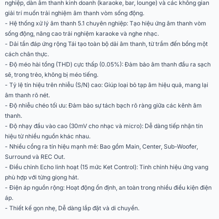
nghiệp, dàn âm thanh kinh doanh (karaoke, bar, lounge) và các không gian
Phân khúc
Tiêu chuẩn
giải trí muốn trải nghiệm âm thanh vòm sống động.
- Hệ thống xử lý âm thanh 5.1 chuyên nghiệp: Tạo hiệu ứng âm thanh vòm
Độ nhiễu chéo (Cross
65dB (tối thiểu)
sống động, nâng cao trải nghiệm karaoke và nghe nhạc.
Talk)
- Dải tần đáp ứng rộng Tái tạo toàn bộ dải âm thanh, từ trầm đến bổng một
cách chân thực.
Độ nhạy
30mV
- Độ méo hài tổng (THD) cực thấp (0.05%): Đảm bảo âm thanh đầu ra sạch
sẽ, trong trẻo, không bị méo tiếng.
Trở kháng
50kΩ
- Tỷ lệ tín hiệu trên nhiễu (S/N) cao: Giúp loại bỏ tạp âm hiệu quả, mang lại
âm thanh rõ nét.
Độ nhạy
30mV
- Độ nhiễu chéo tối ưu: Đảm bảo sự tách bạch rõ ràng giữa các kênh âm
thanh.
Trở kháng
50kΩ
- Độ nhạy đầu vào cao (30mV cho nhạc và micro): Dễ dàng tiếp nhận tín
BGM, VOD, BLUETOOTH, USB,
hiệu từ nhiều nguồn khác nhau.
Kết nối
OPT
- Nhiều cổng ra tín hiệu mạnh mẽ: Bao gồm Main, Center, Sub-Woofer,
Surround và REC Out.
Main Out (L/R)
2.0V
- Điều chỉnh Echo linh hoạt (15 mức Ket Control): Tinh chỉnh hiệu ứng vang
phù hợp với từng giọng hát.
Center Out
3.6V
- Điện áp nguồn rộng: Hoạt động ổn định, an toàn trong nhiều điều kiện điện
áp.
Sub-Woofer Out
3.6V
- Thiết kế gọn nhẹ, Dễ dàng lắp đặt và di chuyển.