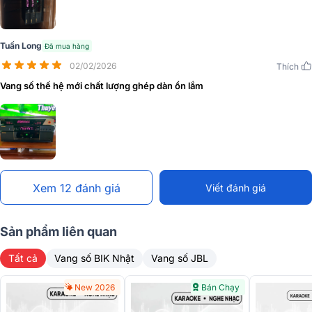
Tuấn Long
Đã mua hàng
02/02/2026
Thích
Vang số thế hệ mới chất lượng ghép dàn ổn lắm
Điều này tạo ra hiệu ứng âm thanh vòm sống động, bao trùm không
gian, giúp bạn như đang ở trong một rạp hát mini. Đặc biệt với
karaoke, âm thanh đa kênh sẽ làm giọng hát và nhạc nền hòa quyện
một cách chân thực, mang đến cảm giác "phiêu" hơn hẳn.
Xem 12 đánh giá
Viết đánh giá
Sản phẩm liên quan
Tất cả
Vang số BIK Nhật
Vang số JBL
New 2026
Bán Chạy