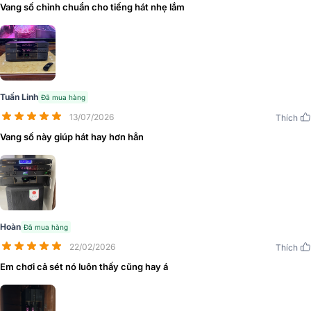
Vang số chỉnh chuẩn cho tiếng hát nhẹ lắm
1. Khả Năng Xử Lý Âm Thanh 5.1 Chuyên Nghiệp
Tuấn Linh
Đã mua hàng
13/07/2026
Vang số
BIK VK-R51 là một
KARAOKE PROCESSOR 5.1
, tức là nó c
Thích
khả năng xử lý và xuất ra 5 kênh âm thanh độc lập (Main L/R,
Vang số này giúp hát hay hơn hẳn
Center, Surround L/R) và 1 kênh siêu trầm (Sub-Woofer).
Hoàn
Đã mua hàng
22/02/2026
Thích
Em chơi cả sét nó luôn thấy cũng hay á