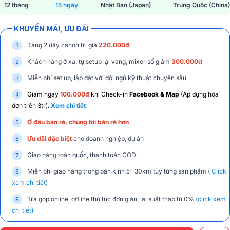
12 tháng
15 ngày
Nhật Bản (Japan)
Trung Quốc (China)
KHUYẾN MÃI, ƯU ĐÃI
Tặng 2 dây canon trị giá
220.000đ
Khách hàng ở xa, tự setup lại vang, mixer số giảm
300.000đ
Miễn phí set up, lắp đặt với đội ngũ kỹ thuật chuyên sâu
Giảm ngay
100.000đ
khi Check-in
Facebook & Map
(Áp dụng hóa
đơn trên 3tr).
Xem chi tiết
Ở đâu bán rẻ, chúng tôi bán rẻ hơn
Ưu đãi đặc biệt
cho doanh nghiệp, dự án
Giao hàng toàn quốc, thanh toán COD
Miễn phí giao hàng trong bán kính 5- 30km tùy từng sản phẩm (
Click
xem chi tiết
)
Trả góp online, offline thủ tục đơn giản, lãi suất thấp từ 0%
(click xem
chi tiết)