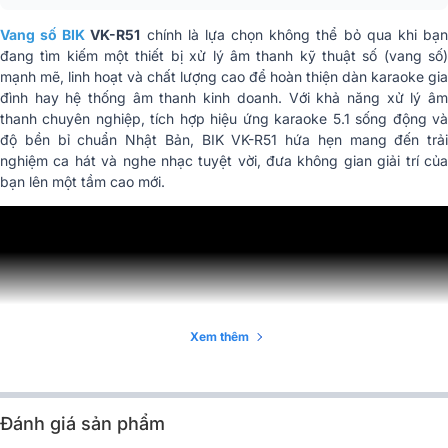
Surround Out (L/R)
3.6V
Vang số BIK
VK-R51
chính là lựa chọn không thể bỏ qua khi bạ
REC Out (L/R)
3.6V
đang tìm kiếm một thiết bị xử lý âm thanh kỹ thuật số (vang số)
mạnh mẽ, linh hoạt và chất lượng cao để hoàn thiện dàn karaoke gia
Điều chỉnh Echo (Ket
đình hay hệ thống âm thanh kinh doanh. Với khả năng xử lý âm
15 mức
Control)
thanh chuyên nghiệp, tích hợp hiệu ứng karaoke 5.1 sống động và
độ bền bỉ chuẩn Nhật Bản, BIK VK-R51 hứa hẹn mang đến trải
Điện áp nguồn
100-250V, 50/60Hz
nghiệm ca hát và nghe nhạc tuyệt vời, đưa không gian giải trí của
bạn lên một tầm cao mới.
Kích thước (RxCxS)
482 x 45 x 200mm
Trọng lượng
2.2kg
dây nguồn, cáp usb 2.0, điều
Phụ kiện
khiển(pin), hướng dẫn sử dụng
CÔNG TY TNHH QUỐC TẾ BK
Nhập khẩu & Phân
SOUND VIỆT NAM và CÔNG TY
Xem thêm
phối
TNHH THƯƠNG MẠI VÀ ĐIỆN TỬ
BẢO CHÂU
Đánh giá sản phẩm