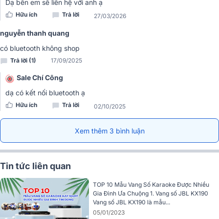
Dạ bên em sẽ liên hệ với anh ạ
3. Độ Méo Hài Tổng (THD) Cực Thấp
Hữu ích
Trả lời
27/03/2026
Thông số THD chỉ
0.05%
là một chỉ số cực kỳ ấn tượng, cho thấ
nguyễn thanh quang
BIK VK-R51 có khả năng xử lý tín hiệu âm thanh với độ chính xác
có bluetooth không shop
cao. Mức độ méo hài tổng thấp nhất giúp hạn chế tối đa các tạp
âm, nhiễu và biến dạng, đảm bảo âm thanh đầu ra luôn sạch sẽ,
Trả lời (1)
17/09/2025
trong trẻo và tinh khiết. Điều này đặc biệt quan trọng với giọng hát,
Sale Chí Công
giúp chất giọng của bạn được tái hiện một cách tự nhiên và mượt
mà nhất.
dạ có kết nối bluetooth ạ
Hữu ích
Trả lời
02/10/2025
Xem thêm 3 bình luận
Tin tức liên quan
TOP 10 Mẫu Vang Số Karaoke Được Nhiều
Gia Đình Ưa Chuộng 1. Vang số JBL KX190
Vang số JBL KX190 là mẫu...
05/01/2023