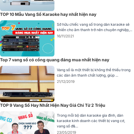
4. Tỷ Lệ Tín Hiệu Trên Nhiễu (S/N) Cao
TOP 10 Mẫu Vang Số Karaoke hay nhất hiện nay
Tỷ lệ tín hiệu trên nhiễu (S/N)
100dB
là một con số rất lý tưởng, th
Sở hữu chiếc vang số trong dàn karaoke sẽ
khiến cho âm thanh trở nên chuyên nghiệp,...
hiện khả năng loại bỏ nhiễu nền xuất sắc của BIK VK-R51. Điều này
16/11/2021
có nghĩa là âm thanh bạn nghe sẽ rõ ràng, tách bạch hơn rất nhiều,
không bị lẫn các tiếng "xè xè", "ù ù" khó chịu. S/N cao giúp tái tạo
âm thanh chi tiết, sắc nét, mang lại trải nghiệm nghe nhạc và hát
karaoke trong trẻo, không lẫn tạp âm.
Top 7 vang số có cổng quang đáng mua nhất hiện nay
Vang số là một thiết bị không thể thiếu trong
các dàn âm thanh chất lượng, giúp ...
21/12/2019
TOP 9 Vang Số Hay Nhất Hiện Nay Giá Chỉ Từ 2 Triệu
Trong mỗi bộ dàn karaoke gia đình, dàn
karaoke kinh doanh các thiết bị vang cơ,
vang số đ&...
23/05/2019