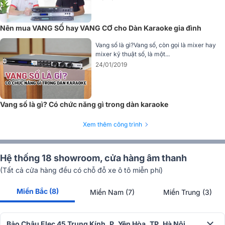
5. Độ Nhiễu Chéo (Cross Talk) Tối Ưu
Nên mua VANG SỐ hay VANG CƠ cho Dàn Karaoke gia đình
Với độ nhiễu chéo
65dB
, BIK VK-R51 đảm bảo sự tách biệt rõ ràn
Vang số là gì?Vang số, còn gọi là mixer hay
giữa các kênh âm thanh. Điều này giúp mỗi kênh (trái, phải, trung
mixer kỹ thuật số, là một...
tâm, vòm, siêu trầm) hoạt động độc lập và hiệu quả, tạo ra một
24/01/2019
không gian âm thanh rộng mở, sống động và có chiều sâu, đặc biệt
phát huy tác dụng trong hệ thống âm thanh vòm 5.1.
Vang số là gì? Có chức năng gì trong dàn karaoke
Xem thêm công trình
Hệ thống 18 showroom, cửa hàng âm thanh
(Tất cả cửa hàng đều có chỗ đỗ xe ô tô miễn phí)
Miền Bắc (8)
Miền Nam (7)
Miền Trung (3)
Bảo Châu Elec 45 Trung Kính, P. Yên Hòa, TP. Hà Nội