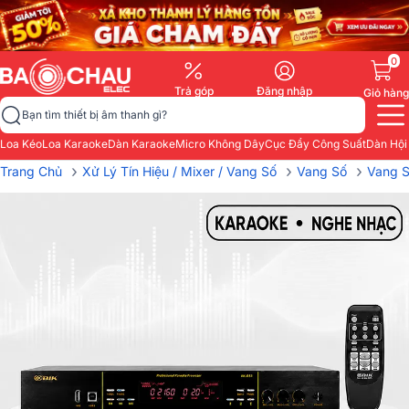
0
Trả góp
Đăng nhập
Giỏ hàng
Bạn tìm thiết bị âm thanh gì?
Loa Kéo
Loa Karaoke
Dàn Karaoke
Micro Không Dây
Cục Đẩy Công Suất
Dàn Hội
›
›
›
Trang Chủ
Xử Lý Tín Hiệu / Mixer / Vang Số
Vang Số
Vang S