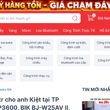
0
Giỏ hà
ẩy
Vang
Mixer
Loa Bluetooth
Công Trình Thực Tế
Hồ Sơ
h karaoke
Công trình sân khấu,
Công trình sự kiện,
Công trì
x
hội trường
đám cưới
thô
 Bar, Pub,
Công trình máy
Công trình loa
Công trì
nge
chiếu
bluetooth cao cấp
h đèn sân
Công trình nhạc cụ
ấu
TIN MỚI NH
aoke BIK
r cho anh Kiệt tại TP
P3600, BIK BJ-W25AV II,