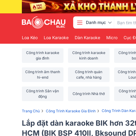
Danh mục
Loa Kéo
Loa Karaoke
Dàn Karaoke
Micro
Cục Đ
Công trình karaoke
Công trình karaoke
Công trìn
gia đình
kinh doanh
bo
Công trình âm thanh
Công trình quán
Công trình
hi-end
cafe, nhà hàng
Lou
Công trình Sân vận
Công trìn
Công trình Nhà thờ
động
kh
›
›
Công Trình Dàn Kar
Trang Chủ
Công Trình Karaoke Gia Đình
Lắp đặt dàn karaoke BIK hơn 32t
HCM (BIK BSP 410II, Bksound D