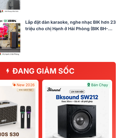
Lắp đặt dàn karaoke, nghe nhạc BIK hơn 23
triệu cho chị Hạnh ở Hải Phòng (BIK BH-
X1051, DKA 6500)
ĐANG GIẢM SỐC
New 2026
Bán Chạy
Bán Chạy