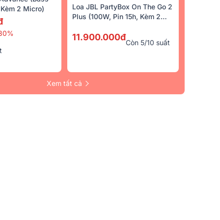
Loa JBL PartyBox On The Go 2
Kèm 2 Micro)
Plus (100W, Pin 15h, Kèm 2
đ
Micro)
30%
11.900.000đ
Còn 5/10 suất
t
Xem tất cả