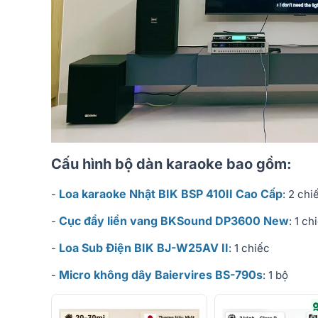
Cấu hình bộ dàn karaoke bao gồm:
Loa karaoke Nhật BIK BSP 410II Cao Cấp
-
: 2 chi
Cục đẩy liền vang BKSound DP3600 New
-
: 1 ch
Loa Sub Điện BIK BJ-W25AV II
-
: 1 chiếc
Micro không dây Baiervires BS-790s
-
: 1 bộ