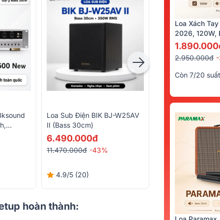
Loa Xách Tay
2026, 120W, B
Kèm 2 Tay Mi
1.890.000
2.950.000đ
Còn 7/20 suấ
Bksound
Loa Sub Điện BIK BJ-W25AV
Micro Không Dây B
h,
II (Bass 30cm)
BS-790s
luetooth)
6.490.000đ
4.990.000đ
11.470.000đ
-43%
6.990.000đ
-29%
4.9/5
(20)
5/5
(8)
setup hoàn thành:
Loa Paramax 