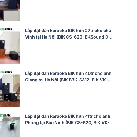
VK-R51, VK-M51)
Lắp đặt dàn karaoke BIK hơn 27tr cho chú
Vĩnh tại Hà Nội (BIK CS-620, BKSound DKA
6500, SW512)
Lắp đặt dàn karaoke BIK hơn 40tr cho anh
Giang tại Hà Nội (BIK BBK-S312, BIK VK-
A52, BIK VK-R51, BIK BBK-W25A, BIK VK-
M51)
Lắp đặt dàn karaoke BIK hơn 41tr cho anh
Phong tại Bắc Ninh (BIK CS-620, BIK VK-
A52, JBL KX190, BIK BBK-W25A, BIK BJ-
U200)