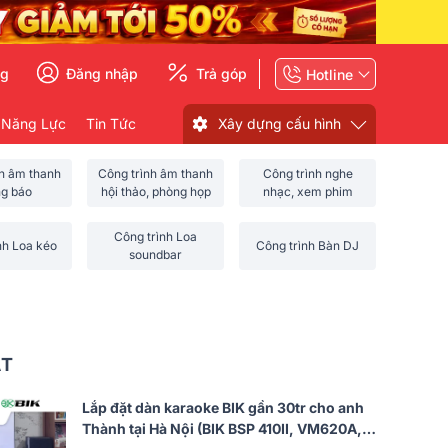
ng
Đăng nhập
Trả góp
Hotline
 Năng Lực
Tin Tức
Xây dựng cấu hình
nh âm thanh
Công trình âm thanh
Công trình nghe
ng báo
hội thảo, phòng họp
nhạc, xem phim
Công trình Loa
nh Loa kéo
Công trình Bàn DJ
soundbar
ẤT
Lắp đặt dàn karaoke BIK gần 30tr cho anh
Thành tại Hà Nội (BIK BSP 410II, VM620A,