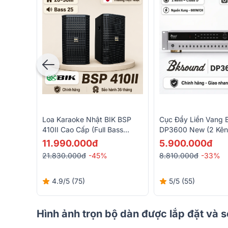
Loa Karaoke Nhật BIK BSP
Cục Đẩy Liền Vang 
410II Cao Cấp (Full Bass
DP3600 New (2 Kên
25cm)
600W/CH, Class D, B
11.990.000đ
5.900.000đ
21.830.000đ
-45%
8.810.000đ
-33%
4.9/5
(75)
5/5
(55)
Hình ảnh trọn bộ dàn được lắp đặt và 