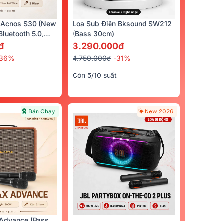
 Acnos S30 (New
Loa Sub Điện Bksound SW212
luetooth 5.0,
(bass 30cm)
cro)
đ
3.290.000đ
-36%
4.750.000đ
-31%
t
Còn 5/10 suất
Bán Chạy
New 2026
aiervires
Advance (Bass