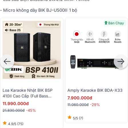
- Micro không dây BIK BJ-U500II: 1 bộ
Bán Chạy
Loa Karaoke Nhật BIK BSP
Amply Karaoke BIK BDA-X33
410II Cao Cấp (Full Bass
7.900.000đ
25cm)
11.990.000đ
11.060.000đ
-29%
21.830.000đ
-45%
5/5
(7)
4.9/5
(75)