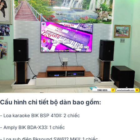
Cấu hình chi tiết bộ dàn bao gồm:
- Loa karaoke BIK BSP 410II: 2 chiếc
- Amply BIK BDA-X33: 1 chiếc
- Loa sub điện Bksound SW612 MKII: 1 chiếc