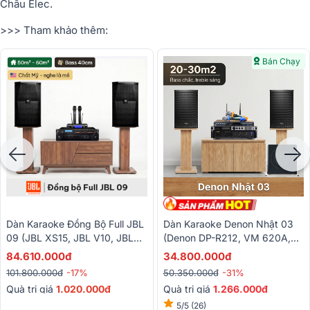
Châu Elec.
>>> Tham khảo thêm:
Bán Chạy
Dàn Karaoke Đồng Bộ Full JBL
Dàn Karaoke Denon Nhật 03
09 (JBL XS15, JBL V10, JBL
(Denon DP-R212, VM 620A,
VX9, JBL VM300)
Bksound X6 Luxury, BKSound
84.610.000đ
34.800.000đ
SW512, BCE U900 Plus X)
101.800.000đ
-17%
50.350.000đ
-31%
Quà trị giá
1.020.000đ
Quà trị giá
1.266.000đ
5/5
(26)