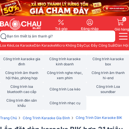
0
Trả góp
Đăng nhập
Giỏ hàng
Bạn tìm thiết bị âm thanh gì?
Loa Kéo
Loa Karaoke
Dàn Karaoke
Micro Không Dây
Cục Đẩy Công Suất
Dàn Hội
Công trình karaoke gia
Công trình karaoke
Công trình karaoke
đình
kinh doanh
box
Công trình âm thanh
Công trình nghe nhạc,
Công trình âm thanh
hội thảo, phòng họp
xem phim
hi-end
Công trình loa
Công trình Loa
Công trình Loa kéo
bluetooth cao cấp
soundbar
Công trình đèn sân
Công trình nhạc cụ
khấu
›
›
Công Trình Dàn Karaoke BIK
Trang Chủ
Công Trình Karaoke Gia Đình