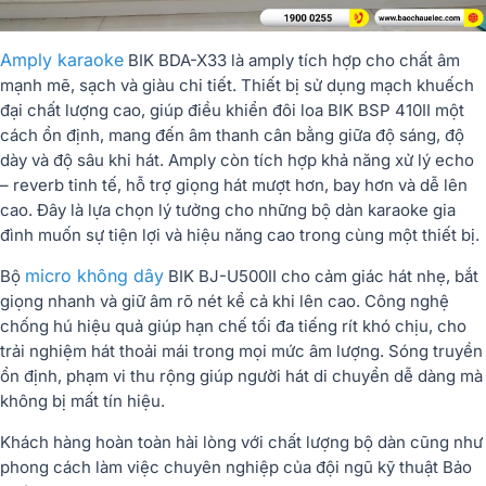
Amply karaoke
BIK BDA-X33 là amply tích hợp cho chất âm
mạnh mẽ, sạch và giàu chi tiết. Thiết bị sử dụng mạch khuếch
đại chất lượng cao, giúp điều khiển đôi loa BIK BSP 410II một
cách ổn định, mang đến âm thanh cân bằng giữa độ sáng, độ
dày và độ sâu khi hát. Amply còn tích hợp khả năng xử lý echo
– reverb tinh tế, hỗ trợ giọng hát mượt hơn, bay hơn và dễ lên
cao. Đây là lựa chọn lý tưởng cho những bộ dàn karaoke gia
đình muốn sự tiện lợi và hiệu năng cao trong cùng một thiết bị.
micro không dây
Bộ
BIK BJ-U500II cho cảm giác hát nhẹ, bắt
giọng nhanh và giữ âm rõ nét kể cả khi lên cao. Công nghệ
chống hú hiệu quả giúp hạn chế tối đa tiếng rít khó chịu, cho
trải nghiệm hát thoải mái trong mọi mức âm lượng. Sóng truyền
ổn định, phạm vi thu rộng giúp người hát di chuyển dễ dàng mà
không bị mất tín hiệu.
Khách hàng hoàn toàn hài lòng với chất lượng bộ dàn cũng như
phong cách làm việc chuyên nghiệp của đội ngũ kỹ thuật Bảo