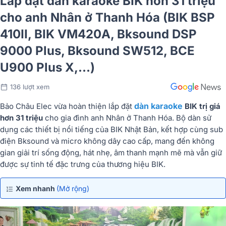
Lắp đặt dàn karaoke BIK hơn 31 triệu
cho anh Nhân ở Thanh Hóa (BIK BSP
410II, BIK VM420A, Bksound DSP
9000 Plus, Bksound SW512, BCE
U900 Plus X,...)
136 lượt xem
dàn karaoke
Bảo Châu Elec vừa hoàn thiện lắp đặt
BIK trị giá
hơn 31 triệu
cho gia đình anh Nhân ở Thanh Hóa. Bộ dàn sử
dụng các thiết bị nổi tiếng của BIK Nhật Bản, kết hợp cùng sub
điện Bksound và micro không dây cao cấp, mang đến không
gian giải trí sống động, hát nhẹ, âm thanh mạnh mẽ mà vẫn giữ
được sự tinh tế đặc trưng của thương hiệu BIK.
Xem nhanh
(Mở rộng)