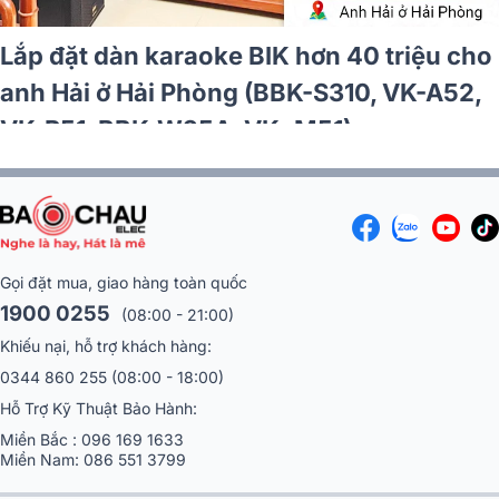
ần 30tr cho
Lắp đặt dàn karaoke BIK
BSP 410II,
Vĩnh tại Hà Nội (BIK CS
)
DKA 6500, SW512)
Gọi đặt mua, giao hàng toàn quốc
1900 0255
(08:00 - 21:00)
Khiếu nại, hỗ trợ khách hàng:
0344 860 255
(08:00 - 18:00)
Hỗ Trợ Kỹ Thuật Bảo Hành:
Miền Bắc :
096 169 1633
Miền Nam:
086 551 3799