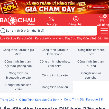
0
Trả góp
Đăng nhập
Giỏ hàng
Bạn tìm thiết bị âm thanh gì?
Loa Kéo
Loa Karaoke
Dàn Karaoke
Micro Không Dây
Cục Đẩy Công Suất
Dàn Hội
Công trình karaoke gia
Công trình karaoke
Công trình karaoke
đình
kinh doanh
box
Công trình âm thanh
Công trình nghe nhạc,
Công trình âm thanh
hội thảo, phòng họp
xem phim
hi-end
Công trình loa
Công trình Loa
Công trình Loa kéo
bluetooth cao cấp
soundbar
Công trình đèn sân
Công trình nhạc cụ
khấu
›
›
Công Trình Dàn Karaoke BIK
Trang Chủ
Công Trình Karaoke Gia Đình