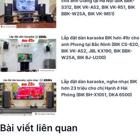
cho anh Giang tại Hà Nội (BIK BBK-
S312, BIK VK-A52, BIK VK-R51, BIK
BBK-W25A, BIK VK-M51)
Lắp đặt dàn karaoke BIK hơn 41tr cho
anh Phong tại Bắc Ninh (BIK CS-620,
BIK VK-A52, JBL KX190, BIK BBK-
W25A, BIK BJ-U200)
Lắp đặt dàn karaoke, nghe nhạc BIK
hơn 23 triệu cho chị Hạnh ở Hải
Phòng (BIK BH-X1051, DKA 6500)
Bài viết liên quan