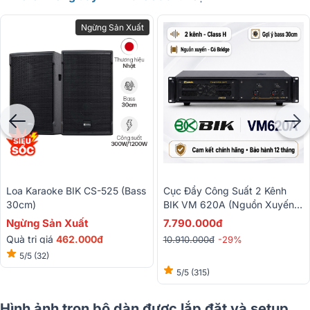
Ngừng Sản Xuất
Loa Karaoke BIK CS-525 (bass
Cục Đẩy Công Suất 2 Kênh
30cm)
BIK VM 620A (Nguồn Xuyến,
Class H, 600W)
Ngừng Sản Xuất
7.790.000đ
Quà trị giá
462.000đ
10.910.000đ
-29%
5/5
(32)
5/5
(315)
Hình ảnh trọn bộ dàn được lắp đặt và setup