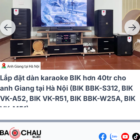
hơn 16tr cho chị
Lắp đặt dàn karaoke BI
-S886NB,
anh Thành tại Hà Nội (B
VM620A, VK-R51, VK-M