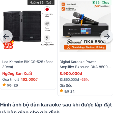
Ngừng Sản Xuất
Bán Chạy
Loa Karaoke BIK CS-525 (bass
Digital Karaoke Power
30cm)
Amplifier Bksound DKA 8500
(2 Kênh, 750W, Kèm Micro
Ngừng Sản Xuất
8.900.000đ
Không Dây)
Quà trị giá
462.000đ
13.860.000đ
-36%
Giá Sốc
5/5
(32)
5/5
(84)
Hình ảnh bộ dàn karaoke sau khi được lắp đặt
và bàn giao cho gia đình