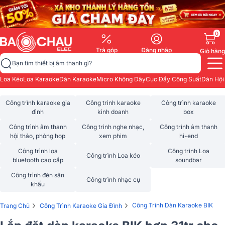
0
Trả góp
Đăng nhập
Giỏ hàng
Bạn tìm thiết bị âm thanh gì?
Loa Kéo
Loa Karaoke
Dàn Karaoke
Micro Không Dây
Cục Đẩy Công Suất
Dàn Hội
Công trình karaoke gia
Công trình karaoke
Công trình karaoke
đình
kinh doanh
box
Công trình âm thanh
Công trình nghe nhạc,
Công trình âm thanh
hội thảo, phòng họp
xem phim
hi-end
Công trình loa
Công trình Loa
Công trình Loa kéo
bluetooth cao cấp
soundbar
Công trình đèn sân
Công trình nhạc cụ
khấu
›
›
Công Trình Dàn Karaoke BIK
Trang Chủ
Công Trình Karaoke Gia Đình