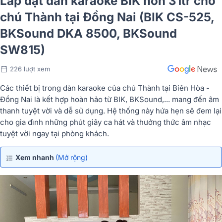
Lắp đặt dàn karaoke BIK hơn 31tr cho
chú Thành tại Đồng Nai (BIK CS-525,
BKSound DKA 8500, BKSound
SW815)
226 lượt xem
Các thiết bị trong dàn karaoke của chú Thành tại Biên Hòa -
Đồng Nai là kết hợp hoàn hảo từ BIK, BKSound,... mang đến âm
thanh tuyệt vời và dễ sử dụng. Hệ thống này hứa hẹn sẽ đem lại
cho gia đình những phút giây ca hát và thưởng thức âm nhạc
tuyệt vời ngay tại phòng khách.
Xem nhanh
(Mở rộng)