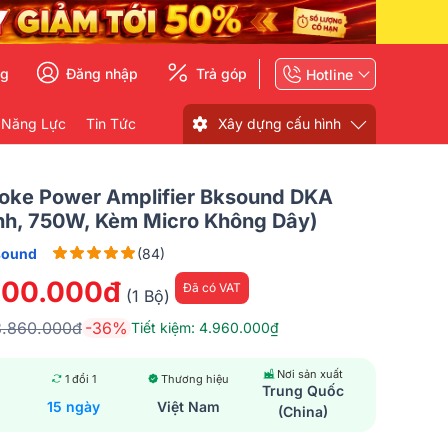
ng
Đăng nhập
Trả góp
Hotline
 Năng Lực
Tin Tức
Xây dựng cấu hình
raoke Power Amplifier Bksound DKA
nh, 750W, Kèm Micro Không Dây)
sound
(84)
900.000đ
Đã có VAT
(1 Bộ)
3.860.000đ
-36%
Tiết kiệm: 4.960.000₫
Nơi sản xuất
1 đổi 1
Thương hiệu
Trung Quốc
15 ngày
Việt Nam
(China)