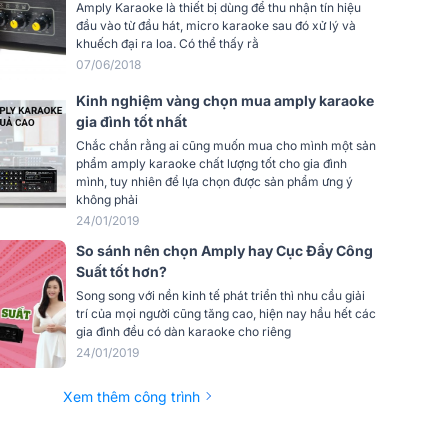
Amply Karaoke là thiết bị dùng để thu nhận tín hiệu
11.6kg
đầu vào từ đầu hát, micro karaoke sau đó xử lý và
khuếch đại ra loa. Có thể thấy rằ
07/06/2018
Kinh nghiệm vàng chọn mua amply karaoke
gia đình tốt nhất
Chắc chắn rằng ai cũng muốn mua cho mình một sản
phẩm amply karaoke chất lượng tốt cho gia đình
mình, tuy nhiên để lựa chọn được sản phẩm ưng ý
không phải
24/01/2019
So sánh nên chọn Amply hay Cục Đẩy Công
Suất tốt hơn?
Song song với nền kinh tế phát triển thì nhu cầu giải
trí của mọi người cũng tăng cao, hiện nay hầu hết các
gia đình đều có dàn karaoke cho riêng
24/01/2019
Xem thêm công trình