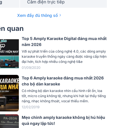
g
Cắm điện trực tiếp
Stereo
Xem đầy đủ thông số
Echo, Reverb, Kết nối bluetooth,
iên quan
Chống hú
Karaoke, Nhà hàng, Sự kiện, Quán
rộng
Top 5 Amply Karaoke Digital đáng mua nhất
cafe
năm 2026
 thị
LED
Với sự phát triển của công nghệ 4.0, các dòng amply
karaoke truyền thống ngày càng được nâng cấp hiện
 xa
Có
đại hơn, tích hợp nhiều công nghệ ti&e
01/09/2020
Cổng quang (Optical)
Top 6 Amply karaoke đáng mua nhất 2026
cho bộ dàn karaoke
Đen
Có những bộ dàn karaoke nhìn cấu hình rất ổn, loa
tốt, micro cũng không tệ, nhưng khi hát lại thấy tiếng
Tiêu chuẩn
nặng, nhạc không thoát, vocal thiếu mềm.
12/02/2019
8Ohm
Mẹo chỉnh amply karaoke không bị hú hiệu
439(R) x 305(S)x110(C)mm
quả ngay lập tức!