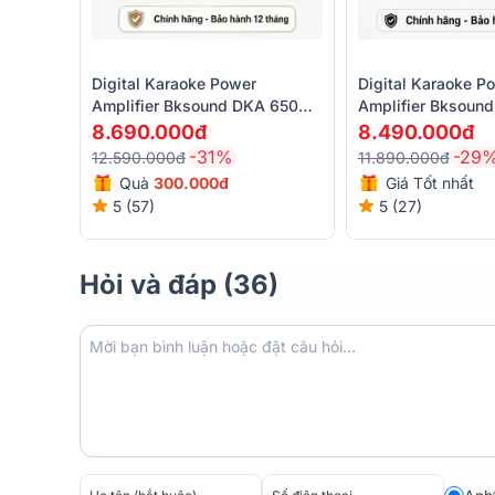
Digital Karaoke Power
Digital Karaoke P
Amplifier Bksound DKA 6500 (
Amplifier Bksoun
2 Kênh, 450W, Kèm Micro
(2 Kênh, 250W, K
8.690.000đ
8.490.000đ
Không Dây)
Không Dây)
-31%
-29
12.590.000đ
11.890.000đ
Quà
3
00.000đ
Giá Tốt nhất
5 (57)
5 (27)
Hỏi và đáp (36)