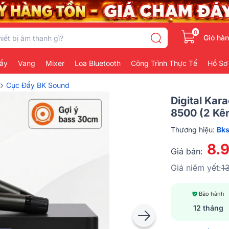
0
Giỏ hà
ẩy
Vang
Mixer
Loa Bluetooth
Công Trình Thực Tế
Hồ Sơ
›
Cục Đẩy BK Sound
Digital Ka
8500 (2 Kê
Thương hiệu:
Bk
8.
Giá bán:
Giá niêm yết:
1
Bảo hành
12 tháng