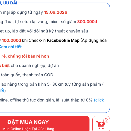
, ƯU ĐÃI
n mại áp dụng từ ngày
15.06.2026
g ở xa, tự setup lại vang, mixer số giảm
300.000đ
et up, lắp đặt với đội ngũ kỹ thuật chuyên sâu
y
100.000đ
khi Check-in
Facebook & Map
(Áp dụng hóa
Xem chi tiết
 rẻ, chúng tôi bán rẻ hơn
 biệt
cho doanh nghiệp, dự án
 toàn quốc, thanh toán COD
giao hàng trong bán kính 5- 30km tùy từng sản phẩm (
iết
)
line, offline thủ tục đơn giản, lãi suất thấp từ 0%
(click
0
ĐẶT MUA NGAY
Mua Online Hoặc Tại Cửa Hàng