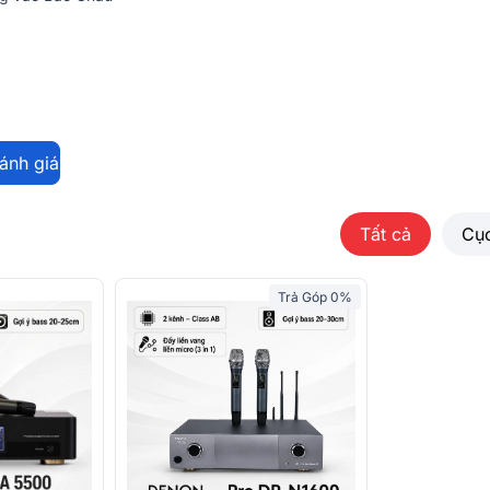
đánh giá
Tất cả
Cụ
Trả Góp 0%