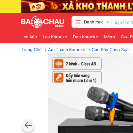
Danh mục
Loa Kéo
Loa Karaoke
Dàn Karaoke
Micro
Cục Đ
›
›
Trang Chủ
Âm Thanh Karaoke
Cục Đẩy Công Suất