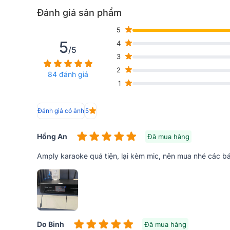
Đánh giá sản phẩm
5
5
4
/5
3
2
84 đánh giá
1
Đánh giá có ảnh
5
Hồng An
Đã mua hàng
Amply karaoke quá tiện, lại kèm mic, nên mua nhé các b
Do Binh
Đã mua hàng