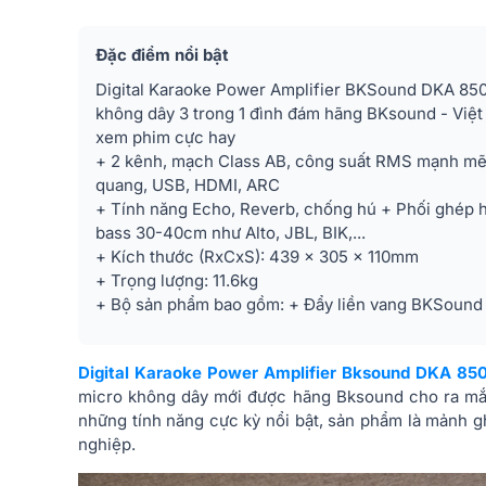
Đặc điểm nổi bật
Digital Karaoke Power Amplifier BKSound DKA 850
không dây 3 trong 1 đình đám hãng BKsound - Việt
xem phim cực hay
+ 2 kênh, mạch Class AB, công suất RMS mạnh mẽ
quang, USB, HDMI, ARC
+ Tính năng Echo, Reverb, chống hú + Phối ghép ho
bass 30-40cm như Alto, JBL, BIK,...
+ Kích thước (RxCxS): 439 x 305 x 110mm
+ Trọng lượng: 11.6kg
+ Bộ sản phẩm bao gồm: + Đẩy liền vang BKSound
Digital Karaoke Power Amplifier Bksound DKA 85
micro không dây mới được hãng Bksound cho ra mắt 
những tính năng cực kỳ nổi bật, sản phẩm là mảnh 
nghiệp.