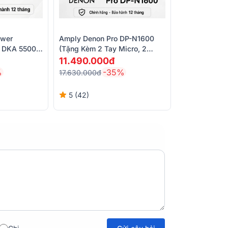
ower
Amply Denon Pro DP-N1600
d DKA 5500
(tặng Kèm 2 Tay Micro, 2
èm Micro
Kênh, Class AB, 550W/CH -
11.490.000đ
New)
%
-35%
17.630.000đ
5 (42)