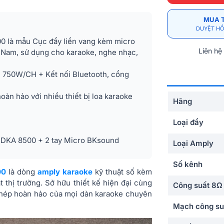
MUA 
DUYỆT HỒ
0 là mẫu Cục đẩy liền vang kèm micro
Liên hệ
 Nam, sử dụng cho karaoke, nghe nhạc,
 750W/CH + Kết nối Bluetooth, cổng
àn hảo với nhiều thiết bị loa karaoke
Hãng
Loại đẩy
 DKA 8500 + 2 tay Micro BKsound
Loại Amply
Số kênh
00
là dòng
amply karaoke
kỹ thuật số kèm
thị trường. Sở hữu thiết kế hiện đại cùng
Công suất 8Ω
ghép hoàn hảo của mọi dàn karaoke chuyên
Mạch công su