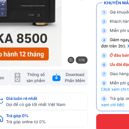
KHUYẾN MÃI
Giá khuyế
Khách hàn
Miễn phí s
Giảm nga
đơn trên 3tr).
Ở đâu bán
1/18
Ưu đãi đặc
Giao hàng
Thông số
Download
eo
sản phẩm
Phần Mềm
Miễn phí 
Click xem chi t
Giá luôn rẻ nhất
Trả góp on
Gọi để có giá tốt nhất Việt Nam
xem chi tiết)
Trả góp 0%
Trả góp online từ 0%