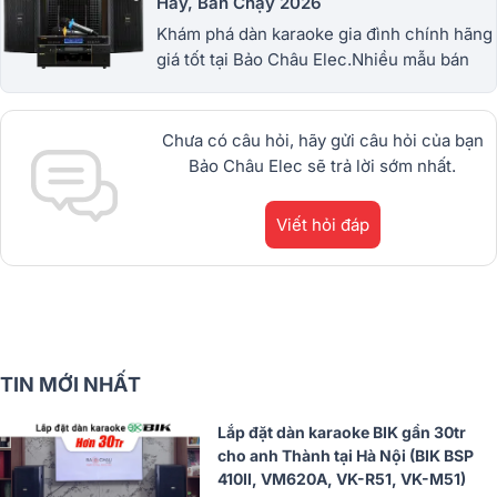
Hay, Bán Chạy 2026
Khám phá dàn karaoke gia đình chính hãng
giá tốt tại Bảo Châu Elec.Nhiều mẫu bán
chạy từ JBL, BIK, RCF, Denon, Alto,
dBTechnologies, Philips Cao
Cấp.1900.0255
Chưa có câu hỏi, hãy gửi câu hỏi của bạn
Bảo Châu Elec sẽ trả lời sớm nhất.
Viết hỏi đáp
TIN MỚI NHẤT
Lắp đặt dàn karaoke BIK gần 30tr
cho anh Thành tại Hà Nội (BIK BSP
410II, VM620A, VK-R51, VK-M51)