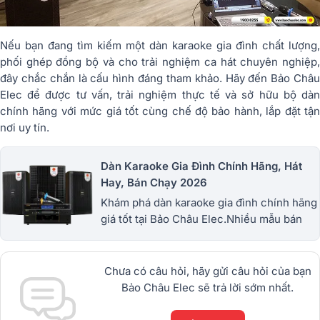
Nếu bạn đang tìm kiếm một dàn karaoke gia đình chất lượng,
phối ghép đồng bộ và cho trải nghiệm ca hát chuyên nghiệp,
đây chắc chắn là cấu hình đáng tham khảo. Hãy đến Bảo Châu
Elec để được tư vấn, trải nghiệm thực tế và sở hữu bộ dàn
chính hãng với mức giá tốt cùng chế độ bảo hành, lắp đặt tận
nơi uy tín.
Dàn Karaoke Gia Đình Chính Hãng, Hát
Hay, Bán Chạy 2026
Khám phá dàn karaoke gia đình chính hãng
giá tốt tại Bảo Châu Elec.Nhiều mẫu bán
chạy từ JBL, BIK, RCF, Denon, Alto,
dBTechnologies, Philips Cao
Cấp.1900.0255
Chưa có câu hỏi, hãy gửi câu hỏi của bạn
Bảo Châu Elec sẽ trả lời sớm nhất.