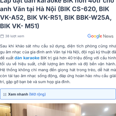
Lắp đặt dàn karaoke BIK hơn 40tr cho
anh Văn tại Hà Nội (BIK CS-620, BIK
VK-A52, BIK VK-R51, BIK BBK-W25A,
BIK VK- M51)
38 lượt xem
Sau khi khảo sát nhu cầu sử dụng, diện tích phòng cũng như
gu âm nhạc của gia đình anh Văn tại Hà Nội, đội ngũ kỹ thuật đã
dàn karaoke
đề xuất
BIK trị giá hơn 40 triệu đồng với cấu hìn
tối ưu về hiệu suất, chất lượng âm thanh và độ bền vận hành.
Hệ thống không chỉ mang đến giọng hát trong trẻo, dễ hát mà
còn tái tạo âm nhạc sống động, đáp ứng hoàn hảo nhu cầu giải
trí, gặp gỡ bạn bè và sum họp gia đình.
Xem nhanh
(Mở rộng)