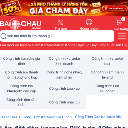
0
Trả góp
Đăng nhập
Giỏ hàng
Bạn tìm thiết bị âm thanh gì?
Loa Kéo
Loa Karaoke
Dàn Karaoke
Micro Không Dây
Cục Đẩy Công Suất
Dàn Hội
Công trình karaoke gia
Công trình karaoke
Công trình karaoke
đình
kinh doanh
box
Công trình âm thanh
Công trình nghe nhạc,
Công trình âm thanh
hội thảo, phòng họp
xem phim
hi-end
Công trình loa
Công trình Loa
Công trình Loa kéo
bluetooth cao cấp
soundbar
Công trình đèn sân
Công trình nhạc cụ
khấu
›
›
Công Trình Dàn Karaoke BIK
Trang Chủ
Công Trình Karaoke Gia Đình