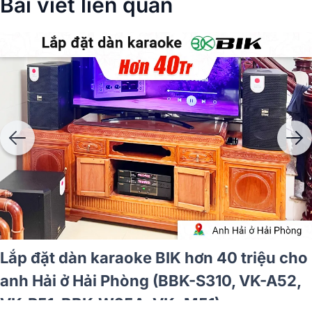
Bài viết liên quan
Lắp đặt dàn karaoke BIK hơn 40 triệu cho
anh Hải ở Hải Phòng (BBK-S310, VK-A52,
VK-R51, BBK-W25A, VK- M51)