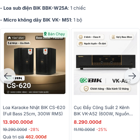
- Loa sub điện BIK BBK-W25A
: 1 chiếc
- Micro không dây BIK VK- M51
: 1 bộ
Bán Chạy
Cục Đẩy Công Suất 2 Kênh
Loa Karaoke Nhật BIK CS-620
BIK VK-A52 (600W, Nguồn
(Full Bass 25cm, 300W RMS)
Xuyến, Mạch Class H)
8.290.000đ
13.900.000đ
11.110.000đ
-25%
19.290.000đ
-28%
Quà trị giá
462.000đ