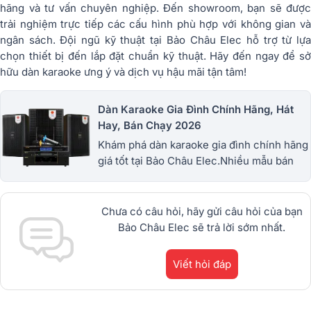
hãng và tư vấn chuyên nghiệp. Đến showroom, bạn sẽ được
trải nghiệm trực tiếp các cấu hình phù hợp với không gian và
ngân sách. Đội ngũ kỹ thuật tại Bảo Châu Elec hỗ trợ từ lựa
chọn thiết bị đến lắp đặt chuẩn kỹ thuật. Hãy đến ngay để sở
hữu dàn karaoke ưng ý và dịch vụ hậu mãi tận tâm!
Dàn Karaoke Gia Đình Chính Hãng, Hát
Hay, Bán Chạy 2026
Khám phá dàn karaoke gia đình chính hãng
giá tốt tại Bảo Châu Elec.Nhiều mẫu bán
chạy từ JBL, BIK, RCF, Denon, Alto,
dBTechnologies, Philips Cao
Cấp.1900.0255
Chưa có câu hỏi, hãy gửi câu hỏi của bạn
Bảo Châu Elec sẽ trả lời sớm nhất.
Viết hỏi đáp