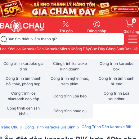
0
Trả góp
Đăng nhập
Giỏ hàng
Bạn tìm thiết bị âm thanh gì?
Loa Kéo
Loa Karaoke
Dàn Karaoke
Micro Không Dây
Cục Đẩy Công Suất
Dàn Hội
Công trình karaoke gia
Công trình karaoke
Công trình karaoke
đình
kinh doanh
box
Công trình âm thanh
Công trình nghe nhạc,
Công trình âm thanh
hội thảo, phòng họp
xem phim
hi-end
Công trình loa
Công trình Loa
Công trình Loa kéo
bluetooth cao cấp
soundbar
Công trình đèn sân
Công trình nhạc cụ
khấu
›
›
Công Trình Dàn Karaoke BIK
Trang Chủ
Công Trình Karaoke Gia Đình