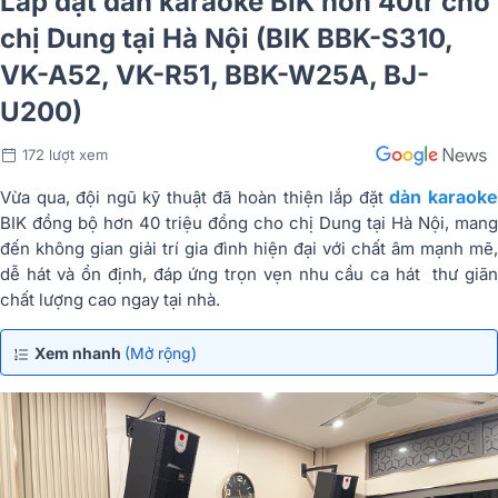
Lắp đặt dàn karaoke BIK hơn 40tr cho
chị Dung tại Hà Nội (BIK BBK-S310,
VK-A52, VK-R51, BBK-W25A, BJ-
U200)
172 lượt xem
dàn karaok
Vừa qua, đội ngũ kỹ thuật đã hoàn thiện lắp đặt
BIK đồng bộ hơn 40 triệu đồng cho chị Dung tại Hà Nội, mang
đến không gian giải trí gia đình hiện đại với chất âm mạnh mẽ,
dễ hát và ổn định, đáp ứng trọn vẹn nhu cầu ca hát thư giãn
chất lượng cao ngay tại nhà.
Xem nhanh
(Mở rộng)