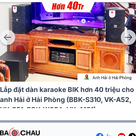
Lắp đặt dàn karaoke BIK hơn 40 triệu cho
anh Hải ở Hải Phòng (BBK-S310, VK-A52,
VK-R51, BBK-W25A, VK- M51)