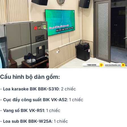
Cấu hình bộ dàn gồm:
-
Loa karaoke BIK BBK-S310
: 2 chiếc
-
Cục đẩy công suất BIK VK-A52
: 1 chiếc
-
Vang số BIK VK-R51
: 1 chiếc
-
Loa sub BIK BBK-W25A
: 1 chiếc