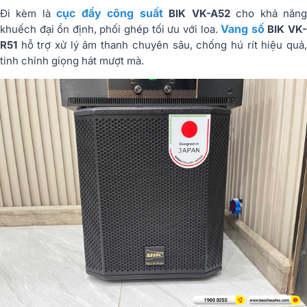
cục đẩy công suất
Đi kèm là
BIK VK-A52
cho khả năn
Vang số
khuếch đại ổn định, phối ghép tối ưu với loa.
BIK VK
R51
hỗ trợ xử lý âm thanh chuyên sâu, chống hú rít hiệu quả,
tinh chỉnh giọng hát mượt mà.