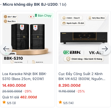
-
Micro không dây BIK BJ-U200
: 1 bộ
Bán Chạy
Cục Đẩy Công Suất 2 Kênh
Loa Karaoke Nhật BIK BBK-
BIK VK-A52 (600W, Nguồn
S310 (Bass 25cm, 920W)
Xuyến, Mạch Class H)
8.290.000đ
14.490.000đ
11.110.000đ
-25%
20.500.000đ
-29%
Quà trị giá
462.000đ
5/5
(14)
5/5
(3)