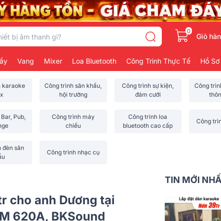
0
Giỏ hà
ẩy
Vang
Mixer
Loa Bluetooth
Công Trình Thực Tế
Hồ Sơ
h karaoke
Công trình sân khấu,
Công trình sự kiện,
Công trì
x
hội trường
đám cưới
thô
 Bar, Pub,
Công trình máy
Công trình loa
Công trì
nge
chiếu
bluetooth cao cấp
h đèn sân
Công trình nhạc cụ
ấu
TIN MỚI NH
tr cho anh Dương tại
 VM 620A, BKSound