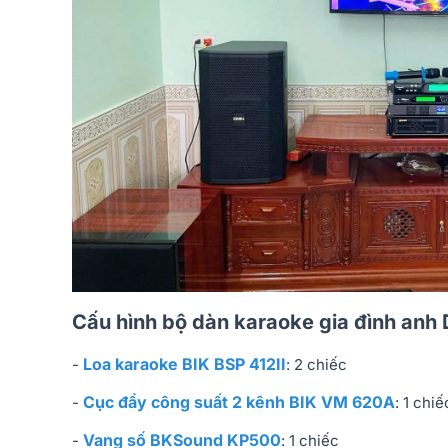
Cấu hình bộ dàn karaoke gia đình anh
Loa karaoke BIK BSP 412II
-
: 2 chiếc
Cục đẩy công suất 2 kênh BIK VM 620A
-
: 1 chiế
Vang số BKSound KP500
-
: 1 chiếc