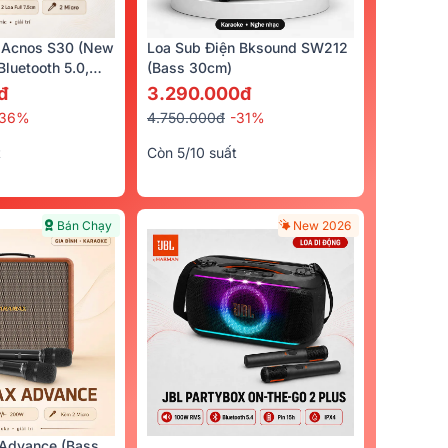
 Acnos S30 (New
Loa Sub Điện Bksound SW212
luetooth 5.0,
(bass 30cm)
cro)
đ
3.290.000đ
-36%
4.750.000đ
-31%
t
Còn 5/10 suất
Bán Chạy
New 2026
Advance (Bass