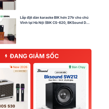
Lắp đặt dàn karaoke BIK hơn 27tr cho chú
Vĩnh tại Hà Nội (BIK CS-620, BKSound DKA
6500, SW512)
ĐANG GIẢM SỐC
New 2026
Bán Chạy