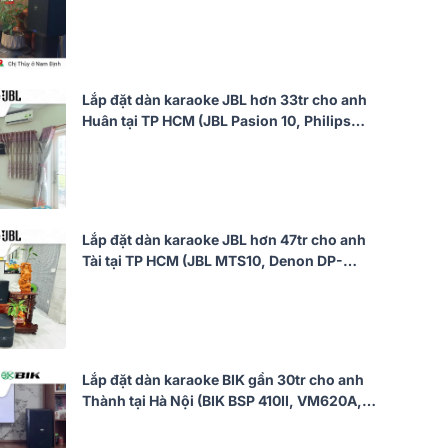
CSS1917/70, CSS1910/70, CSS2890/70,
CSS2110/70)
Lắp đặt dàn karaoke JBL hơn 33tr cho anh
Huân tại TP HCM (JBL Pasion 10, Philips
CSS5561/70, Philips CSS3751/70, Bksound
SW612 MKII...)
Lắp đặt dàn karaoke JBL hơn 47tr cho anh
Tài tại TP HCM (JBL MTS10, Denon DP-
N1600, JBL Pasion 12SP)
Lắp đặt dàn karaoke BIK gần 30tr cho anh
Thành tại Hà Nội (BIK BSP 410II, VM620A,
VK-R51, VK-M51)