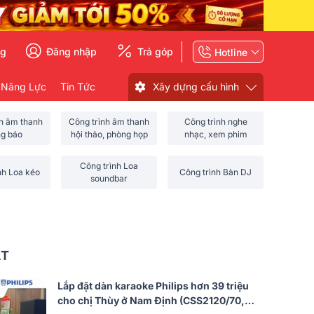
ng
Đăng nhập
Trả góp
Hotline
 Năng Lực
Tin Tức
Xây dựng cấu hình
nh âm thanh
Công trình âm thanh
Công trình nghe
ng báo
hội thảo, phòng họp
nhạc, xem phim
Công trình Loa
nh Loa kéo
Công trình Bàn DJ
soundbar
ẤT
Lắp đặt dàn karaoke Philips hơn 39 triệu
cho chị Thùy ở Nam Định (CSS2120/70,