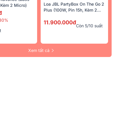
Loa JBL PartyBox On The Go 2
Kèm 2 Micro)
Plus (100W, Pin 15h, Kèm 2
đ
Micro)
30%
11.900.000đ
Còn 5/10 suất
t
Xem tất cả