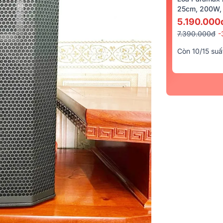
25cm, 200W, 
5.190.000
7.390.000đ
-
Còn 10/15 suấ