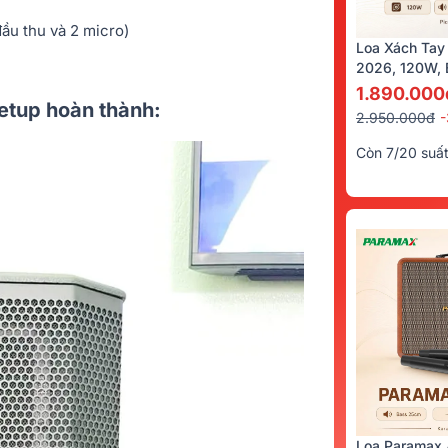
đầu thu và 2 micro)
Loa Xách Tay
2026, 120W, B
Kèm 2 Tay Mi
1.890.000
setup hoàn thành:
2.950.000đ
Còn 7/20 suấ
Loa Paramax 