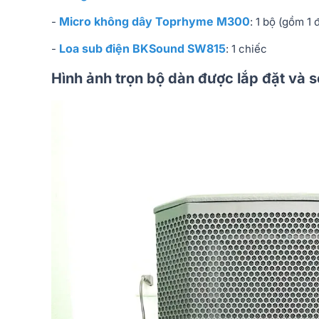
Micro không dây Toprhyme M300
-
: 1 bộ (gồm 1 
Loa sub điện BKSound SW815
-
: 1 chiếc
Hình ảnh trọn bộ dàn được lắp đặt và 