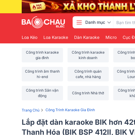
Danh mục
Loa Kéo
Loa Karaoke
Dàn Karaoke
Micro
Cục Đ
Công trình karaoke
Công trình karaoke
Công trìn
gia đình
kinh doanh
bo
Công trình âm thanh
Công trình quán
Công trình
hi-end
cafe, nhà hàng
Lou
Công trình Sân vận
Công trìn
Công trình Nhà thờ
động
kh
›
Công Trình Karaoke Gia Đình
Trang Chủ
Lắp đặt dàn karaoke BIK hơn 42
Thanh Hóa (BIK BSP 412II, BIK