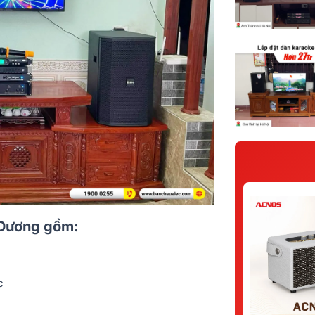
 Dương gồm:
c