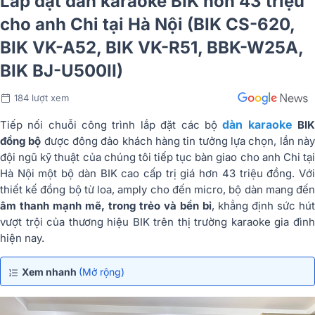
Lắp đặt dàn karaoke BIK hơn 43 triệu
cho anh Chi tại Hà Nội (BIK CS-620,
BIK VK-A52, BIK VK-R51, BBK-W25A,
BIK BJ-U500II)
184 lượt xem
dàn karaoke
Tiếp nối chuỗi công trình lắp đặt các bộ
BI
đồng bộ
được đông đảo khách hàng tin tưởng lựa chọn, lần nà
đội ngũ kỹ thuật của chúng tôi tiếp tục bàn giao cho anh Chi tại
Hà Nội một bộ dàn BIK cao cấp trị giá hơn 43 triệu đồng. Với
thiết kế đồng bộ từ loa, amply cho đến micro, bộ dàn mang đến
âm thanh mạnh mẽ, trong trẻo và bền bỉ
, khẳng định sức hút
vượt trội của thương hiệu BIK trên thị trường karaoke gia đình
hiện nay.
Xem nhanh
(Mở rộng)