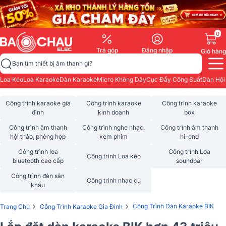
0
Trả góp
Đăng nhập
Giỏ hàng
Bạn tìm thiết bị âm thanh gì?
Loa Kéo
Loa Karaoke
Dàn Karaoke
Micro Không Dây
Cục Đẩy Công Suất
Dàn Hội
Công trình karaoke gia
Công trình karaoke
Công trình karaoke
đình
kinh doanh
box
Công trình âm thanh
Công trình nghe nhạc,
Công trình âm thanh
hội thảo, phòng họp
xem phim
hi-end
Công trình loa
Công trình Loa
Công trình Loa kéo
bluetooth cao cấp
soundbar
Công trình đèn sân
Công trình nhạc cụ
khấu
›
›
Công Trình Dàn Karaoke BIK
Trang Chủ
Công Trình Karaoke Gia Đình