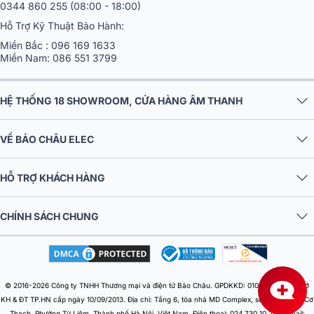
0344 860 255
(08:00 - 18:00)
Hỗ Trợ Kỹ Thuật Bảo Hành:
Miền Bắc :
096 169 1633
Miền Nam:
086 551 3799
HỆ THỐNG 18 SHOWROOM, CỬA HÀNG ÂM THANH
VỀ BẢO CHÂU ELEC
HỖ TRỢ KHÁCH HÀNG
CHÍNH SÁCH CHUNG
© 2016-2026 Công ty TNHH Thương mại và điện tử Bảo Châu. GPDKKD: 0106303879 do Sở
KH & ĐT TP.HN cấp ngày 10/09/2013. Địa chỉ: Tầng 6, tòa nhà MD Complex, số 68 Nguyễn Cơ
Thạch, Phường Từ Liêm, Thành phố Hà Nội, Việt Nam. Điện thoại: 024 730 10 255. Email: