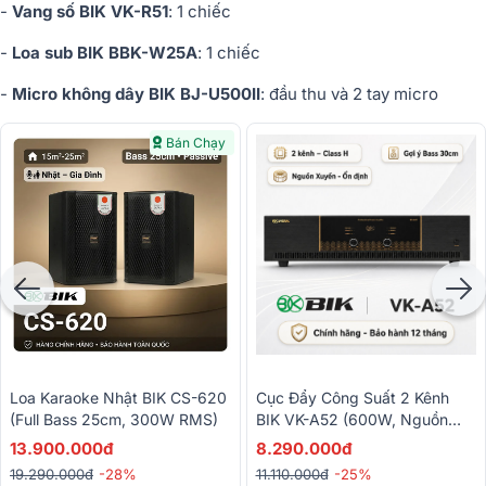
-
Vang số BIK VK-R51
: 1 chiếc
-
Loa sub BIK BBK-W25A
: 1 chiếc
-
Micro không dây BIK BJ-U500II
: đầu thu và 2 tay micro
Bán Chạy
Cục Đẩy Công Suất 2 Kênh
Loa Karaoke Nhật BIK CS-620
BIK VK-A52 (600W, Nguồn
(Full Bass 25cm, 300W RMS)
Xuyến, Mạch Class H)
8.290.000đ
13.900.000đ
11.110.000đ
-25%
19.290.000đ
-28%