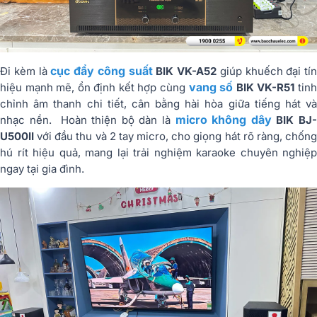
cục đẩy công suất
Đi kèm là
BIK VK-A52
giúp khuếch đại tín
vang số
hiệu mạnh mẽ, ổn định kết hợp cùng
BIK VK-R51
tin
chỉnh âm thanh chi tiết, cân bằng hài hòa giữa tiếng hát và
micro không dây
nhạc nền. Hoàn thiện bộ dàn là
BIK BJ
U500II
với đầu thu và 2 tay micro, cho giọng hát rõ ràng, chống
hú rít hiệu quả, mang lại trải nghiệm karaoke chuyên nghiệp
ngay tại gia đình.