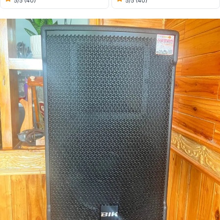
5/5
(40)
5/5
(40)