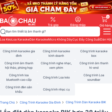
0
Trả góp
Đăng nhập
Giỏ hàng
Bạn tìm thiết bị âm thanh gì?
Loa Kéo
Loa Karaoke
Dàn Karaoke
Micro Không Dây
Cục Đẩy Công Suất
Dàn Hội
Công trình karaoke gia
Công trình karaoke
Công trình karaoke
đình
kinh doanh
box
Công trình âm thanh
Công trình nghe nhạc,
Công trình âm thanh
hội thảo, phòng họp
xem phim
hi-end
Công trình loa
Công trình Loa
Công trình Loa kéo
bluetooth cao cấp
soundbar
Công trình đèn sân
Công trình nhạc cụ
khấu
›
›
Công Trình Dàn Karaoke BIK
Trang Chủ
Công Trình Karaoke Gia Đình