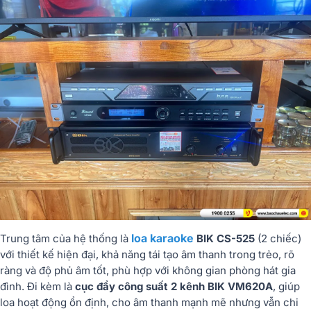
loa karaoke
Trung tâm của hệ thống là
BIK CS-525
(2 chiếc)
với thiết kế hiện đại, khả năng tái tạo âm thanh trong trẻo, rõ
ràng và độ phủ âm tốt, phù hợp với không gian phòng hát gia
đình. Đi kèm là
cục đẩy công suất 2 kênh BIK VM620A
, giúp
loa hoạt động ổn định, cho âm thanh mạnh mẽ nhưng vẫn chi