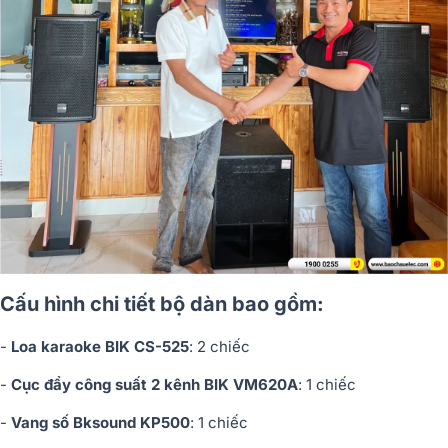
Cấu hình chi tiết bộ dàn bao gồm:
-
Loa karaoke BIK CS-525
: 2 chiếc
-
Cục đẩy công suất 2 kênh BIK VM620A
: 1 chiếc
-
Vang số Bksound KP500
: 1 chiếc