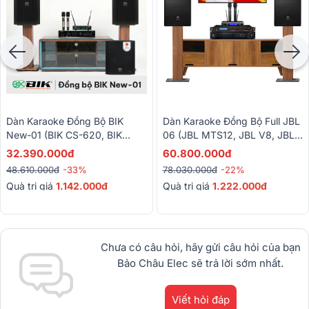
Dàn Karaoke Đồng Bộ BIK
Dàn Karaoke Đồng Bộ Full JBL
New-01 (BIK CS-620, BIK
06 (JBL MTS12, JBL V8, JBL
BDA-X33, BIK BBK-W25A, BIK
VX9, JBL VM300)
32.390.000đ
60.800.000đ
BJ-U100 II)
48.610.000đ
-33%
78.030.000đ
-22%
Quà trị giá
1.142.000đ
Quà trị giá
1.222.000đ
Chưa có câu hỏi, hãy gửi câu hỏi của bạn
Bảo Châu Elec sẽ trả lời sớm nhất.
Viết hỏi đáp