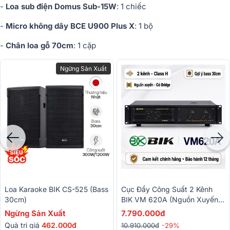
-
Loa sub điện Domus Sub-15W
: 1 chiếc
-
Micro không dây BCE U900 Plus X
: 1 bộ
-
Chân loa gỗ 70cm
: 1 cặp
Ngừng Sản Xuất
Loa Karaoke BIK CS-525 (bass
Cục Đẩy Công Suất 2 Kênh
30cm)
BIK VM 620A (Nguồn Xuyến,
Class H, 600W)
Ngừng Sản Xuất
7.790.000đ
Quà trị giá
462.000đ
10.910.000đ
-29%