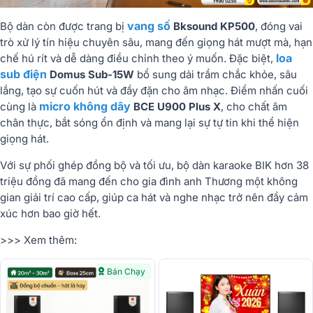
vang số
Bộ dàn còn được trang bị
Bksound KP500
, đóng vai
trò xử lý tín hiệu chuyên sâu, mang đến giọng hát mượt mà, hạn
loa
chế hú rít và dễ dàng điều chỉnh theo ý muốn. Đặc biệt,
sub điện
Domus Sub-15W
bổ sung dải trầm chắc khỏe, sâu
lắng, tạo sự cuốn hút và đầy đặn cho âm nhạc. Điểm nhấn cuối
micro không dây
cùng là
BCE U900 Plus X
, cho chất âm
chân thực, bắt sóng ổn định và mang lại sự tự tin khi thể hiện
giọng hát.
Với sự phối ghép đồng bộ và tối ưu, bộ dàn karaoke BIK hơn 38
triệu đồng đã mang đến cho gia đình anh Thương một không
gian giải trí cao cấp, giúp ca hát và nghe nhạc trở nên đầy cảm
xúc hơn bao giờ hết.
>>> Xem thêm:
Bán Chạy