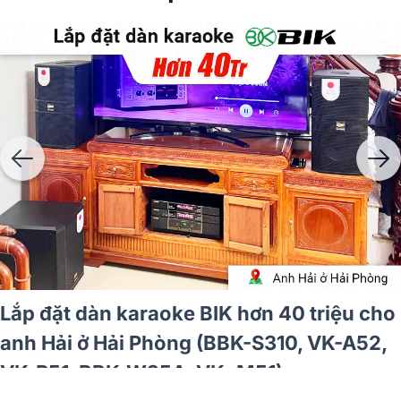
 anh
Lắp đặt dàn karaoke BIK hơn 40 triệ
VK-
anh Hải ở Hải Phòng (BBK-S310, VK-
BJ-
VK-R51, BBK-W25A, VK- M51)