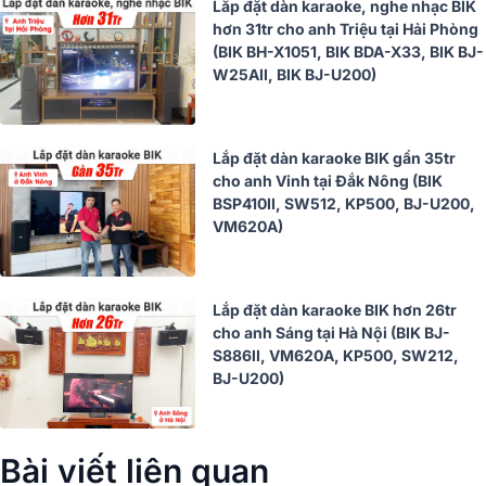
Lắp đặt dàn karaoke, nghe nhạc BIK
hơn 31tr cho anh Triệu tại Hải Phòng
(BIK BH-X1051, BIK BDA-X33, BIK BJ-
W25AII, BIK BJ-U200)
Lắp đặt dàn karaoke BIK gần 35tr
cho anh Vinh tại Đắk Nông (BIK
BSP410II, SW512, KP500, BJ-U200,
VM620A)
Lắp đặt dàn karaoke BIK hơn 26tr
cho anh Sáng tại Hà Nội (BIK BJ-
S886II, VM620A, KP500, SW212,
BJ-U200)
Bài viết liên quan