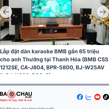
Lắp đặt dàn karaoke BMB gần 65 triệu
cho anh Thường tại Thanh Hóa (BMB CSS
1212SE, CA-J804, BPR-5800, BJ-W25AV
II, BJ-U600, BSQ-8)
Gọi đặt mua, giao hàng toàn quốc