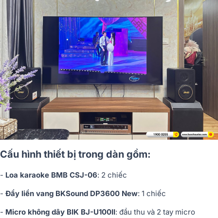
Cấu hình thiết bị trong dàn gồm:
-
Loa karaoke BMB CSJ-06
: 2 chiếc
-
Đẩy liền vang BKSound DP3600 New
: 1 chiếc
-
Micro không dây BIK BJ-U100II
: đầu thu và 2 tay micro