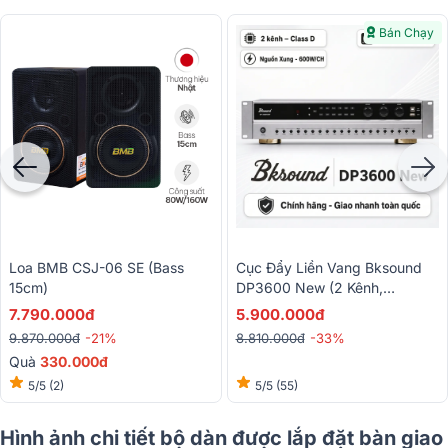
Bán Chạy
Loa BMB CSJ-06 SE (bass
Cục Đẩy Liền Vang Bksound
15cm)
DP3600 New (2 Kênh,
600W/CH, Class D, Bluetooth)
7.790.000đ
5.900.000đ
9.870.000đ
-21%
8.810.000đ
-33%
Quà
330.000đ
5/5
(2)
5/5
(55)
Hình ảnh chi tiết bộ dàn được lắp đặt bàn giao