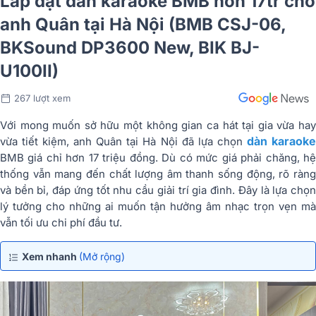
Lắp đặt dàn karaoke BMB hơn 17tr cho
anh Quân tại Hà Nội (BMB CSJ-06,
BKSound DP3600 New, BIK BJ-
U100II)
267 lượt xem
Với mong muốn sở hữu một không gian ca hát tại gia vừa hay
dàn karaok
vừa tiết kiệm, anh Quân tại Hà Nội đã lựa chọn
BMB giá chỉ hơn 17 triệu đồng. Dù có mức giá phải chăng, hệ
thống vẫn mang đến chất lượng âm thanh sống động, rõ ràng
và bền bỉ, đáp ứng tốt nhu cầu giải trí gia đình. Đây là lựa chọn
lý tưởng cho những ai muốn tận hưởng âm nhạc trọn vẹn mà
vẫn tối ưu chi phí đầu tư.
Xem nhanh
(Mở rộng)