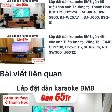
Lắp đặt dàn karaoke BMB gần 65
triệu cho anh Thường tại Thanh Hóa
(BMB CSS 1212SE, CA-J804, BPR-
5800, BJ-W25AV II, BJ-U600, BSQ-
8)
Lắp đặt dàn karaoke BMB gần 41tr
cho anh Tuấn Anh tại Vũng Tàu (BMB
CSN 510, Crown T5, X6 luxury, NS-
SW300, UGX12)
Bài viết liên quan