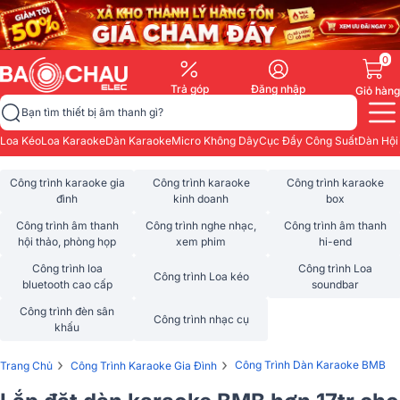
0
Trả góp
Đăng nhập
Giỏ hàng
Bạn tìm thiết bị âm thanh gì?
Loa Kéo
Loa Karaoke
Dàn Karaoke
Micro Không Dây
Cục Đẩy Công Suất
Dàn Hội
Công trình karaoke gia
Công trình karaoke
Công trình karaoke
đình
kinh doanh
box
Công trình âm thanh
Công trình nghe nhạc,
Công trình âm thanh
hội thảo, phòng họp
xem phim
hi-end
Công trình loa
Công trình Loa
Công trình Loa kéo
bluetooth cao cấp
soundbar
Công trình đèn sân
Công trình nhạc cụ
khấu
›
›
Công Trình Dàn Karaoke BMB
Trang Chủ
Công Trình Karaoke Gia Đình