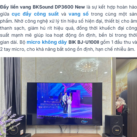
Đẩy liền vang BKSound DP3600 New
là sự kết hợp hoàn hả
cục đẩy công suất
vang số
giữa
và
trong cùng một sản
phẩm. Nhờ công nghệ xử lý tín hiệu số hiện đại, thiết bị cho âm
thanh sạch, giảm hú rít hiệu quả, đồng thời khuếch đại công
suất mạnh mẽ giúp loa hoạt động ổn định, bền bỉ trong thời
micro không dây
gian dài. Bộ
BIK BJ-U100II
gồm 1 đầu thu v
2 tay micro, cho khả năng bắt sóng ổn định, hạn chế nhiễu âm.