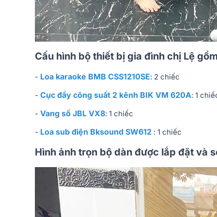
Cấu hình bộ thiết bị gia đình chị Lệ gồm
Loa karaoke BMB CSS1210SE
-
: 2 chiếc
Cục đẩy công suất 2 kênh BIK VM 620A
-
: 1 chiế
Vang số JBL VX8
-
: 1 chiếc
Loa sub điện Bksound SW612
-
: 1 chiếc
Hình ảnh trọn bộ dàn được lắp đặt và 