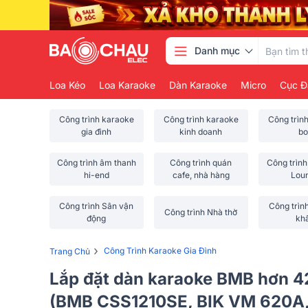
Danh mục
Loa Kéo
Loa Karaoke
Dàn Karaoke
Micro
Cục Đ
Công trình karaoke
Công trình karaoke
Công trìn
gia đình
kinh doanh
bo
Công trình âm thanh
Công trình quán
Công trình
hi-end
cafe, nhà hàng
Lou
Công trình Sân vận
Công trìn
Công trình Nhà thờ
động
kh
›
Công Trình Karaoke Gia Đình
Trang Chủ
Lắp đặt dàn karaoke BMB hơn 4
(BMB CSS1210SE, BIK VM 620A,