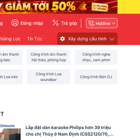
ng
Đăng nhập
Trả góp
Hotline
 Năng Lực
Tin Tức
Xây dựng cấu hình
nh âm thanh
Công trình âm thanh
Công trình nghe
ng báo
hội thảo, phòng họp
nhạc, xem phim
Công trình Loa
nh Loa kéo
Công trình Bàn DJ
soundbar
ẤT
Lắp đặt dàn karaoke Philips hơn 39 triệu
cho chị Thùy ở Nam Định (CSS2120/70,