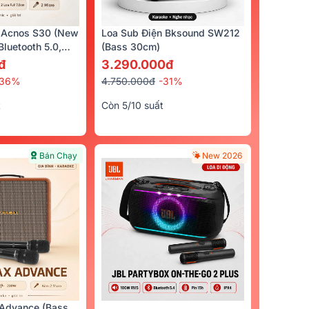
 Acnos S30 (New
Loa Sub Điện Bksound SW212
luetooth 5.0,
(bass 30cm)
cro)
đ
3.290.000đ
-36%
4.750.000đ
-31%
t
Còn 5/10 suất
Bán Chạy
New 2026
Advance (Bass