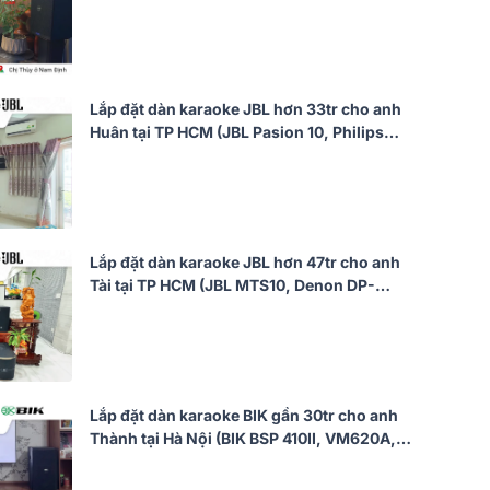
CSS1917/70, CSS1910/70, CSS2890/70,
CSS2110/70)
Lắp đặt dàn karaoke JBL hơn 33tr cho anh
Huân tại TP HCM (JBL Pasion 10, Philips
CSS5561/70, Philips CSS3751/70, Bksound
SW612 MKII...)
Lắp đặt dàn karaoke JBL hơn 47tr cho anh
Tài tại TP HCM (JBL MTS10, Denon DP-
N1600, JBL Pasion 12SP)
Lắp đặt dàn karaoke BIK gần 30tr cho anh
Thành tại Hà Nội (BIK BSP 410II, VM620A,
VK-R51, VK-M51)