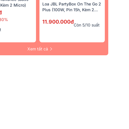
Loa JBL PartyBox On The Go 2
Kèm 2 Micro)
Plus (100W, Pin 15h, Kèm 2
đ
Micro)
30%
11.900.000đ
Còn 5/10 suất
t
Xem tất cả