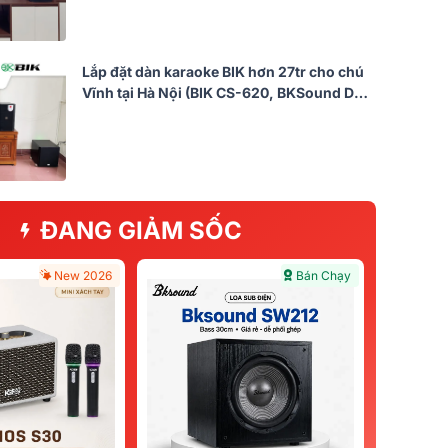
Lắp đặt dàn karaoke BIK hơn 27tr cho chú
Vĩnh tại Hà Nội (BIK CS-620, BKSound DKA
6500, SW512)
ĐANG GIẢM SỐC
New 2026
Bán Chạy