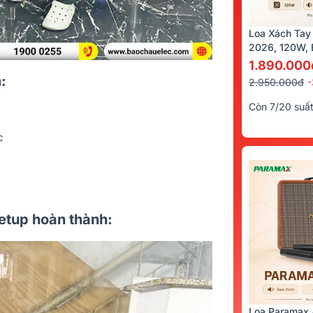
Loa Xách Tay
2026, 120W, B
Kèm 2 Tay Mi
1.890.000
:
2.950.000đ
Còn 7/20 suấ
c
setup hoàn thành:
Loa Paramax 