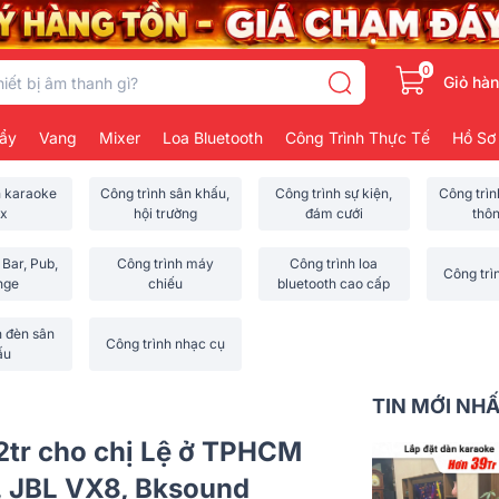
0
Giỏ hà
ẩy
Vang
Mixer
Loa Bluetooth
Công Trình Thực Tế
Hồ Sơ
h karaoke
Công trình sân khấu,
Công trình sự kiện,
Công trì
x
hội trường
đám cưới
thô
 Bar, Pub,
Công trình máy
Công trình loa
Công trì
nge
chiếu
bluetooth cao cấp
h đèn sân
Công trình nhạc cụ
ấu
TIN MỚI NH
2tr cho chị Lệ ở TPHCM
 JBL VX8, Bksound