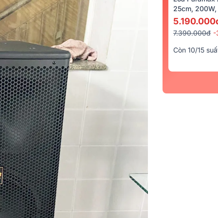
25cm, 200W, 
5.190.000
7.390.000đ
-
Còn 10/15 suấ