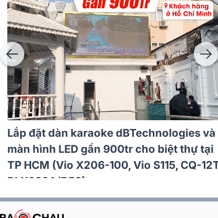
Lắp đặt dàn karaoke dBTechnologies hơn
40tr cho anh Thái tại Hà Nội
(dBTechnologies ES503, KX190, BS-
790S)