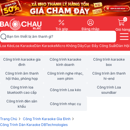
0
Trả góp
Đăng nhập
Giỏ hàng
Bạn tìm thiết bị âm thanh gì?
Loa Kéo
Loa Karaoke
Dàn Karaoke
Micro Không Dây
Cục Đẩy Công Suất
Dàn Hội
Công trình karaoke gia
Công trình karaoke
Công trình karaoke
đình
kinh doanh
box
Công trình âm thanh
Công trình nghe nhạc,
Công trình âm thanh
hội thảo, phòng họp
xem phim
hi-end
Công trình loa
Công trình Loa
Công trình Loa kéo
bluetooth cao cấp
soundbar
Công trình đèn sân
Công trình nhạc cụ
khấu
›
›
Trang Chủ
Công Trình Karaoke Gia Đình
Công Trình Dàn Karaoke DBTechnologies