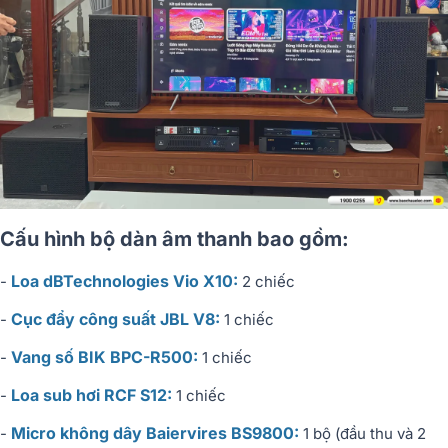
Cấu hình bộ dàn âm thanh bao gồm:
Loa dBTechnologies Vio X10:
-
2 chiếc
Cục đẩy công suất JBL V8:
-
1 chiếc
Vang số BIK BPC-R500:
-
1 chiếc
Loa sub hơi RCF S12:
-
1 chiếc
Micro không dây Baiervires BS9800:
-
1 bộ (đầu thu và 2