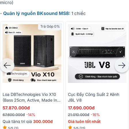
micro)
Quản lý nguồn BKsound MS8:
-
1 chiếc
Trả Góp 0%
Loa DBTechnologies Vio X10
Cục Đẩy Công Suất 2 Kênh
(Bass 25cm, Active, Made In
JBL V8
Italy, Từ Neo)
57.870.000đ
17.690.000đ
67.600.000đ
-14%
21.010.000đ
-16%
Quà tặng trị giá
300.000đ
Giá luôn tốt nhất
Liên hệ để có giá tốt
5/5
(2)
5/5
(21)