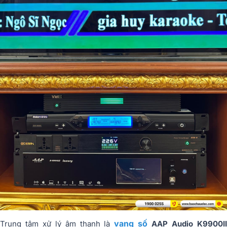
vang số
Trung tâm xử lý âm thanh là
AAP Audio K9900I