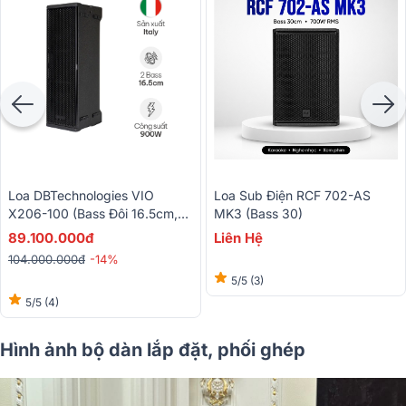
Loa DBTechnologies VIO
Loa Sub Điện RCF 702-AS
X206-100 (Bass Đôi 16.5cm,
MK3 (Bass 30)
Active, Made In Italy, 100x15°,
89.100.000đ
Liên Hệ
Từ Neo)
104.000.000đ
-14%
5/5
(3)
5/5
(4)
Hình ảnh bộ dàn lắp đặt, phối ghép