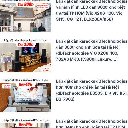
Lắp đặt dàn karaoke dBTechnologies
và màn hình LED gần 900tr cho biệt
thự tại TP HCM (Vio X206-100, Vio
S115, CQ-12T, BLX288A/B58)
Lắp đặt dàn karaoke dBTechnologies
gần 300tr cho anh Sơn tại Hà Nội
(dBTechnologies VIO X206-100,
702AS MK3, K9900II Luxury,…)
Lắp đặt dàn karaoke dBTechnologies
hơn 40tr cho chị Ngân tại Hà Nội
(dBTechnologies ES503, BIK VK-R51,
BS-790S)
Lắp đặt dàn karaoke dBTechnologies
hơn 84tr cho anh Hoàng tại TP HCM