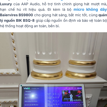
Luxury
của
AAP Audio
, hỗ trợ tinh chỉnh giọng hát mượt mà
micro không dâ
hạn chế hú rít hiệu quả. Đi kèm là bộ
Baiervires BS9800
cho giọng hát sáng, bắt mic tốt, cùng
quả
lý nguồn BIK BSQ-8
giúp cấp nguồn ổn định và bảo vệ toàn b
hệ thống hoạt động an toàn, bền bỉ.