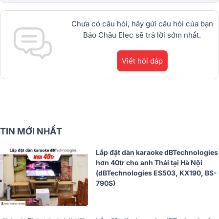
dBTechnologies, Philips Cao
Cấp.1900.0255
Chưa có câu hỏi, hãy gửi câu hỏi của bạn
Bảo Châu Elec sẽ trả lời sớm nhất.
Viết hỏi đáp
TIN MỚI NHẤT
Lắp đặt dàn karaoke dBTechnologies
hơn 40tr cho anh Thái tại Hà Nội
(dBTechnologies ES503, KX190, BS-
790S)