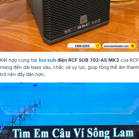
loa sub
Kết hợp cùng hai
điện RCF SUB 702-AS MK3
của
RC
mang đến dải bass sâu, chắc và uy lực, giúp tổng thể âm thanh
trở nên đầy đặn hơn.