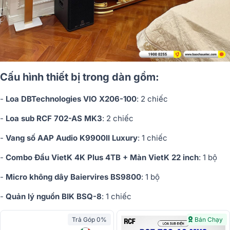
Cấu hình thiết bị trong dàn gồm:
-
Loa DBTechnologies VIO X206-100
: 2 chiếc
-
Loa sub RCF 702-AS MK3
: 2 chiếc
-
Vang số AAP Audio K9900II Luxury
: 1 chiếc
-
Combo Đầu VietK 4K Plus 4TB + Màn VietK 22 inch
: 1 bộ
-
Micro không dây Baiervires BS9800
: 1 bộ
-
Quản lý nguồn BIK BSQ-8
: 1 chiếc
Trả Góp 0%
Bán Chạy