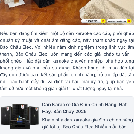
Nếu bạn đang tìm kiếm một bộ dàn karaoke cao cấp, phối ghép
chuẩn kỹ thuật và chất âm đẳng cấp, hãy tham khảo ngay tại
Bảo Châu Elec. Với nhiều năm kinh nghiệm trong lĩnh vực âm
thanh, Bảo Châu Elec luôn mang đến các giải pháp tư vấn –
phối ghép – lắp đặt dàn karaoke chuyên nghiệp, phù hợp từng
không gian và nhu cầu sử dụng. Khách hàng khi mua dàn tại
đây còn được cam kết sản phẩm chính hãng, hỗ trợ lắp đặt tận
nơi, bảo hành đầy đủ và dịch vụ hậu mãi uy tín, giúp bạn yên
tâm sở hữu một không gian giải trí chất lượng ngay tại nhà.
Dàn Karaoke Gia Đình Chính Hãng, Hát
Hay, Bán Chạy 2026
Khám phá dàn karaoke gia đình chính hãng
giá tốt tại Bảo Châu Elec.Nhiều mẫu bán
chạy từ JBL, BIK, RCF, Denon, Alto,