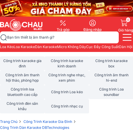
0
Trả góp
Đăng nhập
Giỏ hàng
Bạn tìm thiết bị âm thanh gì?
Loa Kéo
Loa Karaoke
Dàn Karaoke
Micro Không Dây
Cục Đẩy Công Suất
Dàn Hội
Công trình karaoke gia
Công trình karaoke
Công trình karaoke
đình
kinh doanh
box
Công trình âm thanh
Công trình nghe nhạc,
Công trình âm thanh
hội thảo, phòng họp
xem phim
hi-end
Công trình loa
Công trình Loa
Công trình Loa kéo
bluetooth cao cấp
soundbar
Công trình đèn sân
Công trình nhạc cụ
khấu
›
›
Trang Chủ
Công Trình Karaoke Gia Đình
Công Trình Dàn Karaoke DBTechnologies