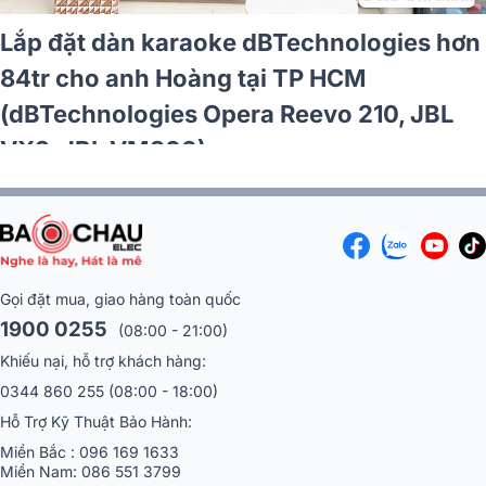
e dBTechnologies hơn
Lắp đặt dàn karao
ại Hà Nội
màn hình LED gần 9
503, KX190, BS-
TP HCM (Vio X206-
BLX288A/B58)
Gọi đặt mua, giao hàng toàn quốc
1900 0255
(08:00 - 21:00)
Khiếu nại, hỗ trợ khách hàng:
0344 860 255
(08:00 - 18:00)
Hỗ Trợ Kỹ Thuật Bảo Hành:
Miền Bắc :
096 169 1633
Miền Nam:
086 551 3799