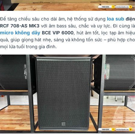
loa sub
Để tăng chiều sâu cho dải âm, hệ thống sử dụng
điệ
RCF 708-AS MK3
với âm bass sâu, chắc và uy lực. Đi cùng l
micro không dây
BCE VIP 6000
, hút âm tốt, lọc tạp âm hiệu
quả, giúp giọng hát nhẹ, sáng và không tốn sức – phù hợp cho
mọi lứa tuổi trong gia đình.