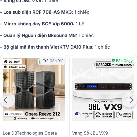
- Vang số JBL VX9:
1 chiếc
- Loa sub điện RCF 708-AS MK3
: 1 chiếc
- Micro không dây BCE Vip 6000:
1 bộ
- Quản lý Nguồn điện Bksound M8:
1 chiếc
- Bộ giải mã âm thanh VietKTV DA10 Plus:
1 chiếc
Trả Góp 0%
Bán Chạy
Loa DBTechnologies Opera
Vang Số JBL VX9