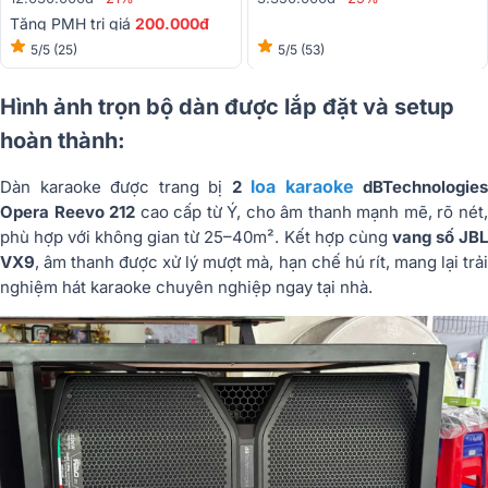
Tặng PMH trị giá
200.000đ
5/5
(25)
5/5
(53)
Hình ảnh trọn bộ dàn được lắp đặt và setup
hoàn thành:
loa karaoke
Dàn karaoke được trang bị
2
dBTechnologies
Opera Reevo 212
cao cấp từ Ý, cho âm thanh mạnh mẽ, rõ nét
phù hợp với không gian từ 25–40m². Kết hợp cùng
vang số JB
VX9
, âm thanh được xử lý mượt mà, hạn chế hú rít, mang lại trải
nghiệm hát karaoke chuyên nghiệp ngay tại nhà.