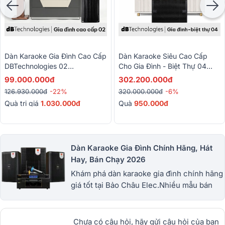
Dàn Karaoke Gia Đình Cao Cấp
Dàn Karaoke Siêu Cao Cấp
DBTechnologies 02
Cho Gia Đình - Biệt Thự 04
(dBTechnologies Opera Reevo
(dBTechnologies Ingenia IG2T,
99.000.000đ
302.200.000đ
210, Sub 612, BPR-8600, BJ-
JBL VX9, VIO S115...)
126.930.000đ
-22%
320.000.000đ
-6%
U600, BKSound M8)
Quà trị giá
1.030.000đ
Quà
950.000đ
Dàn Karaoke Gia Đình Chính Hãng, Hát
Hay, Bán Chạy 2026
Khám phá dàn karaoke gia đình chính hãng
giá tốt tại Bảo Châu Elec.Nhiều mẫu bán
chạy từ JBL, BIK, RCF, Denon, Alto,
dBTechnologies, Philips Cao
Cấp.1900.0255
Chưa có câu hỏi, hãy gửi câu hỏi của bạn