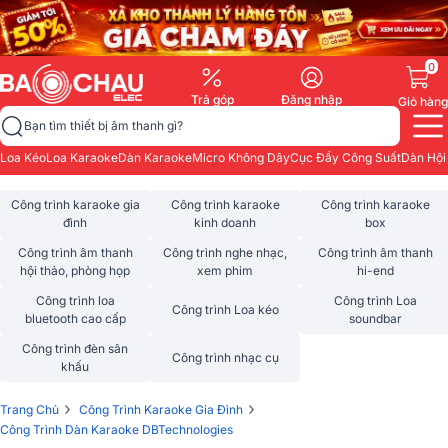
0
Trả góp
Đăng nhập
Giỏ hàng
Bạn tìm thiết bị âm thanh gì?
Loa Kéo
Loa Karaoke
Dàn Karaoke
Micro Không Dây
Cục Đẩy Công Suất
Dàn Hội
Công trình karaoke gia
Công trình karaoke
Công trình karaoke
đình
kinh doanh
box
Công trình âm thanh
Công trình nghe nhạc,
Công trình âm thanh
hội thảo, phòng họp
xem phim
hi-end
Công trình loa
Công trình Loa
Công trình Loa kéo
bluetooth cao cấp
soundbar
Công trình đèn sân
Công trình nhạc cụ
khấu
›
›
Trang Chủ
Công Trình Karaoke Gia Đình
Công Trình Dàn Karaoke DBTechnologies