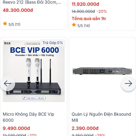
Reevo 212 (Bass Đôi 30cm,
11.920.000đ
Active, Made In Italy, Từ Neo)
48.300.000đ
14.900.000đ
-20%
Tổng quà gần 1tr
5/5
(11)
5/5
(14)
Trả Góp 0%
Micro Không Dây BCE Vip
Quản Lý Nguồn Điện Bksound
6000
M8
9.490.000đ
2.390.000đ
12.030.000đ
-21%
3.350.000đ
-29%