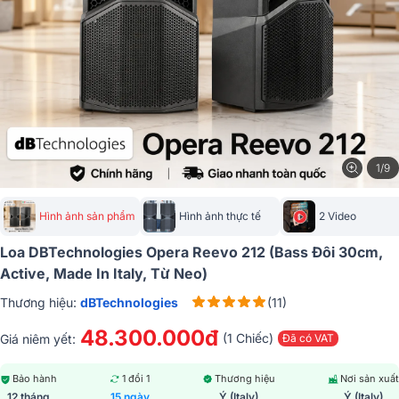
1/9
Hình ảnh sản phẩm
Hình ảnh thực tế
2 Video
Loa DBTechnologies Opera Reevo 212 (Bass Đôi 30cm,
Active, Made In Italy, Từ Neo)
Thương hiệu:
dBTechnologies
(11)
48.300.000đ
(1 Chiếc)
Giá niêm yết:
Đã có VAT
Bảo hành
1 đổi 1
Thương hiệu
Nơi sản xuất
12 tháng
15 ngày
Ý (Italy)
Ý (Italy)