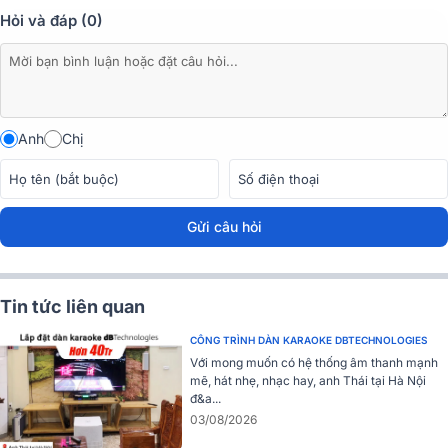
Hỏi và đáp (0)
Anh
Chị
Gửi câu hỏi
Tin tức liên quan
CÔNG TRÌNH DÀN KARAOKE DBTECHNOLOGIES
Quá trình xử lý âm thanh linh hoạt hoạt động song song bên trong
Với mong muốn có hệ thống âm thanh mạnh
mẫu loa được thiết kế thông minh, kết hợp giữa dây chuyền sản
mẽ, hát nhẹ, nhạc hay, anh Thái tại Hà Nội
xuất tiên tiến và lợi thế dễ sử dụng.
đ&a...
03/08/2026
Xem thêm:
Loa dBTechnologies chính hãng Italy hay nhất hiện nay