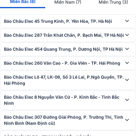
Miền Bắc (8)
Miền Nam (7)
Miền Trung (3)
Loa dBTechnologies Opera Reevo 212 được sử dụng trong nhiều hệ
thống âm thanh hiện đại, chuyên nghiệp trên toàn thế giới, từ
dàn
karaoke gia đình
,
dàn âm thanh sân khấu hội trường
, quán cafe, nh
Bảo Châu Elec 45 Trung Kính, P. Yên Hòa, TP. Hà Nội
hàng, nhà thờ, công ty...
Bảo Châu Elec 287 Trần Khát Chân, P. Bạch Mai, TP Hà Nội
Bảo Châu Elec 454 Quang Trung, P. Dương Nội, TP Hà Nội
Bảo Châu Elec 260 Văn Cao - P. Gia Viên - TP. Hải Phòng
Bảo Châu Elec Lô 47, LK-06, Số 3 Lê Lai, P.Ngô Quyền, TP.
Hải Phòng
Bảo Châu Elec 8 Nguyễn Văn Cừ - P. Kinh Bắc - Tỉnh Bắc
Ninh
Bảo Châu Elec 307 Đường Giải Phóng, P. Trường Thi, Tỉnh
Xem thêm:
Bảng giá Loa hát karaoke chính hãng hay nhất hiện nay
Ninh Bình (Nam Định cũ)
Xem thêm công trình sử dụng Loa dBTechnologies trên toàn