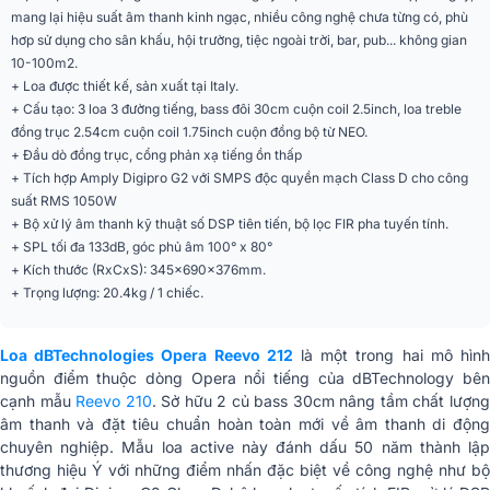
mang lại hiệu suất âm thanh kinh ngạc, nhiều công nghệ chưa từng có, phù
Kiểu loa
Liền công suất (Active)
hơp sử dụng cho sân khấu, hội trường, tiệc ngoài trời, bar, pub... không gian
10-100m2.
Số đường tiếng
3 đường tiếng
+ Loa được thiết kế, sản xuất tại Italy.
+ Cấu tạo: 3 loa 3 đường tiếng, bass đôi 30cm cuộn coil 2.5inch, loa treble
Dáng loa
Loa fullrange (phổ thông)
đồng trục 2.54cm cuộn coil 1.75inch cuộn đồng bộ từ NEO.
+ Đầu dò đồng trục, cổng phản xạ tiếng ồn thấp
Ứng dụng mở rộng
Karaoke, Sân khấu, Quán cafe
+ Tích hợp Amply Digipro G2 với SMPS độc quyền mạch Class D cho công
suất RMS 1050W
Màu sắc
Đen
+ Bộ xử lý âm thanh kỹ thuật số DSP tiên tiến, bộ lọc FIR pha tuyến tính.
+ SPL tối đa 133dB, góc phủ âm 100° x 80°
Chất liệu
Nhựa cao cấp
+ Kích thước (RxCxS):
345x690x376
mm.
+ Trọng lượng:
20.4
kg / 1 chiếc.
Phân khúc
Siêu cao cấp
Đáp ứng tần số [-10dB]
48 - 20.000 Hz
Loa dBTechnologies Opera Reevo 212
là một trong hai mô hìn
nguồn điểm thuộc dòng Opera nổi tiếng của dBTechnology bên
Đáp ứng tần số [- 6dB]
52 - 19.200 Hz
cạnh mẫu
Reevo 210
. Sở hữu 2 củ bass 30cm nâng tầm chất lượn
âm thanh và đặt tiêu chuẩn hoàn toàn mới về âm thanh di động
Loại HF
trình điều khiển nén
chuyên nghiệp. Mẫu loa active này đánh dấu 50 năm thành lập
thương hiệu Ý với những điểm nhấn đặc biệt về công nghệ như bộ
Sừng
Sừng không đối xứng