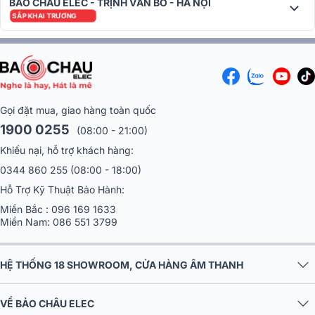
BẢO CHÂU ELEC - TRỊNH VĂN BÔ - HÀ NỘI
thế giới:
SẮP KHAI TRƯƠNG
Gọi đặt mua, giao hàng toàn quốc
1900 0255
(08:00 - 21:00)
Khiếu nại, hỗ trợ khách hàng:
0344 860 255
(08:00 - 18:00)
Hỗ Trợ Kỹ Thuật Bảo Hành:
Miền Bắc :
096 169 1633
Miền Nam:
086 551 3799
HỆ THỐNG 18 SHOWROOM, CỬA HÀNG ÂM THANH
VỀ BẢO CHÂU ELEC