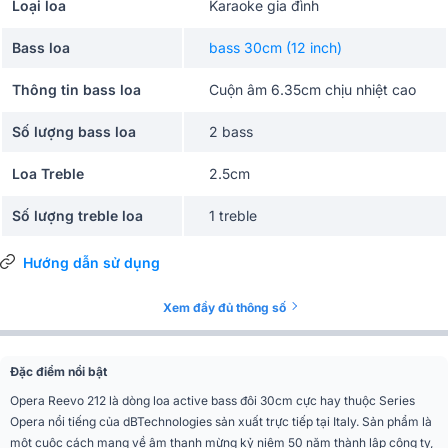
Loại loa
Karaoke gia đình
Bass loa
bass 30cm (12 inch)
Thông tin bass loa
Cuộn âm 6.35cm chịu nhiệt cao
Số lượng bass loa
2 bass
Loa Treble
2.5cm
Số lượng treble loa
1 treble
Công suất RMS
1050W
Hướng dẫn sử dụng
Công suất Peak
2100W
Xem đầy đủ thông số
Cường độ phát âm cực
133 dB
đại
Đặc điểm nổi bật
Opera Reevo 212 là dòng loa active bass đôi 30cm cực hay thuộc Series
Góc phủ âm (Ngang x
100° x 80°
Opera nổi tiếng của dBTechnologies sản xuất trực tiếp tại Italy. Sản phẩm là
Dọc)
một cuộc cách mạng về âm thanh mừng kỷ niệm 50 năm thành lập công ty,