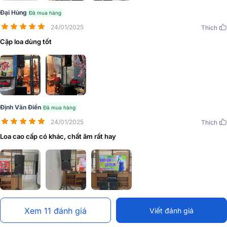
Âm thanh mạnh mẽ đáng kinh ngạc
Đại Hùng
Đã mua hàng
OPERA REEVO 212
sở hữu mức áp suất âm thanh đáng kinh ngạc
24/01/2025
Thích
với độ phân giải âm thanh cao, khả năng mở rộng cấp thấp đẳng
cấp bên trong một thùng
loa karaoke
nhỏ gọn, mang đến trả
Cặp loa dùng tốt
nghiệm âm thanh tuyệt vời ở bất cứ nơi đâu.
Định Văn Điền
Đã mua hàng
24/01/2025
Thích
Loa cao cấp có khác, chất âm rất hay
Xem 11 đánh giá
Viết đánh giá