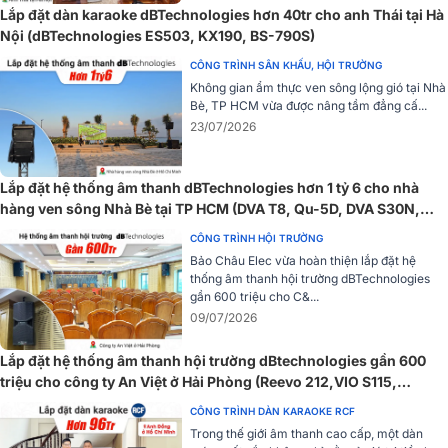
Lắp đặt dàn karaoke dBTechnologies hơn 40tr cho anh Thái tại Hà
Bộ lọc pha tuyến tính FIR
Nội (dBTechnologies ES503, KX190, BS-790S)
Cả hai mẫu loa Opera Reevo đều tích hợp tính năng
xử lý DSP tiê
CÔNG TRÌNH SÂN KHẤU, HỘI TRƯỜNG
tiến trong đó bộ lọc pha tuyến tính FIR cho phép hệ thống đạt được
Không gian ẩm thực ven sông lộng gió tại Nhà
hiệu suất âm thanh mạch lạc, đồng nhất và trong trẻo, rõ ràng từng
Bè, TP HCM vừa được nâng tầm đẳng cấ...
giai điệu.
23/07/2026
Một phích cắm pha khác giúp tăng cường hiệu quả của loa trầm
thấp hơn, xuống sâu hơn mà vẫn đầy đặn, cải thiện đáng kể phản
Lắp đặt hệ thống âm thanh dBTechnologies hơn 1 tỷ 6 cho nhà
hồi nhất thời và hoạt động tổng thể của bộ chuyển đổi này.
hàng ven sông Nhà Bè tại TP HCM (DVA T8, Qu-5D, DVA S30N,
Các cổng phản xạ tiếng ồn thấp được tích hợp ở khuôn trước, cùng
FMX15...)
CÔNG TRÌNH HỘI TRƯỜNG
với cấu trúc tổ ong bên trong các cổng giúp giảm tiếng nhiễu, gió rít
Bảo Châu Elec vừa hoàn thiện lắp đặt hệ
do luồng không khí cao của SPL cao gây ra.
thống âm thanh hội trường dBTechnologies
gần 600 triệu cho C&...
Góc phủ âm rộng
09/07/2026
Chất lượng âm thanh vượt trội của Opera Reevo 212 còn phủ sóng
Lắp đặt hệ thống âm thanh hội trường dBtechnologies gần 600
nhất quán ở mọi vị trí nghe nhờ
góc phủ âm
rất rộng: 100°x80°.
triệu cho công ty An Việt ở Hải Phòng (Reevo 212,VIO S115,
FMX12, Midas M32R Live,...)
CÔNG TRÌNH DÀN KARAOKE RCF
Trong thế giới âm thanh cao cấp, một dàn