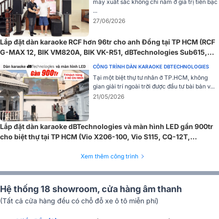
máy xuất sắc không chỉ nằm ở giá trị tiền bạc
...
27/06/2026
Lắp đặt dàn karaoke RCF hơn 96tr cho anh Đồng tại TP HCM (RCF
G-MAX 12, BIK VM820A, BIK VK-R51, dBTechnologies Sub615,
BS790S...)
CÔNG TRÌNH DÀN KARAOKE DBTECHNOLOGIES
Tại một biệt thự tư nhân ở TP.HCM, không
gian giải trí ngoài trời được đầu tư bài bản v...
21/05/2026
Lắp đặt dàn karaoke dBTechnologies và màn hình LED gần 900tr
cho biệt thự tại TP HCM (Vio X206-100, Vio S115, CQ-12T,
Tính ứng dụng trong thực tế
BLX288A/B58)
Xem thêm công trình
OPERA REEVO có thể được sử dụng làm màn hình sân khấu hoặc
trên giá đỡ loa cổ điển nhưng chắc chắn và thẩm mỹ. Khi ghép nối
với loa siêu trầm, bạn có thể gắn trên cột tiêu chuẩn 36mm và cũng
Hệ thống 18 showroom, cửa hàng âm thanh
có thể được treo nhờ các bu lông ren 3x M10 tích hợp để phục vụ
(Tất cả cửa hàng đều có chỗ đỗ xe ô tô miễn phí)
nhu cầu lắp đặt cố định hoàn hảo.