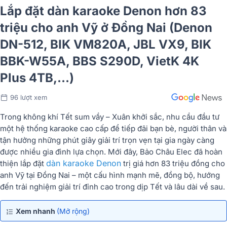
Lắp đặt dàn karaoke Denon hơn 83
triệu cho anh Vỹ ở Đồng Nai (Denon
DN-512, BIK VM820A, JBL VX9, BIK
BBK-W55A, BBS S290D, VietK 4K
Plus 4TB,...)
96 lượt xem
Trong không khí Tết sum vầy – Xuân khởi sắc, nhu cầu đầu tư
một hệ thống karaoke cao cấp để tiếp đãi bạn bè, người thân và
tận hưởng những phút giây giải trí trọn vẹn tại gia ngày càng
được nhiều gia đình lựa chọn. Mới đây, Bảo Châu Elec đã hoàn
dàn karaoke Denon
thiện lắp đặt
trị giá hơn 83 triệu đồng cho
anh Vỹ tại Đồng Nai – một cấu hình mạnh mẽ, đồng bộ, hướng
đến trải nghiệm giải trí đỉnh cao trong dịp Tết và lâu dài về sau.
Xem nhanh
(Mở rộng)