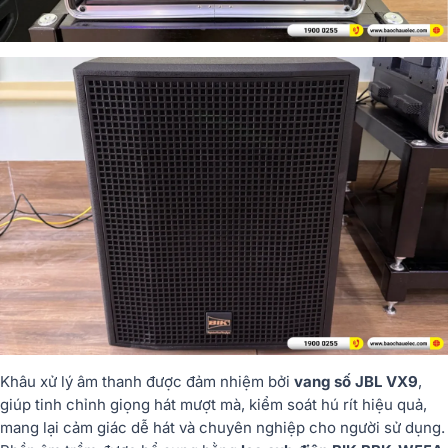
Khâu xử lý âm thanh được đảm nhiệm bởi
vang số JBL VX9
,
giúp tinh chỉnh giọng hát mượt mà, kiểm soát hú rít hiệu quả,
mang lại cảm giác dễ hát và chuyên nghiệp cho người sử dụng.