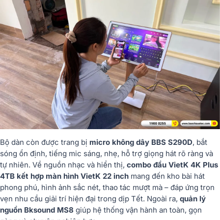
Bộ dàn còn được trang bị
micro không dây BBS S290D
, bắt
sóng ổn định, tiếng mic sáng, nhẹ, hỗ trợ giọng hát rõ ràng và
tự nhiên. Về nguồn nhạc và hiển thị,
combo đầu VietK 4K Plus
4TB kết hợp màn hình VietK 22 inch
mang đến kho bài hát
phong phú, hình ảnh sắc nét, thao tác mượt mà – đáp ứng trọn
vẹn nhu cầu giải trí hiện đại trong dịp Tết. Ngoài ra,
quản lý
nguồn Bksound MS8
giúp hệ thống vận hành an toàn, gọn