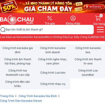
0
Trả góp
Đăng nhập
Giỏ hàng
Bạn tìm thiết bị âm thanh gì?
Loa Kéo
Loa Karaoke
Dàn Karaoke
Micro Không Dây
Cục Đẩy Công Suất
Dàn Hội
Công trình karaoke gia
Công trình karaoke
Công trình karaoke
đình
kinh doanh
box
Công trình âm thanh
Công trình nghe nhạc,
Công trình âm thanh
hội thảo, phòng họp
xem phim
hi-end
Công trình loa
Công trình Loa
Công trình Loa kéo
bluetooth cao cấp
soundbar
Công trình đèn sân
Công trình nhạc cụ
khấu
›
›
Trang Chủ
Công Trình Karaoke Gia Đình
Công Trình Dàn Karaoke Denon