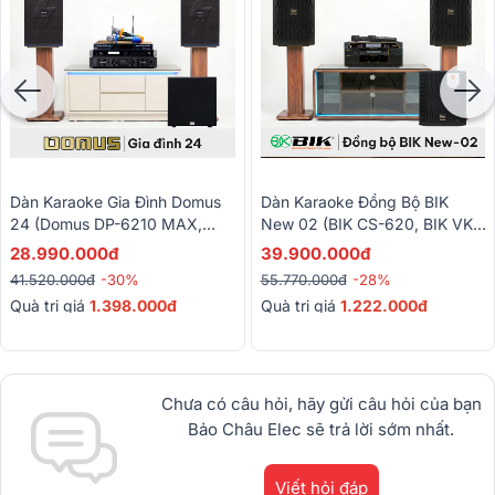
Dàn Karaoke Gia Đình Domus
Dàn Karaoke Đồng Bộ BIK
24 (Domus DP-6210 MAX,
New 02 (BIK CS-620, BIK VK-
Audiocenter CT1200,
A52, BIK VK-R51, BIK BBK-
28.990.000đ
39.900.000đ
BKSound KP500, BKSound
W25A, BIK BJ-U200)
41.520.000đ
-30%
55.770.000đ
-28%
SW212, BCE U900 Plus X)
Quà trị giá
1.398.000đ
Quà trị giá
1.222.000đ
Chưa có câu hỏi, hãy gửi câu hỏi của bạn
Bảo Châu Elec sẽ trả lời sớm nhất.
Viết hỏi đáp