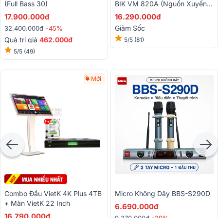
(Full Bass 30)
BIK VM 820A (Nguồn Xuyến,
Class H, 800W)
17.900.000đ
16.290.000đ
Giảm Sốc
32.400.000đ
-45%
Quà trị giá
462.000đ
5/5
(81)
5/5
(49)
Mới
Combo Đầu VietK 4K Plus 4TB
Micro Không Dây BBS-S290D
+ Màn VietK 22 Inch
6.690.000đ
16.790.000đ
9.370.000đ
-29%