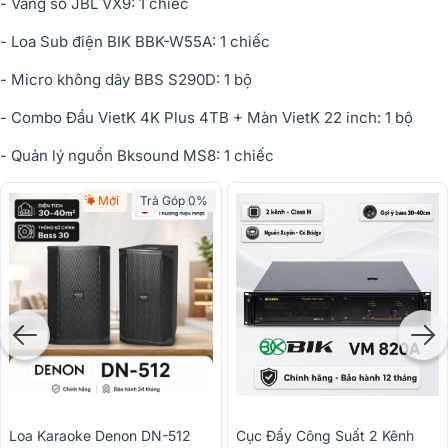
- Vang số JBL VX9: 1 chiếc
- Loa Sub điện BIK BBK-W55A: 1 chiếc
- Micro không dây BBS S290D: 1 bộ
- Combo Đầu VietK 4K Plus 4TB + Màn VietK 22 inch: 1 bộ
- Quản lý nguồn Bksound MS8: 1 chiếc
Mới
Trả Góp 0%
Loa Karaoke Denon DN-512
Cục Đẩy Công Suất 2 Kênh