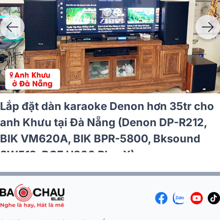
Lắp đặt dàn karaoke Denon hơn 35tr cho
anh Khưu tại Đà Nẵng (Denon DP-R212,
BIK VM620A, BIK BPR-5800, Bksound
SW512, BCE U900 Plus X)