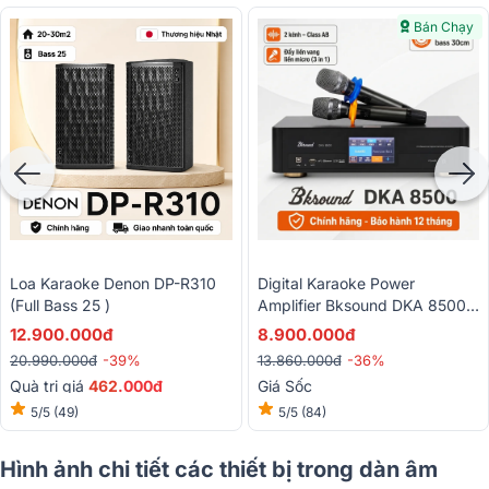
Bán Chạy
Loa Karaoke Denon DP-R310
Digital Karaoke Power
(Full Bass 25 )
Amplifier Bksound DKA 8500
(2 Kênh, 750W, Kèm Micro
12.900.000đ
8.900.000đ
Không Dây)
20.990.000đ
-39%
13.860.000đ
-36%
Quà trị giá
462
.000đ
Giá Sốc
5/5
(49)
5/5
(84)
Hình ảnh chi tiết các thiết bị trong dàn âm