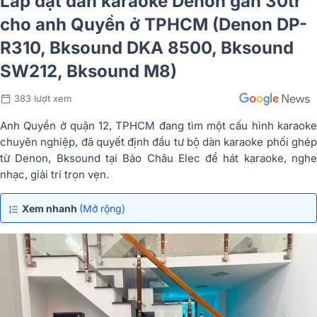
Lắp đặt dàn karaoke Denon gần 30tr
cho anh Quyền ở TPHCM (Denon DP-
R310, Bksound DKA 8500, Bksound
SW212, Bksound M8)
383 lượt xem
Anh Quyền ở quận 12, TPHCM đang tìm một cấu hình karaoke
chuyên nghiệp, đã quyết định đầu tư bộ dàn karaoke phối ghép
từ Denon, Bksound tại Bảo Châu Elec để hát karaoke, nghe
nhạc, giải trí trọn vẹn.
Xem nhanh
(Mở rộng)