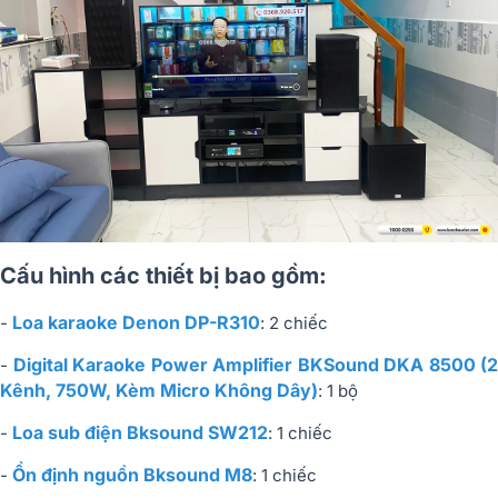
Cấu hình các thiết bị bao gồm:
Loa karaoke Denon DP-R310
-
: 2 chiếc
Digital Karaoke Power Amplifier BKSound DKA 8500 (2
-
Kênh, 750W, Kèm Micro Không Dây)
: 1 bộ
Loa sub điện Bksound SW212
-
: 1 chiếc
Ổn định nguồn Bksound M8
-
: 1 chiếc