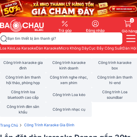
0
Trả góp
Đăng nhập
Giỏ hàng
Bạn tìm thiết bị âm thanh gì?
Loa Kéo
Loa Karaoke
Dàn Karaoke
Micro Không Dây
Cục Đẩy Công Suất
Dàn Hội
Công trình karaoke gia
Công trình karaoke
Công trình karaoke
đình
kinh doanh
box
Công trình âm thanh
Công trình nghe nhạc,
Công trình âm thanh
hội thảo, phòng họp
xem phim
hi-end
Công trình loa
Công trình Loa
Công trình Loa kéo
bluetooth cao cấp
soundbar
Công trình đèn sân
Công trình nhạc cụ
khấu
›
Công Trình Karaoke Gia Đình
Trang Chủ