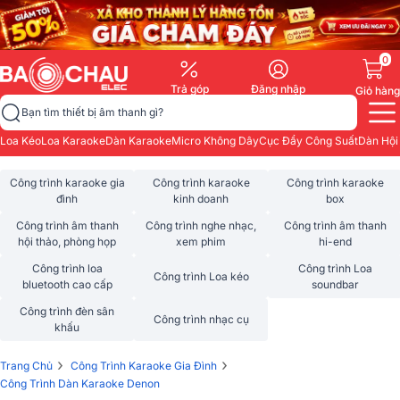
0
Trả góp
Đăng nhập
Giỏ hàng
Bạn tìm thiết bị âm thanh gì?
Loa Kéo
Loa Karaoke
Dàn Karaoke
Micro Không Dây
Cục Đẩy Công Suất
Dàn Hội
Công trình karaoke gia
Công trình karaoke
Công trình karaoke
đình
kinh doanh
box
Công trình âm thanh
Công trình nghe nhạc,
Công trình âm thanh
hội thảo, phòng họp
xem phim
hi-end
Công trình loa
Công trình Loa
Công trình Loa kéo
bluetooth cao cấp
soundbar
Công trình đèn sân
Công trình nhạc cụ
khấu
›
›
Trang Chủ
Công Trình Karaoke Gia Đình
Công Trình Dàn Karaoke Denon