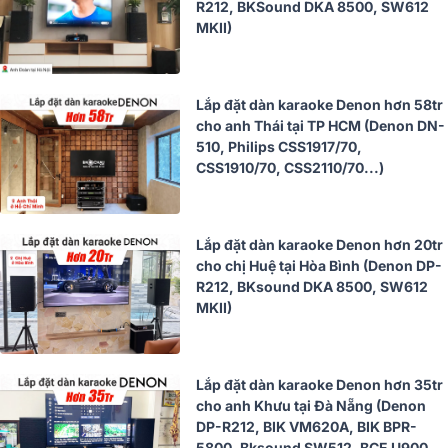
R212, BKSound DKA 8500, SW612
MKII)
Lắp đặt dàn karaoke Denon hơn 58tr
cho anh Thái tại TP HCM (Denon DN-
510, Philips CSS1917/70,
CSS1910/70, CSS2110/70...)
Lắp đặt dàn karaoke Denon hơn 20tr
cho chị Huệ tại Hòa Bình (Denon DP-
R212, BKsound DKA 8500, SW612
MKII)
Lắp đặt dàn karaoke Denon hơn 35tr
cho anh Khưu tại Đà Nẵng (Denon
DP-R212, BIK VM620A, BIK BPR-
5800, Bksound SW512, BCE U900