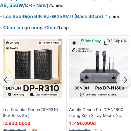
AB, 550W/CH - New
):
1chiếc
Loa Sub Điện BIK BJ-W25AV II (Bass 30cm):
-
1 chiếc
Chân loa gỗ cong 70cm:
-
1 cặp
Bán Chạy
Trả Góp 0%
Loa Karaoke Denon DP-R310
Amply Denon Pro DP-N1600
(Full Bass 25 )
(tặng Kèm 2 Tay Micro, 2
Kênh, Class AB, 550W/CH -
12.900.000đ
11.490.000đ
New)
20.990.000đ
-39%
17.630.000đ
-35%