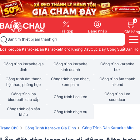
0
Trả góp
Đăng nhập
Giỏ hàng
Bạn tìm thiết bị âm thanh gì?
Loa Kéo
Loa Karaoke
Dàn Karaoke
Micro Không Dây
Cục Đẩy Công Suất
Dàn Hội
Công trình karaoke gia
Công trình karaoke
Công trình karaoke
đình
kinh doanh
box
Công trình âm thanh
Công trình nghe nhạc,
Công trình âm thanh
hội thảo, phòng họp
xem phim
hi-end
Công trình loa
Công trình Loa
Công trình Loa kéo
bluetooth cao cấp
soundbar
Công trình đèn sân
Công trình nhạc cụ
khấu
›
›
Công Trình Dàn Karaoke Alto
Trang Chủ
Công Trình Karaoke Gia Đình