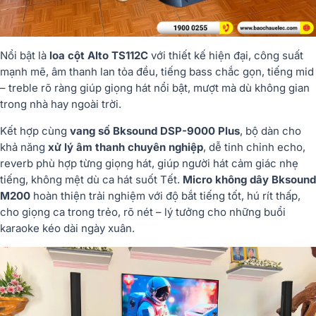
Nổi bật là
loa cột Alto TS112C
với thiết kế hiện đại, công suất
mạnh mẽ, âm thanh lan tỏa đều, tiếng bass chắc gọn, tiếng mid
– treble rõ ràng giúp giọng hát nổi bật, mượt mà dù không gian
trong nhà hay ngoài trời.
Kết hợp cùng
vang số Bksound DSP-9000 Plus
, bộ dàn cho
khả năng
xử lý âm thanh chuyên nghiệp
, dễ tinh chỉnh echo,
reverb phù hợp từng giọng hát, giúp người hát cảm giác nhẹ
tiếng, không mệt dù ca hát suốt Tết.
Micro không dây Bksound
M200
hoàn thiện trải nghiệm với độ bắt tiếng tốt, hú rít thấp,
cho giọng ca trong trẻo, rõ nét – lý tưởng cho những buổi
karaoke kéo dài ngày xuân.