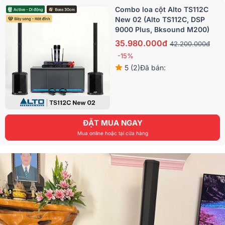
Combo loa cột Alto TS112C
New 02 (Alto TS112C, DSP
9000 Plus, Bksound M200)
35.980.000đ
42.200.000đ
-15%
5 (2)
Đã bán:
ĐẶT MUA NGAY
Mua online hoặc tại cửa hàng