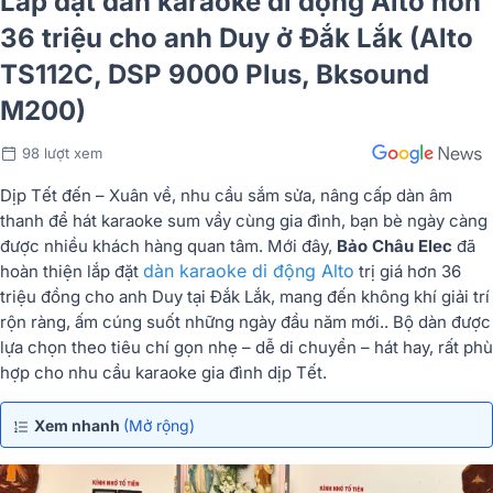
Lắp đặt dàn karaoke di động Alto hơn
36 triệu cho anh Duy ở Đắk Lắk (Alto
TS112C, DSP 9000 Plus, Bksound
M200)
98 lượt xem
Dịp Tết đến – Xuân về, nhu cầu sắm sửa, nâng cấp dàn âm
thanh để hát karaoke sum vầy cùng gia đình, bạn bè ngày càng
được nhiều khách hàng quan tâm. Mới đây,
Bảo Châu Elec
đã
dàn karaoke di động Alto
hoàn thiện lắp đặt
trị giá hơn 36
triệu đồng cho anh Duy tại Đắk Lắk, mang đến không khí giải trí
rộn ràng, ấm cúng suốt những ngày đầu năm mới.. Bộ dàn được
lựa chọn theo tiêu chí gọn nhẹ – dễ di chuyển – hát hay, rất phù
hợp cho nhu cầu karaoke gia đình dịp Tết.
Xem nhanh
(Mở rộng)