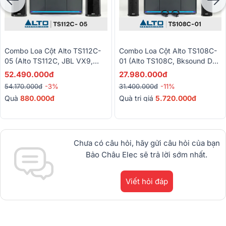
Combo Loa Cột Alto TS112C-
Combo Loa Cột Alto TS108C-
05 (Alto TS112C, JBL VX9,
01 (Alto TS108C, Bksound DSP
Baiervires BS9800)
9000 Plus, Bksound M200)
52.490.000đ
27.980.000đ
54.170.000đ
-3%
31.400.000đ
-11%
Quà
880.000đ
Quà trị giá
5.720.000đ
Chưa có câu hỏi, hãy gửi câu hỏi của bạn
Bảo Châu Elec sẽ trả lời sớm nhất.
Viết hỏi đáp