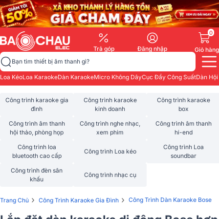
0
Trả góp
Đăng nhập
Giỏ hàng
Bạn tìm thiết bị âm thanh gì?
Loa Kéo
Loa Karaoke
Dàn Karaoke
Micro Không Dây
Cục Đẩy Công Suất
Dàn Hội
Công trình karaoke gia
Công trình karaoke
Công trình karaoke
đình
kinh doanh
box
Công trình âm thanh
Công trình nghe nhạc,
Công trình âm thanh
hội thảo, phòng họp
xem phim
hi-end
Công trình loa
Công trình Loa
Công trình Loa kéo
bluetooth cao cấp
soundbar
Công trình đèn sân
Công trình nhạc cụ
khấu
›
›
Công Trình Dàn Karaoke Bose
Trang Chủ
Công Trình Karaoke Gia Đình