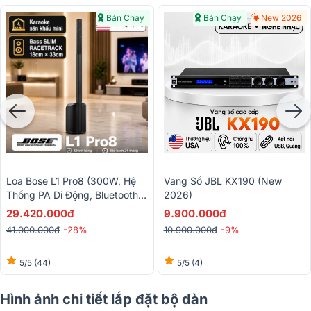
Bán Chạy
Bán Chạy
New 2026
Loa Bose L1 Pro8 (300W, Hệ
Vang Số JBL KX190 (New
Thống PA Di Động, Bluetooth,
2026)
Tích Hợp Mixer, AUX, Loa
29.420.000đ
9.900.000đ
Column)
41.000.000đ
-28%
10.900.000đ
-9%
5/5
(44)
5/5
(4)
Hình ảnh chi tiết lắp đặt bộ dàn