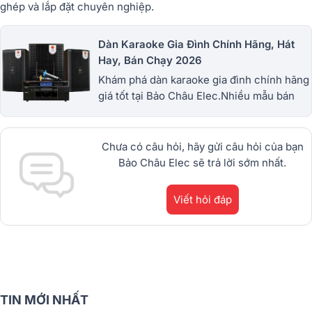
ghép và lắp đặt chuyên nghiệp.
Dàn Karaoke Gia Đình Chính Hãng, Hát
Hay, Bán Chạy 2026
Khám phá dàn karaoke gia đình chính hãng
giá tốt tại Bảo Châu Elec.Nhiều mẫu bán
chạy từ JBL, BIK, RCF, Denon, Alto,
dBTechnologies, Philips Cao
Cấp.1900.0255
Chưa có câu hỏi, hãy gửi câu hỏi của bạn
Bảo Châu Elec sẽ trả lời sớm nhất.
Viết hỏi đáp
TIN MỚI NHẤT