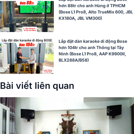
hơn 88tr cho anh Hùng ở TPHCM
(Bose L1 Pro8, Alto TrueMix 600, JBL
KX180A, JBL VM300)
Lắp đặt dàn karaoke di động Bose
hơn 104tr cho anh Thông tại Tây
Ninh (Bose L1 Pro8, AAP K9900II,
BLX288A/B58)
Bài viết liên quan