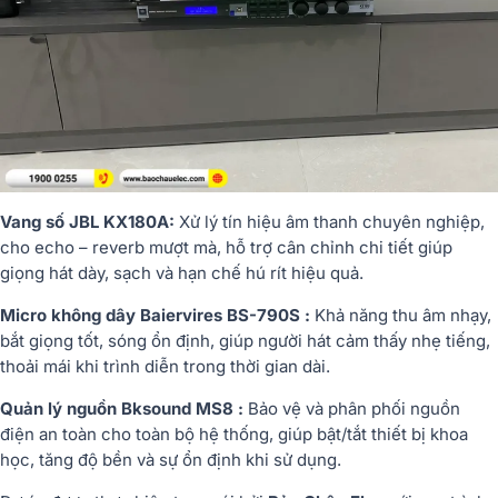
Vang số JBL KX180A:
Xử lý tín hiệu âm thanh chuyên nghiệp,
cho echo – reverb mượt mà, hỗ trợ cân chỉnh chi tiết giúp
giọng hát dày, sạch và hạn chế hú rít hiệu quả.
Micro không dây Baiervires BS-790S :
Khả năng thu âm nhạy,
bắt giọng tốt, sóng ổn định, giúp người hát cảm thấy nhẹ tiếng,
thoải mái khi trình diễn trong thời gian dài.
Quản lý nguồn Bksound MS8 :
Bảo vệ và phân phối nguồn
điện an toàn cho toàn bộ hệ thống, giúp bật/tắt thiết bị khoa
học, tăng độ bền và sự ổn định khi sử dụng.