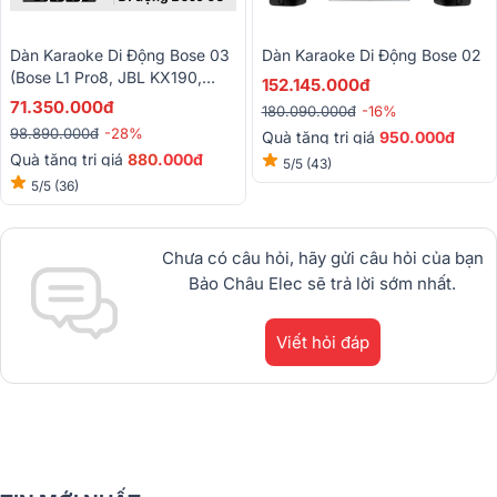
Dàn Karaoke Di Động Bose 03
Dàn Karaoke Di Động Bose 02
(Bose L1 Pro8, JBL KX190,
152.145.000đ
Baiervires BS-790s)
71.350.000đ
180.090.000đ
-16%
98.890.000đ
-28%
Quà tặng trị giá
950.000đ
Quà tặng trị giá
88
0
.000đ
5/5
(43)
5/5
(36)
Chưa có câu hỏi, hãy gửi câu hỏi của bạn
Bảo Châu Elec sẽ trả lời sớm nhất.
Viết hỏi đáp