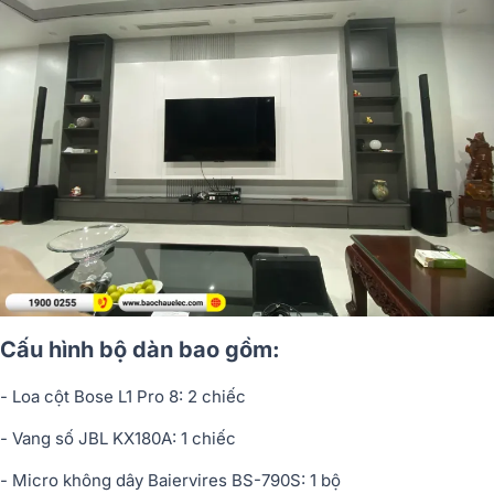
Cấu hình bộ dàn bao gồm:
- Loa c
ộ
t Bose L1 Pro 8: 2 chi
ế
c
- Vang s
ố
JBL KX180A: 1 chi
ế
c
- Micro không dây Baiervires BS-790S: 1 b
ộ