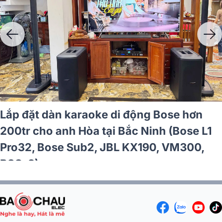
 dàn karaoke di động Bose hơn
Lắp đ
ho chị Phương tại Đồng Nai (Bose
triệu 
2 + Sub2, JBL VX9, JBL VM300)
Pro8.
Gọi đặt mua, giao hàng toàn quốc