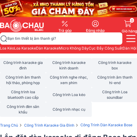
0
Trả góp
Đăng nhập
Giỏ hàng
Bạn tìm thiết bị âm thanh gì?
Loa Kéo
Loa Karaoke
Dàn Karaoke
Micro Không Dây
Cục Đẩy Công Suất
Dàn Hội
Công trình karaoke gia
Công trình karaoke
Công trình karaoke
đình
kinh doanh
box
Công trình âm thanh
Công trình nghe nhạc,
Công trình âm thanh
hội thảo, phòng họp
xem phim
hi-end
Công trình loa
Công trình Loa
Công trình Loa kéo
bluetooth cao cấp
soundbar
Công trình đèn sân
Công trình nhạc cụ
khấu
›
›
Công Trình Dàn Karaoke Bose
Trang Chủ
Công Trình Karaoke Gia Đình