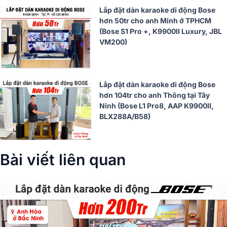
Lắp đặt dàn karaoke di động Bose
hơn 50tr cho anh Minh ở TPHCM
(Bose S1 Pro +, K9900II Luxury, JBL
VM200)
Lắp đặt dàn karaoke di động Bose
hơn 104tr cho anh Thông tại Tây
Ninh (Bose L1 Pro8, AAP K9900II,
BLX288A/B58)
Bài viết liên quan