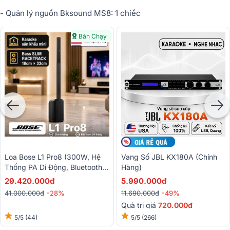
- Qu
ả
n lý ngu
ồ
n Bksound MS8: 1 chi
ế
c
Bán Chạy
Loa Bose L1 Pro8 (300W, Hệ
Vang Số JBL KX180A (Chính
Thống PA Di Động, Bluetooth,
Hãng)
Tích Hợp Mixer, AUX, Loa
29.420.000đ
5.990.000đ
Column)
41.000.000đ
-28%
11.690.000đ
-49%
Quà trị giá
720.000đ
5/5
(44)
5/5
(266)