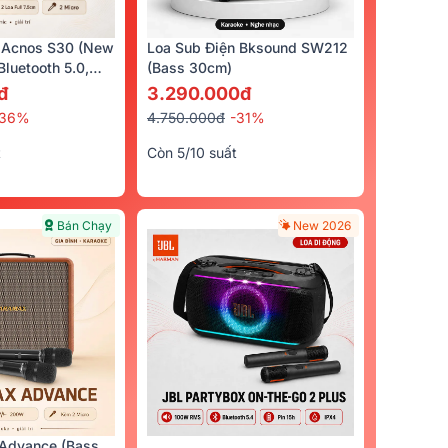
 Acnos S30 (New
Loa Sub Điện Bksound SW212
luetooth 5.0,
(bass 30cm)
cro)
đ
3.290.000đ
-36%
4.750.000đ
-31%
t
Còn 5/10 suất
Bán Chạy
New 2026
Advance (Bass