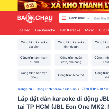
Danh mục
Loa Kéo
Loa Karaoke
Dàn Karaoke
Micro
Cục Đ
Công trình karaoke
Công trình karaoke
Công trìn
gia đình
kinh doanh
bo
Công trình âm thanh
Công trình quán
Công trình
hi-end
cafe, nhà hàng
Lou
Công trình Sân vận
Công trìn
Công trình Nhà thờ
động
kh
›
›
Công Trình Dàn Ka
Trang Chủ
Công Trình Karaoke Gia Đình
Lắp đặt dàn karaoke di động JB
tại TP HCM (JBL Eon One MK2,