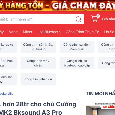
0
Giỏ hà
ẩy
Vang
Mixer
Loa Bluetooth
Công Trình Thực Tế
Hồ Sơ
h karaoke
Công trình sân khấu,
Công trình sự kiện,
Công trì
x
hội trường
đám cưới
thô
 Bar, Pub,
Công trình máy
Công trình loa
Công trì
nge
chiếu
bluetooth cao cấp
h đèn sân
Công trình nhạc cụ
ấu
TIN MỚI NH
raoke JBL
L hơn 28tr cho chú Cường
 MK2 Bksound A3 Pro