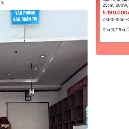
ển.
25cm, 200W, 
5.190.000
7.390.000đ
-
Còn 10/15 suấ