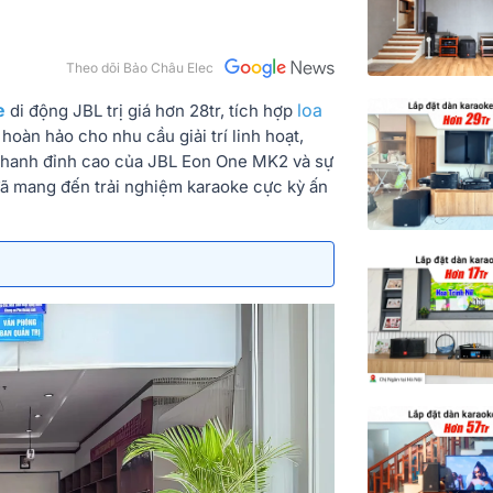
Theo dõi Bảo Châu Elec
e
loa
di động JBL trị giá hơn 28tr, tích hợp
hoàn hảo cho nhu cầu giải trí linh hoạt,
 thanh đỉnh cao của JBL Eon One MK2 và sự
ã mang đến trải nghiệm karaoke cực kỳ ấn