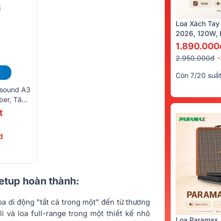
Loa Xách Tay
2026, 120W, B
Kèm 2 Tay Mi
1.890.000
2.950.000đ
Còn 7/20 suấ
ksound A3
ber, Tăng
)
t
đ
setup hoàn thành:
 di động "tất cả trong một" đến từ thương
li và loa full-range trong một thiết kế nhỏ
Loa Paramax 