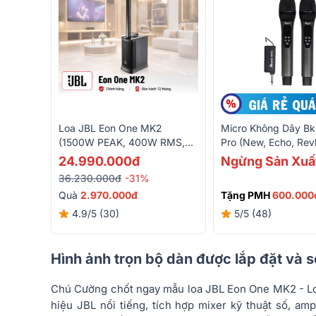
Loa JBL Eon One MK2
Micro Không Dây B
(1500W PEAK, 400W RMS,
Pro (New, Echo, Rev
Bluetooth, DSP, Mixer, Loa
Giảm Âm Lượng Mic
24.990.000đ
Ngừng Sản Xuấ
Column)
36.230.000đ
-31%
Quà
2.970.000đ
Tặng PMH
600.000
4.9/5
(30)
5/5
(48)
Hình ảnh trọn bộ dàn được lắp đặt và 
Chú Cường chốt ngay mẫu loa JBL Eon One MK2 - Loa
hiệu JBL nổi tiếng, tích hợp mixer kỹ thuật số, amp