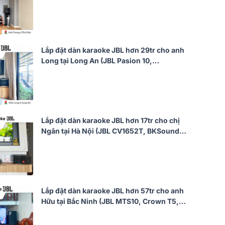
V10, JBL V8, JBL VX9, JBL CV18S, JBL
VM300, TIYN M8...)
Lắp đặt dàn karaoke JBL hơn 29tr cho anh
Long tại Long An (JBL Pasion 10,
Audiocenter CT1200, Bksound KP500,
Bksound SW212, BCE U900 Plus X)
Lắp đặt dàn karaoke JBL hơn 17tr cho chị
Ngân tại Hà Nội (JBL CV1652T, BKSound
DKA 5500)
Lắp đặt dàn karaoke JBL hơn 57tr cho anh
Hữu tại Bắc Ninh (JBL MTS10, Crown T5,
JBL KX190, Alto TX12S, JBL VM300)