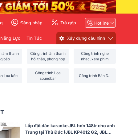
ng
Đăng nhập
Trả góp
Hotline
 Năng Lực
Tin Tức
Xây dựng cấu hình
nh âm thanh
Công trình âm thanh
Công trình nghe
ng báo
hội thảo, phòng họp
nhạc, xem phim
Công trình Loa
nh Loa kéo
Công trình Bàn DJ
soundbar
ẤT
Lắp đặt dàn karaoke JBL hơn 148tr cho anh
Trung tại Thủ Đức (JBL KP4012 G2, JBL