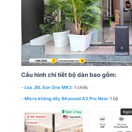
Cấu hình chi tiết bộ dàn bao gồm:
- Loa JBL Eon One MK2
: 1 chiếc
- Micro không dây BKsound A3 Pro New
: 1 bộ
Bán Chạy
Ngừn