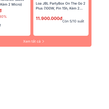
Loa JBL PartyBox On The Go 2
Kèm 2 Micro)
Plus (100W, Pin 15h, Kèm 2
đ
Micro)
30%
11.900.000đ
Còn 5/10 suất
t
Xem tất cả