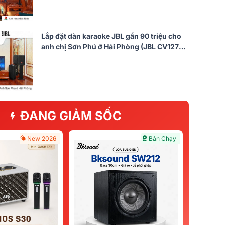
Lắp đặt dàn karaoke JBL gần 90 triệu cho
anh chị Sơn Phú ở Hải Phòng (JBL CV1270,
JBL V8, JBL VX9, JBL IRX115S, JBL VM300)
ĐANG GIẢM SỐC
New 2026
Bán Chạy